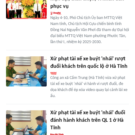
phục vụ
Ngày 4-10, Phó Chủ tịch Ủy ban MTTQ Việt
Nam tỉnh, Chủ tịch Hội Cựu chiến binh tỉnh
Đồng Nai Nguyễn Văn Phơi đã tham dự Đại hội
đại biểu MTTQ Việt Nam phường Phước Tân,
lần thứ I, nhiệm kỳ 2025-2030.
Xử phạt tài xế xe buýt 'nhái' rượt
đuổi khách trên quốc lộ ở Hà Tĩnh
Công an xã Cẩm Trung (Hà Tĩnh) vừa xử phạt
tài xế xe buýt 'nhái' vì hành vi rượt đuổi, đe
dọa khách để ép xóa video quay lại cảnh lái xe
ẩu.
Xử phạt tài xế xe buýt 'nhái' đuổi
đánh hành khách trên QL 1 ở Hà
Tĩnh