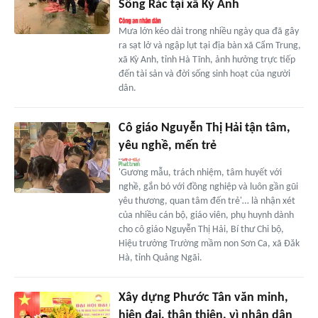
Sông Rác tại xã Kỳ Anh
Mưa lớn kéo dài trong nhiều ngày qua đã gây
ra sạt lở và ngập lụt tại địa bàn xã Cẩm Trung,
xã Kỳ Anh, tỉnh Hà Tĩnh, ảnh hưởng trực tiếp
đến tài sản và đời sống sinh hoạt của người
dân.
Cô giáo Nguyễn Thị Hải tận tâm,
yêu nghề, mến trẻ
'Gương mẫu, trách nhiệm, tâm huyết với
nghề, gắn bó với đồng nghiệp và luôn gần gũi
yêu thương, quan tâm đến trẻ'… là nhận xét
của nhiều cán bộ, giáo viên, phụ huynh dành
cho cô giáo Nguyễn Thị Hải, Bí thư Chi bộ,
Hiệu trưởng Trường mầm non Sơn Ca, xã Đăk
Hà, tỉnh Quảng Ngãi.
Xây dựng Phước Tân văn minh,
hiện đại, thân thiện, vì nhân dân