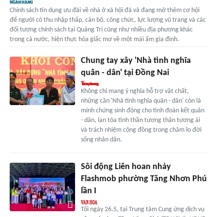
Chính sách tín dụng ưu đãi về nhà ở xã hội đã và đang mở thêm cơ hội
để người có thu nhập thấp, cán bộ, công chức, lực lượng vũ trang và các
đối tượng chính sách tại Quảng Trị cũng như nhiều địa phương khác
trong cả nước, hiện thực hóa giấc mơ về một mái ấm gia đình.
Chung tay xây 'Nhà tình nghĩa
quân - dân' tại Đồng Nai
Không chỉ mang ý nghĩa hỗ trợ vật chất,
những căn 'Nhà tình nghĩa quân - dân' còn là
minh chứng sinh động cho tình đoàn kết quân
- dân, lan tỏa tinh thần tương thân tương ái
và trách nhiệm cộng đồng trong chăm lo đời
sống nhân dân.
Sôi động Liên hoan nhảy
Flashmob phường Tăng Nhơn Phú
lần I
Tối ngày 26.5, tại Trung tâm Cung ứng dịch vụ