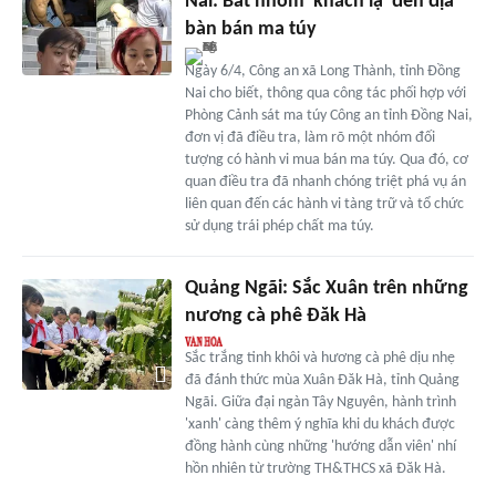
Nai: Bắt nhóm 'khách lạ' đến địa
bàn bán ma túy
Ngày 6/4, Công an xã Long Thành, tỉnh Đồng
Nai cho biết, thông qua công tác phối hợp với
Phòng Cảnh sát ma túy Công an tỉnh Đồng Nai,
đơn vị đã điều tra, làm rõ một nhóm đối
tượng có hành vi mua bán ma túy. Qua đó, cơ
quan điều tra đã nhanh chóng triệt phá vụ án
liên quan đến các hành vi tàng trữ và tổ chức
sử dụng trái phép chất ma túy.
Quảng Ngãi: Sắc Xuân trên những
nương cà phê Đăk Hà
Sắc trắng tinh khôi và hương cà phê dịu nhẹ
đã đánh thức mùa Xuân Đăk Hà, tỉnh Quảng
Ngãi. Giữa đại ngàn Tây Nguyên, hành trình
'xanh' càng thêm ý nghĩa khi du khách được
đồng hành cùng những 'hướng dẫn viên' nhí
hồn nhiên từ trường TH&THCS xã Đăk Hà.