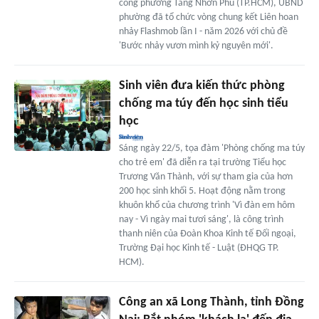
công phường Tăng Nhơn Phú (TP.HCM), UBND
phường đã tổ chức vòng chung kết Liên hoan
nhảy Flashmob lần I - năm 2026 với chủ đề
'Bước nhảy vươn mình kỷ nguyên mới'.
Sinh viên đưa kiến thức phòng
chống ma túy đến học sinh tiểu
học
Sáng ngày 22/5, tọa đàm 'Phòng chống ma túy
cho trẻ em' đã diễn ra tại trường Tiểu học
Trương Văn Thành, với sự tham gia của hơn
200 học sinh khối 5. Hoạt động nằm trong
khuôn khổ của chương trình 'Vì đàn em hôm
nay - Vì ngày mai tươi sáng', là công trình
thanh niên của Đoàn Khoa Kinh tế Đối ngoại,
Trường Đại học Kinh tế - Luật (ĐHQG TP.
HCM).
Công an xã Long Thành, tỉnh Đồng