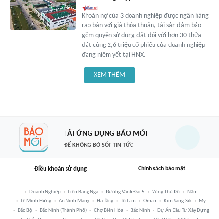
Khoản nợ của 3 doanh nghiệp được ngân hàng
rao bán với giá thỏa thuận, tài sản đảm bảo
gồm quyền sử dụng đất đối với hơn 30 thửa
đất cùng 2,6 triệu cổ phiếu của doanh nghiệp
đang niêm yết tại HNX.
XEM THÊM
TẢI ỨNG DỤNG BÁO MỚI
ĐỂ KHÔNG BỎ SÓT TIN TỨC
Điều khoản sử dụng
Chính sách bảo mật
Doanh Nghiệp
Liên Bang Nga
Đường Vành Đai 5
Vùng Thủ Đô
Năm
Lê Minh Hưng
An Ninh Mạng
Hạ Tầng
Tô Lâm
Oman
Kim Sang-Sik
Mỹ
Bắc Bộ
Bắc Ninh (thành Phố)
Chợ Biên Hòa
Bắc Ninh
Dự Án Đầu Tư Xây Dựng