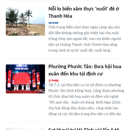
Nỗi lo biển xâm thực 'nuốt' đê ở
Thanh Hóa
Tình trạng biển xâm thực ngày càng sâu vào
đất liền không những gây thiệt hại cho nuôi
trồng thủy sản ngoài đê, mà còn khiến người
dân xã Hoằng Thanh, tỉnh Thanh Hóa sống
trong cảnh lo sợ bị 'nuốt đê, nuốt làng'.
Phường Phước Tân: Đưa hội hoa
xuân đến khu tái định cư
Tối 7-2, tại Khu dân cư và tái định cư phường
Phước Tân (tỉnh Đồng Nai), Công đoàn phường
tổ chức khai hội hoa xuân và đêm văn nghệ
'Tết sum vầy - Xuân ơn Đảng' Bính Ngọ 2026,
thu hút đông đảo đoàn viên, công nhân lao
động và các hộ dân trong khu dân cư đến dự.