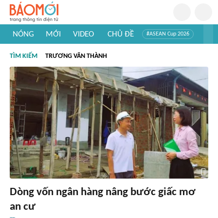
NÓNG
MỚI
VIDEO
CHỦ ĐỀ
#ASEAN Cup 2026
#Trí tuệ nhân tạo
#Mỹ - Iran
#Khám phá Việt Nam
TÌM KIẾM
TRƯƠNG VĂN THÀNH
#Khám phá thế giới
Dòng vốn ngân hàng nâng bước giấc mơ
an cư