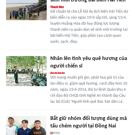
sinh môi trường bãi biển Hải Tiến
Để chuẩn bị cho Lễ hội du lịch biển Hải Tiến dự
kiến diễn ra vào ngày 19/4 sắp tới, sáng 13/4,
huyện Hoằng Hóa đã huy động lực lượng
thanh niên ra quân dọn vệ sinh môi trường tại
bãi biển Hải Tiến, góp phần tạo cảnh quan
xanh, sạch, đẹp.
Nhân lên tình yêu quê hương của
người chiến sĩ
Với mong muốn giữ gìn, phát huy giá trị của
làn điệu ví, giặm quê hương, cách đây hơn 10
năm, ngày 23-6-2014, Bộ tư lệnh Quân khu 4
chỉ đạo Bộ CHQS tỉnh Nghệ An thành lập Câu
lạc bộ (CLB) 'Người lính quê Bác hát dân ca'.
Bắt giữ nhóm đối tượng dùng mã
tấu chém người tại Đồng Nai