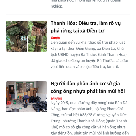
nhà khoa học, nhóm nghiên cứu và doanh
nghiệp.
Thanh Hóa: Điều tra, làm rõ vụ
phá rừng tại xã Điền Lư
Liên quan đến vụ khai thác gỗ trái pháp luật
xảy ra tại thôn Điền Giang, xã Điền Lư, Chủ
tịch UBND huyện Bá Thước (tỉnh Thanh Hóa)
đã giao cho Công an huyện Bá Thước, các đơn
vị có liên quan vào cuộc điều tra, làm rõ.
Người dân phản ánh cơ sở gia
công ống nhựa phát tán mùi hôi
Ngày 20-5, qua 'đường dây nóng' của Báo Đà
Nẵng, bạn đọc phản ánh, hộ ông Phạm Chí
Công, trú tại kiệt K88/78 đường Nguyễn Đức
Trung, phường Thanh Khê Đông (quận Thanh
Khê) mở cơ sở gia công cắt và hàn ống nhựa
gây tiếng ồn, phát tán mùi hôi ảnh hưởng đến