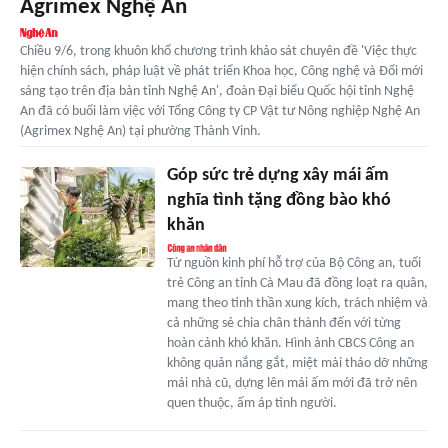
Agrimex Nghệ An
Chiều 9/6, trong khuôn khổ chương trình khảo sát chuyên đề 'Việc thực
hiện chính sách, pháp luật về phát triển Khoa học, Công nghệ và Đổi mới
sáng tạo trên địa bàn tỉnh Nghệ An', đoàn Đại biểu Quốc hội tỉnh Nghệ
An đã có buổi làm việc với Tổng Công ty CP Vật tư Nông nghiệp Nghệ An
(Agrimex Nghệ An) tại phường Thành Vinh.
Góp sức trẻ dựng xây mái ấm
nghĩa tình tặng đồng bào khó
khăn
Từ nguồn kinh phí hỗ trợ của Bộ Công an, tuổi
trẻ Công an tỉnh Cà Mau đã đồng loạt ra quân,
mang theo tinh thần xung kích, trách nhiệm và
cả những sẻ chia chân thành đến với từng
hoàn cảnh khó khăn. Hình ảnh CBCS Công an
không quản nắng gắt, miệt mài tháo dỡ những
mái nhà cũ, dựng lên mái ấm mới đã trở nên
quen thuộc, ấm áp tình người.