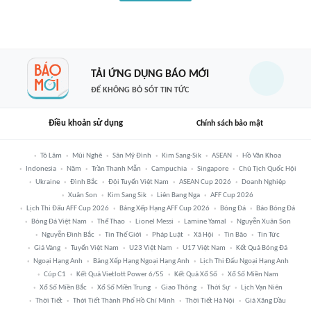
TẢI ỨNG DỤNG BÁO MỚI
ĐỂ KHÔNG BỎ SÓT TIN TỨC
Điều khoản sử dụng
Chính sách bảo mật
Tô Lâm
Mũi Nghê
Sân Mỹ Đình
Kim Sang-Sik
ASEAN
Hồ Văn Khoa
Indonesia
Năm
Trần Thanh Mẫn
Campuchia
Singapore
Chủ Tịch Quốc Hội
Ukraine
Đình Bắc
Đội Tuyển Việt Nam
ASEAN Cup 2026
Doanh Nghiệp
Xuân Son
Kim Sang Sik
Liên Bang Nga
AFF Cup 2026
Lịch Thi Đấu AFF Cup 2026
Bảng Xếp Hạng AFF Cup 2026
Bóng Đá
Báo Bóng Đá
Bóng Đá Việt Nam
Thể Thao
Lionel Messi
Lamine Yamal
Nguyễn Xuân Son
Nguyễn Đình Bắc
Tin Thế Giới
Pháp Luật
Xã Hội
Tin Bão
Tin Tức
Giá Vàng
Tuyển Việt Nam
U23 Việt Nam
U17 Việt Nam
Kết Quả Bóng Đá
Ngoại Hạng Anh
Bảng Xếp Hạng Ngoại Hạng Anh
Lịch Thi Đấu Ngoại Hạng Anh
Cúp C1
Kết Quả Vietlott Power 6/55
Kết Quả Xổ Số
Xổ Số Miền Nam
Xổ Số Miền Bắc
Xổ Số Miền Trung
Giao Thông
Thời Sự
Lịch Vạn Niên
Thời Tiết
Thời Tiết Thành Phố Hồ Chí Minh
Thời Tiết Hà Nội
Giá Xăng Dầu