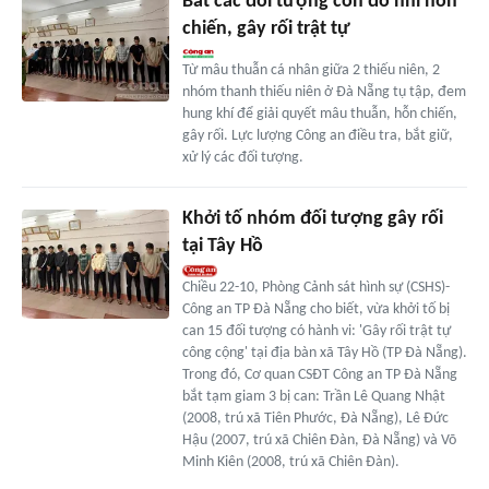
Bắt các đối tượng côn đồ nhí hỗn
chiến, gây rối trật tự
Từ mâu thuẫn cá nhân giữa 2 thiếu niên, 2
nhóm thanh thiếu niên ở Đà Nẵng tụ tập, đem
hung khí để giải quyết mâu thuẫn, hỗn chiến,
gây rối. Lực lượng Công an điều tra, bắt giữ,
xử lý các đối tượng.
Khởi tố nhóm đối tượng gây rối
tại Tây Hồ
Chiều 22-10, Phòng Cảnh sát hình sự (CSHS)-
Công an TP Đà Nẵng cho biết, vừa khởi tố bị
can 15 đối tượng có hành vi: 'Gây rối trật tự
công cộng' tại địa bàn xã Tây Hồ (TP Đà Nẵng).
Trong đó, Cơ quan CSĐT Công an TP Đà Nẵng
bắt tạm giam 3 bị can: Trần Lê Quang Nhật
(2008, trú xã Tiên Phước, Đà Nẵng), Lê Đức
Hậu (2007, trú xã Chiên Đàn, Đà Nẵng) và Võ
Minh Kiên (2008, trú xã Chiên Đàn).