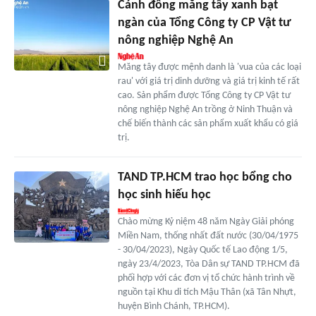
Cánh đồng măng tây xanh bạt
ngàn của Tổng Công ty CP Vật tư
nông nghiệp Nghệ An
Măng tây được mệnh danh là 'vua của các loại
rau' với giá trị dinh dưỡng và giá trị kinh tế rất
cao. Sản phẩm được Tổng Công ty CP Vật tư
nông nghiệp Nghệ An trồng ở Ninh Thuận và
chế biến thành các sản phẩm xuất khẩu có giá
trị.
TAND TP.HCM trao học bổng cho
học sinh hiếu học
Chào mừng Kỷ niệm 48 năm Ngày Giải phóng
Miền Nam, thống nhất đất nước (30/04/1975
- 30/04/2023), Ngày Quốc tế Lao động 1/5,
ngày 23/4/2023, Tòa Dân sự TAND TP.HCM đã
phối hợp với các đơn vị tổ chức hành trình về
nguồn tại Khu di tích Mậu Thân (xã Tân Nhựt,
huyện Bình Chánh, TP.HCM).