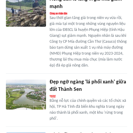
mạnh
Sau thời gian tăng giá trong niên vụ vừa rồi,
giá mía tại một trong những vùng nguyên liệu
lớn của ĐBSCL là huyện Phụng Hiệp (tỉnh Hậu
Giang) sụt giảm mạnh. Nguyên nhân là sau khi
Công ty CP Mía đường Cần Thơ (Casuco) thông
báo tạm dừng sản xuất 1 vụ nhà máy đường
(NMĐ) Phụng Hiệp trong niên vụ 2023-2024,
thương lái thu mua mía chục (mía làm nước
ép) đã ép giá nông dân.
Đẹp ngỡ ngàng 'lá phổi xanh' giữa
đất Thành Sen
Bằng nỗ lực của chính quyền và các tổ chức xã
hội, TP Hà Tĩnh đã biến khu nghĩa trang ngày
nào thành lá phổi xanh, một khu 'rừng trong
phố'.