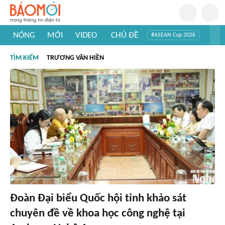
NÓNG
MỚI
VIDEO
CHỦ ĐỀ
#ASEAN Cup 2026
#Trí tuệ nhân tạo
#Mỹ - Iran
#Khám phá Việt Nam
TÌM KIẾM
TRƯƠNG VĂN HIỀN
#Khám phá thế giới
Đoàn Đại biểu Quốc hội tỉnh khảo sát
chuyên đề về khoa học công nghệ tại