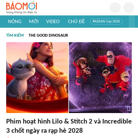
NÓNG
MỚI
VIDEO
CHỦ ĐỀ
#ASEAN Cup 2026
#Trí tuệ nhân tạo
#Mỹ - Iran
#Khám phá Việt Nam
TÌM KIẾM
THE GOOD DINOSAUR
#Khám phá thế giới
Phim hoạt hình Lilo & Stitch 2 và Incredible
3 chốt ngày ra rạp hè 2028