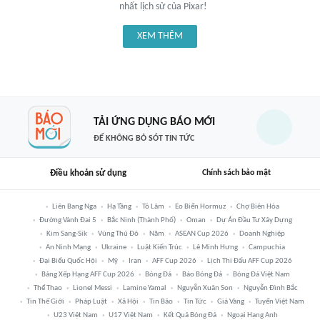
nhất lịch sử của Pixar!
XEM THÊM
TẢI ỨNG DỤNG BÁO MỚI
ĐỂ KHÔNG BỎ SÓT TIN TỨC
Điều khoản sử dụng
Chính sách bảo mật
Liên Bang Nga
Hạ Tầng
Tô Lâm
Eo Biển Hormuz
Chợ Biên Hòa
Đường Vành Đai 5
Bắc Ninh (thành Phố)
Oman
Dự Án Đầu Tư Xây Dựng
Kim Sang-Sik
Vùng Thủ Đô
Năm
ASEAN Cup 2026
Doanh Nghiệp
An Ninh Mạng
Ukraine
Luật Kiến Trúc
Lê Minh Hưng
Campuchia
Đại Biểu Quốc Hội
Mỹ
Iran
AFF Cup 2026
Lịch Thi Đấu AFF Cup 2026
Bảng Xếp Hạng AFF Cup 2026
Bóng Đá
Báo Bóng Đá
Bóng Đá Việt Nam
Thể Thao
Lionel Messi
Lamine Yamal
Nguyễn Xuân Son
Nguyễn Đình Bắc
Tin Thế Giới
Pháp Luật
Xã Hội
Tin Bão
Tin Tức
Giá Vàng
Tuyển Việt Nam
U23 Việt Nam
U17 Việt Nam
Kết Quả Bóng Đá
Ngoại Hạng Anh