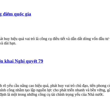
g điểm quốc gia
uy hiệu quả vai trò là công cụ điều tiết và dẫn dắt dòng vốn đầu tư v
và dài hạn.
ển khai Nghị quyết 79
õ yêu cầu nâng cao hiệu quả, phát huy vai trò chủ đạo, tiên phong của
chính công nhằm tạo lập nguồn lực cho phát triển nhanh và bền vững, 
ịnh là một trong những công cụ tài chính trọng yếu của Nhà nước.