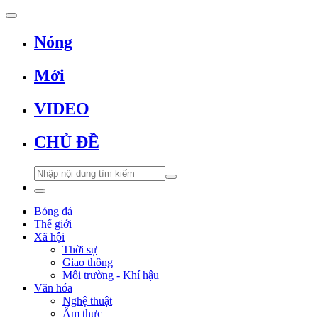
Nóng
Mới
VIDEO
CHỦ ĐỀ
Bóng đá
Thế giới
Xã hội
Thời sự
Giao thông
Môi trường - Khí hậu
Văn hóa
Nghệ thuật
Ẩm thực