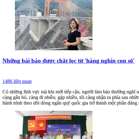
Những bài báo được chắt lọc từ 'hàng nghìn con số'
1486
liên quan
Có những lĩnh vực mà khi mới tiếp cận, người làm báo thường nghĩ sẽ
càng gắn bó, càng đi nhiều, gặp nhiều, tôi càng nhận ra phía sau nhữ
hành trình theo dõi dòng ngân quỹ quốc gia trở thành một phần đáng 