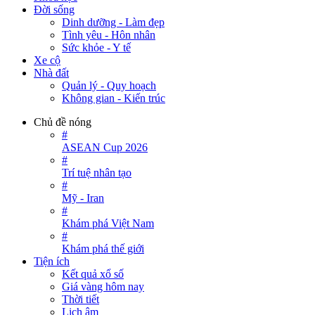
Đời sống
Dinh dưỡng - Làm đẹp
Tình yêu - Hôn nhân
Sức khỏe - Y tế
Xe cộ
Nhà đất
Quản lý - Quy hoạch
Không gian - Kiến trúc
Chủ đề nóng
#
ASEAN Cup 2026
#
Trí tuệ nhân tạo
#
Mỹ - Iran
#
Khám phá Việt Nam
#
Khám phá thế giới
Tiện ích
Kết quả xổ số
Giá vàng hôm nay
Thời tiết
Lịch âm