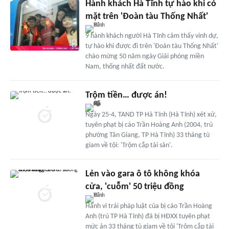
Hành khách Hà Tĩnh tự hào khi có
mặt trên 'Đoàn tàu Thống Nhất'
9 hành khách người Hà Tĩnh cảm thấy vinh dự,
tự hào khi được đi trên 'Đoàn tàu Thống Nhất'
chào mừng 50 năm ngày Giải phóng miền
Nam, thống nhất đất nước.
Trộm tiền… được án!
Ngày 25-4, TAND TP Hà Tĩnh (Hà Tĩnh) xét xử,
tuyên phạt bị cáo Trần Hoàng Anh (2004, trú
phường Tân Giang, TP Hà Tĩnh) 33 tháng tù
giam về tội: 'Trộm cắp tài sản'.
Lẻn vào gara ô tô không khóa
cửa, 'cuỗm' 50 triệu đồng
Hành vi trái pháp luật của bị cáo Trần Hoàng
Anh (trú TP Hà Tĩnh) đã bị HĐXX tuyên phạt
mức án 33 tháng tù giam về tội 'Trộm cắp tài