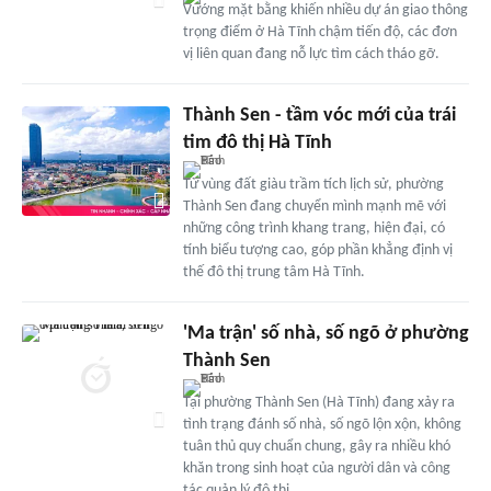
Vướng mặt bằng khiến nhiều dự án giao thông
trọng điểm ở Hà Tĩnh chậm tiến độ, các đơn
vị liên quan đang nỗ lực tìm cách tháo gỡ.
Thành Sen - tầm vóc mới của trái
tim đô thị Hà Tĩnh
Từ vùng đất giàu trầm tích lịch sử, phường
Thành Sen đang chuyển mình mạnh mẽ với
những công trình khang trang, hiện đại, có
tính biểu tượng cao, góp phần khẳng định vị
thế đô thị trung tâm Hà Tĩnh.
'Ma trận' số nhà, số ngõ ở phường
Thành Sen
Tại phường Thành Sen (Hà Tĩnh) đang xảy ra
tình trạng đánh số nhà, số ngõ lộn xộn, không
tuân thủ quy chuẩn chung, gây ra nhiều khó
khăn trong sinh hoạt của người dân và công
tác quản lý đô thị.