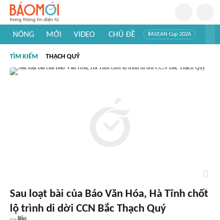
NÓNG
MỚI
VIDEO
CHỦ ĐỀ
#ASEAN Cup 2026
#Trí tuệ nhân tạo
#Mỹ - Iran
#Khám phá Việt Nam
TÌM KIẾM
THẠCH QUÝ
#Khám phá thế giới
Sau loạt bài của Báo Văn Hóa, Hà Tĩnh chốt
lộ trình di dời CCN Bắc Thạch Quý