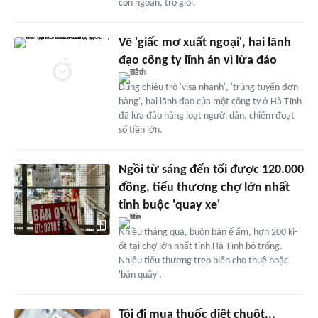
con ngoan, trò giỏi.
Vẽ 'giấc mơ xuất ngoại', hai lãnh
đạo công ty lĩnh án vì lừa đảo
Dùng chiêu trò 'visa nhanh', 'trúng tuyển đơn
hàng', hai lãnh đạo của một công ty ở Hà Tĩnh
đã lừa đảo hàng loạt người dân, chiếm đoạt
số tiền lớn.
Ngồi từ sáng đến tối được 120.000
đồng, tiểu thương chợ lớn nhất
tỉnh buộc 'quay xe'
Nhiều tháng qua, buôn bán ế ẩm, hơn 200 ki-
ốt tại chợ lớn nhất tỉnh Hà Tĩnh bỏ trống.
Nhiều tiểu thương treo biển cho thuê hoặc
'bán quầy'.
Tôi đi mua thuốc diệt chuột...