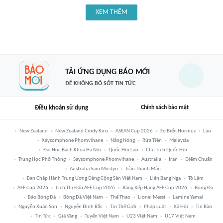
XEM THÊM
TẢI ỨNG DỤNG BÁO MỚI
ĐỂ KHÔNG BỎ SÓT TIN TỨC
Điều khoản sử dụng
Chính sách bảo mật
New Zealand
New Zealand Cindy Kiro
ASEAN Cup 2026
Eo Biển Hormuz
Lào
Xaysomphone Phomvihane
Nắng Nóng
Rửa Tiền
Malaysia
Đại Học Bách Khoa Hà Nội
Quốc Hội Lào
Chủ Tịch Quốc Hội
Trung Học Phổ Thông
Saysomphone Phomvihane
Australia
Iran
Điểm Chuẩn
Australia Sam Mostyn
Trần Thanh Mẫn
Ban Chấp Hành Trung Ương Đảng Cộng Sản Việt Nam
Liên Bang Nga
Tô Lâm
AFF Cup 2026
Lịch Thi Đấu AFF Cup 2026
Bảng Xếp Hạng AFF Cup 2026
Bóng Đá
Báo Bóng Đá
Bóng Đá Việt Nam
Thể Thao
Lionel Messi
Lamine Yamal
Nguyễn Xuân Son
Nguyễn Đình Bắc
Tin Thế Giới
Pháp Luật
Xã Hội
Tin Bão
Tin Tức
Giá Vàng
Tuyển Việt Nam
U23 Việt Nam
U17 Việt Nam