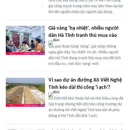
Nhu cầu xây dựng nhà ở tại TP Hà Tĩnh đang
gia tăng mạnh trong năm nay, kéo theo áp lực
lớn lên nguồn nhân lực ngành xây dựng.
Giá vàng 'hạ nhiệt', nhiều người
dân Hà Tĩnh tranh thủ mua vào
Sau giai đoạn tăng 'nóng', giá vàng những
ngày gần đây 'hạ nhiệt' rõ rệt. Nhiều người
dân Hà Tĩnh đang tranh thủ mua vào để tích
trữ đầu tư, chờ đón 'sóng' mới.
Vì sao dự án đường Xô Viết Nghệ
Tĩnh kéo dài thi công 'ì ạch'?
Dù thời tiết khá thuận lợi và nhà thầu cũng đã
tập trung nhưng tiến độ trên công trường dự
án đường Xô Viết Nghệ Tĩnh kéo dài về phía
Đông ở Hà Tĩnh vẫn khá 'ì ạch'.