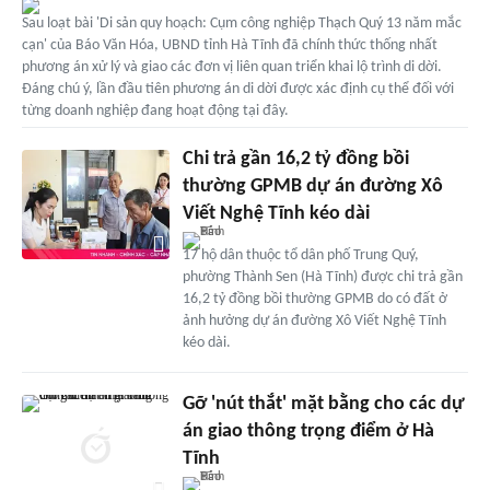
Sau loạt bài 'Di sản quy hoạch: Cụm công nghiệp Thạch Quý 13 năm mắc
cạn' của Báo Văn Hóa, UBND tỉnh Hà Tĩnh đã chính thức thống nhất
phương án xử lý và giao các đơn vị liên quan triển khai lộ trình di dời.
Đáng chú ý, lần đầu tiên phương án di dời được xác định cụ thể đối với
từng doanh nghiệp đang hoạt động tại đây.
Chi trả gần 16,2 tỷ đồng bồi
thường GPMB dự án đường Xô
Viết Nghệ Tĩnh kéo dài
17 hộ dân thuộc tổ dân phố Trung Quý,
phường Thành Sen (Hà Tĩnh) được chi trả gần
16,2 tỷ đồng bồi thường GPMB do có đất ở
ảnh hưởng dự án đường Xô Viết Nghệ Tĩnh
kéo dài.
Gỡ 'nút thắt' mặt bằng cho các dự
án giao thông trọng điểm ở Hà
Tĩnh