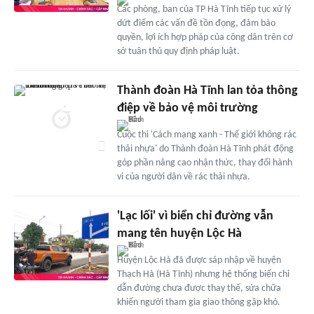
Các phòng, ban của TP Hà Tĩnh tiếp tục xử lý
dứt điểm các vấn đề tồn đọng, đảm bảo
quyền, lợi ích hợp pháp của công dân trên cơ
sở tuân thủ quy định pháp luật.
Thành đoàn Hà Tĩnh lan tỏa thông
điệp về bảo vệ môi trường
Cuộc thi 'Cách mạng xanh - Thế giới không rác
thải nhựa' do Thành đoàn Hà Tĩnh phát động
góp phần nâng cao nhận thức, thay đổi hành
vi của người dân về rác thải nhựa.
'Lạc lối' vì biển chỉ đường vẫn
mang tên huyện Lộc Hà
Huyện Lộc Hà đã được sáp nhập về huyện
Thạch Hà (Hà Tĩnh) nhưng hệ thống biển chỉ
dẫn đường chưa được thay thế, sửa chữa
khiến người tham gia giao thông gặp khó.