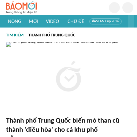
NÓNG
MỚI
VIDEO
CHỦ ĐỀ
#ASEAN Cup 2026
#Tuyển sinh đại học 2026
#Trí tuệ nhân tạo
#Mỹ - Iran
TÌM KIẾM
THÀNH PHỐ TRUNG QUỐC
#Khám phá Việt Nam
#Khám phá thế giới
Thành phố Trung Quốc biến mỏ than cũ
thành 'điều hòa' cho cả khu phố