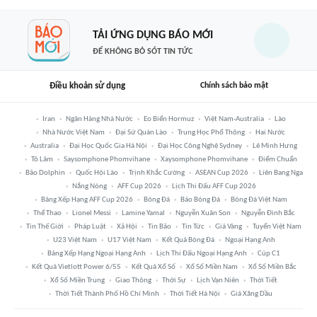
TẢI ỨNG DỤNG BÁO MỚI
ĐỂ KHÔNG BỎ SÓT TIN TỨC
Điều khoản sử dụng
Chính sách bảo mật
Iran
Ngân Hàng Nhà Nước
Eo Biển Hormuz
Việt Nam-Australia
Lào
Nhà Nước Việt Nam
Đại Sứ Quán Lào
Trung Học Phổ Thông
Hai Nước
Australia
Đại Học Quốc Gia Hà Nội
Đại Học Công Nghệ Sydney
Lê Minh Hưng
Tô Lâm
Saysomphone Phomvihane
Xaysomphone Phomvihane
Điểm Chuẩn
Bão Dolphin
Quốc Hội Lào
Trịnh Khắc Cường
ASEAN Cup 2026
Liên Bang Nga
Nắng Nóng
AFF Cup 2026
Lịch Thi Đấu AFF Cup 2026
Bảng Xếp Hạng AFF Cup 2026
Bóng Đá
Báo Bóng Đá
Bóng Đá Việt Nam
Thể Thao
Lionel Messi
Lamine Yamal
Nguyễn Xuân Son
Nguyễn Đình Bắc
Tin Thế Giới
Pháp Luật
Xã Hội
Tin Bão
Tin Tức
Giá Vàng
Tuyển Việt Nam
U23 Việt Nam
U17 Việt Nam
Kết Quả Bóng Đá
Ngoại Hạng Anh
Bảng Xếp Hạng Ngoại Hạng Anh
Lịch Thi Đấu Ngoại Hạng Anh
Cúp C1
Kết Quả Vietlott Power 6/55
Kết Quả Xổ Số
Xổ Số Miền Nam
Xổ Số Miền Bắc
Xổ Số Miền Trung
Giao Thông
Thời Sự
Lịch Vạn Niên
Thời Tiết
Thời Tiết Thành Phố Hồ Chí Minh
Thời Tiết Hà Nội
Giá Xăng Dầu