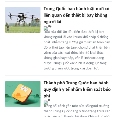
Trung Quốc ban hành luật mới có
liên quan đến thiết bị bay không
người lái
Luật sửa đổi lần đầu tiên đưa thiết bị bay
không người lái vào khuôn khổ pháp lý thống
nhất, nhằm tăng cường giám sát an toàn bay,
đồng thời tạo nền tảng cho sự phát triển bền
vững của các hoạt động kinh tế khai thác
không gian bay thấp, vốn là lĩnh vực đang
được Trung Quốc xác định là động lực tăng
trưởng chiến lược trong giai đoạn tới.
Thành phố Trung Quốc ban hành
quy định y tế nhằm kiểm soát béo
phì
Trong bối cảnh gần một nửa số người trưởng
thành Trung Quốc đang ở tình trạng thừa cân
hoặc béo phì, thành phố Hàng Châu - thủ phủ