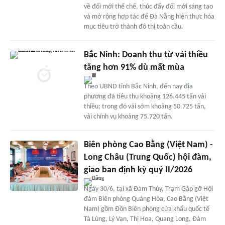
về đổi mới thể chế, thúc đẩy đổi mới sáng tạo
và mở rộng hợp tác để Đà Nẵng hiện thực hóa
mục tiêu trở thành đô thị toàn cầu.
Bắc Ninh: Doanh thu từ vải thiều
tăng hơn 91% dù mất mùa
Theo UBND tỉnh Bắc Ninh, đến nay địa
phương đã tiêu thụ khoảng 126.445 tấn vải
thiều; trong đó vải sớm khoảng 50.725 tấn,
vải chính vụ khoảng 75.720 tấn.
Biên phòng Cao Bằng (Việt Nam) -
Long Châu (Trung Quốc) hội đàm,
giao ban định kỳ quý II/2026
Ngày 30/6, tại xã Đàm Thủy, Trạm Gặp gỡ Hội
đàm Biên phòng Quảng Hòa, Cao Bằng (Việt
Nam) gồm Đồn Biên phòng cửa khẩu quốc tế
Tà Lùng, Lý Vạn, Thị Hoa, Quang Long, Đàm