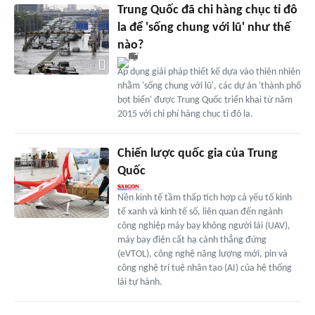
Trung Quốc đã chi hàng chục tỉ đô
la để 'sống chung với lũ' như thế
nào?
Áp dụng giải pháp thiết kế dựa vào thiên nhiên
nhằm 'sống chung với lũ', các dự án 'thành phố
bọt biển' được Trung Quốc triển khai từ năm
2015 với chi phí hàng chục tỉ đô la.
Chiến lược quốc gia của Trung
Quốc
Nền kinh tế tầm thấp tích hợp cả yếu tố kinh
tế xanh và kinh tế số, liên quan đến ngành
công nghiệp máy bay không người lái (UAV),
máy bay điện cất hạ cánh thẳng đứng
(eVTOL), công nghệ năng lượng mới, pin và
công nghệ trí tuệ nhân tạo (AI) của hệ thống
lái tự hành.