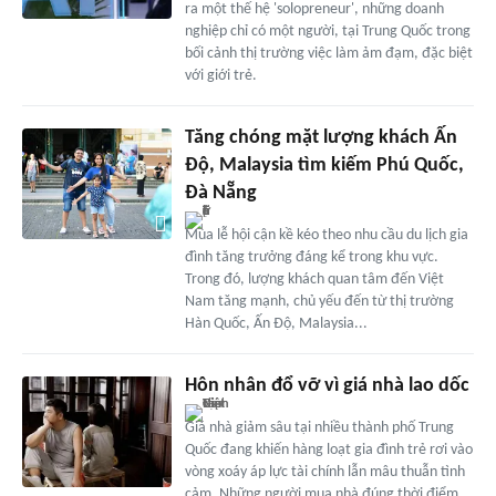
ra một thế hệ 'solopreneur', những doanh
nghiệp chỉ có một người, tại Trung Quốc trong
bối cảnh thị trường việc làm ảm đạm, đặc biệt
với giới trẻ.
Tăng chóng mặt lượng khách Ấn
Độ, Malaysia tìm kiếm Phú Quốc,
Đà Nẵng
Mùa lễ hội cận kề kéo theo nhu cầu du lịch gia
đình tăng trưởng đáng kể trong khu vực.
Trong đó, lượng khách quan tâm đến Việt
Nam tăng mạnh, chủ yếu đến từ thị trường
Hàn Quốc, Ấn Độ, Malaysia...
Hôn nhân đổ vỡ vì giá nhà lao dốc
Giá nhà giảm sâu tại nhiều thành phố Trung
Quốc đang khiến hàng loạt gia đình trẻ rơi vào
vòng xoáy áp lực tài chính lẫn mâu thuẫn tình
cảm. Những người mua nhà đúng thời điểm