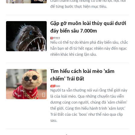
chắn thành công nhưng có thể nỗ lực học hỏi
để từng bước thực hiện mục tiêu.
Gặp gỡ muôn loài thủy quái dưới
đáy biển sâu 7.000m
Nếu có thể tự do khám phá đáy biển sâu, chắc
hẳn bạn sẽ đi từ hết ngạc nhiên này đến ngạc
nhiên khác khi càng lặn sâu.
Tìm hiểu cách loài mèo 'xâm
chiếm' Trái Đất
Người ta vẫn thường nói vui rằng thế giới này
là của loài mèo. Qua những chuyến tàu viễn
dương cùng con người, chúng đã 'xâm chiếm'
thế giới. Cùng tìm hiểu hành trình 'xâm lược'
Trái Đất của các 'boss' như thế nào qua clip
sau.