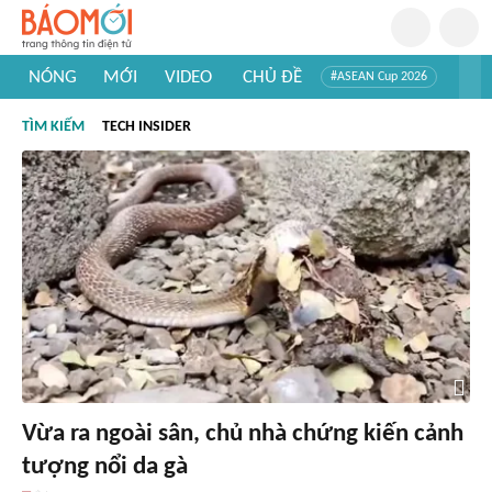
NÓNG
MỚI
VIDEO
CHỦ ĐỀ
#ASEAN Cup 2026
#Trí tuệ nhân tạo
#Mỹ - Iran
#Khám phá Việt Nam
TÌM KIẾM
TECH INSIDER
#Khám phá thế giới
Vừa ra ngoài sân, chủ nhà chứng kiến cảnh
tượng nổi da gà