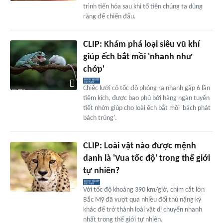
trình tiến hóa sau khi tổ tiên chúng ta dùng
răng để chiến đấu.
CLIP: Khám phá loại siêu vũ khí
giúp ếch bắt mồi 'nhanh như
chớp'
Chiếc lưỡi có tốc độ phóng ra nhanh gấp 6 lần
tiêm kích, được bao phủ bởi hàng ngàn tuyến
tiết nhờn giúp cho loài ếch bắt mồi 'bách phát
bách trúng'.
CLIP: Loài vật nào được mệnh
danh là 'Vua tốc độ' trong thế giới
tự nhiên?
Với tốc độ khoảng 390 km/giờ, chim cắt lớn
Bắc Mỹ đã vượt qua nhiều đối thủ nặng ký
khác để trở thành loài vật di chuyển nhanh
nhất trong thế giới tự nhiên.