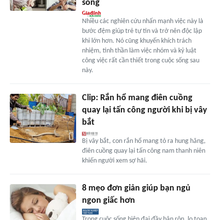
sống
Nhiều các nghiên cứu nhấn mạnh việc này là
bước đệm giúp trẻ tự tin và trở nên độc lập
khi lớn hơn. Nó cũng khuyến khích trách
nhiệm, tinh thần làm việc nhóm và kỷ luật
công việc rất cần thiết trong cuộc sống sau
này.
Clip: Rắn hổ mang điên cuồng
quay lại tấn công người khi bị vây
bắt
Bị vây bắt, con rắn hổ mang tỏ ra hung hăng,
điên cuồng quay lại tấn công nam thanh niên
khiến người xem sợ hãi.
8 mẹo đơn giản giúp bạn ngủ
ngon giấc hơn
Trong cuộc sống hiện đại đầy bận rộn, lo toan