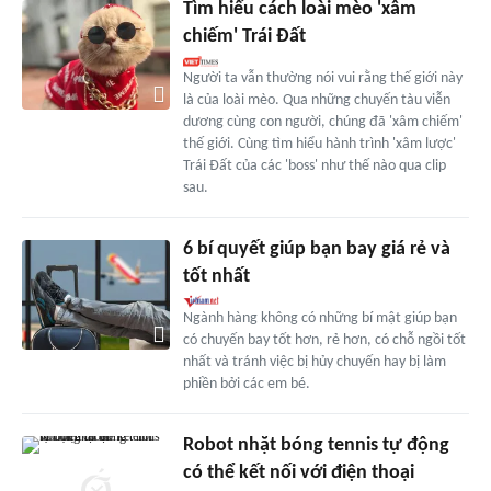
Tìm hiểu cách loài mèo 'xâm
chiếm' Trái Đất
Người ta vẫn thường nói vui rằng thế giới này
là của loài mèo. Qua những chuyến tàu viễn
dương cùng con người, chúng đã 'xâm chiếm'
thế giới. Cùng tìm hiểu hành trình 'xâm lược'
Trái Đất của các 'boss' như thế nào qua clip
sau.
6 bí quyết giúp bạn bay giá rẻ và
tốt nhất
Ngành hàng không có những bí mật giúp bạn
có chuyến bay tốt hơn, rẻ hơn, có chỗ ngồi tốt
nhất và tránh việc bị hủy chuyến hay bị làm
phiền bởi các em bé.
Robot nhặt bóng tennis tự động
có thể kết nối với điện thoại