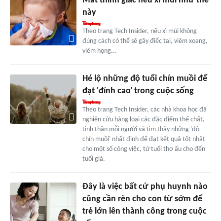
Mất thính giác nếu xì mũi như thế
này
Theo trang Tech Insider, nếu xì mũi không
đúng cách có thể sẽ gây điếc tai, viêm xoang,
viêm họng...
Hé lộ những độ tuổi chín muồi để
đạt 'đỉnh cao' trong cuộc sống
Theo trang Tech Insider, các nhà khoa học đã
nghiên cứu hàng loại các đặc điểm thể chất,
tinh thần mỗi người và tìm thấy những 'độ
chín muồi' nhất định để đạt kết quả tốt nhất
cho một số công việc, từ tuổi thơ ấu cho đến
tuổi già.
Đây là việc bất cứ phụ huynh nào
cũng cần rèn cho con từ sớm để
trẻ lớn lên thành công trong cuộc