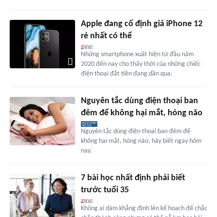
Apple đang cố định giá iPhone 12
rẻ nhất có thể
Những smartphone xuất hiện từ đầu năm
2020 đến nay cho thấy thời của những chiếc
điện thoại đắt tiền đang dần qua.
Nguyên tắc dùng điện thoại ban
đêm để không hại mắt, hỏng não
Nguyên tắc dùng điện thoại ban đêm để
không hại mắt, hỏng não, hãy biết ngay hôm
nay.
7 bài học nhất định phải biết
trước tuổi 35
Không ai dám khẳng định lên kế hoạch để chắc