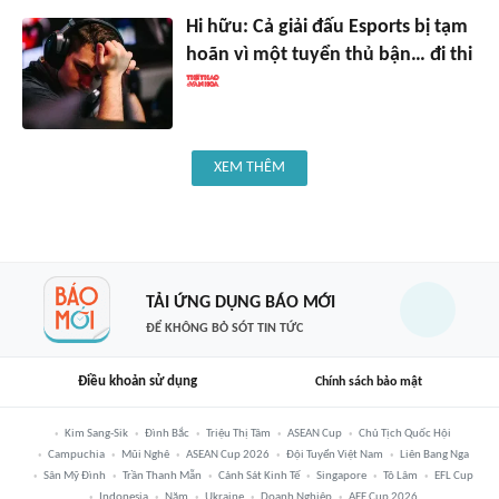
Hi hữu: Cả giải đấu Esports bị tạm
hoãn vì một tuyển thủ bận… đi thi
XEM THÊM
TẢI ỨNG DỤNG BÁO MỚI
ĐỂ KHÔNG BỎ SÓT TIN TỨC
Điều khoản sử dụng
Chính sách bảo mật
Kim Sang-Sik
Đình Bắc
Triệu Thị Tâm
ASEAN Cup
Chủ Tịch Quốc Hội
Campuchia
Mũi Nghê
ASEAN Cup 2026
Đội Tuyển Việt Nam
Liên Bang Nga
Sân Mỹ Đình
Trần Thanh Mẫn
Cảnh Sát Kinh Tế
Singapore
Tô Lâm
EFL Cup
Indonesia
Năm
Ukraine
Doanh Nghiệp
AFF Cup 2026