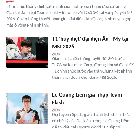
T1 tiếp tục khẳng định sức mạnh của một trong những ứng cử viên vô
địch khi đánh bại Team Liquid Alienware với tỷ số 3-0 tại vòng Play-in MSI
2026. Chiến thắng thuyết phục giúp đại diện Hàn Quốc giành quyền góp
mặt ở vòng Phân nhánh.
T1 'hủy diệt' đại diện Âu - Mỹ tại
MSI 2026
Giành hai chiến thắng tuyệt đối 3-0 trước
TLAW và Karmine Corp, đương kim vô địch LCK
T1 chính thức bước vào trận Chung kết nhánh
thắng giai đoạn Khởi động MSI 2026.
Lê Quang Liêm gia nhập Team
Flash
Đội tuyển eSports giàu thành tích chính thức
có chữ ký của Đại kiện tướng Lê Quang Liêm
để thi đấu tại Esports World Cup sắp tới.