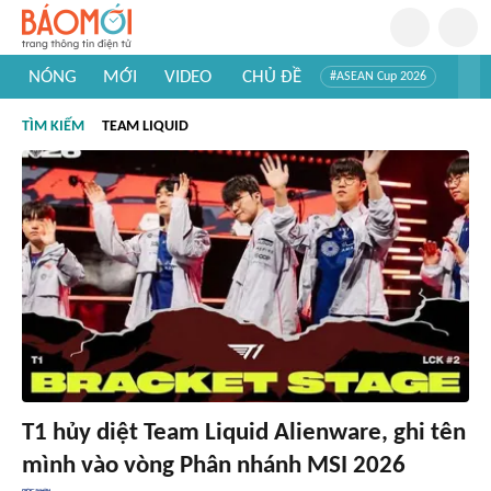
NÓNG
MỚI
VIDEO
CHỦ ĐỀ
#ASEAN Cup 2026
#Trí tuệ nhân tạo
#Mỹ - Iran
#Khám phá Việt Nam
TÌM KIẾM
TEAM LIQUID
#Khám phá thế giới
T1 hủy diệt Team Liquid Alienware, ghi tên
mình vào vòng Phân nhánh MSI 2026