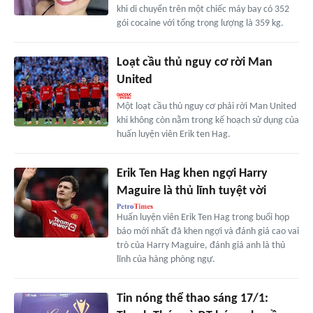
khi di chuyển trên một chiếc máy bay có 352
gói cocaine với tổng trọng lượng là 359 kg.
Loạt cầu thủ nguy cơ rời Man
United
Một loạt cầu thủ nguy cơ phải rời Man United
khi không còn nằm trong kế hoạch sử dụng của
huấn luyện viên Erik ten Hag.
Erik Ten Hag khen ngợi Harry
Maguire là thủ lĩnh tuyệt vời
Huấn luyện viên Erik Ten Hag trong buổi họp
báo mới nhất đã khen ngợi và đánh giá cao vai
trò của Harry Maguire, đánh giá anh là thủ
lĩnh của hàng phòng ngự.
Tin nóng thể thao sáng 17/1: