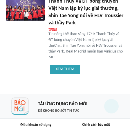
Thanh Thúy và ĐT bóng chuyền
Việt Nam lập kỷ lục giải thưởng,
Shin Tae Yong nói về HLV Troussier
và thầy Park
Tin nóng thể thao sáng 17/1: Thanh Thúy và
ĐT bóng chuyền Việt Nam lập kỷ lục giải
thưởng, Shin Tae Yong nói về HLV Troussier và
thầy Park, Real Madrid muốn bán Vinicius cho
MU...
XEM THÊM
TẢI ỨNG DỤNG BÁO MỚI
ĐỂ KHÔNG BỎ SÓT TIN TỨC
Điều khoản sử dụng
Chính sách bảo mật