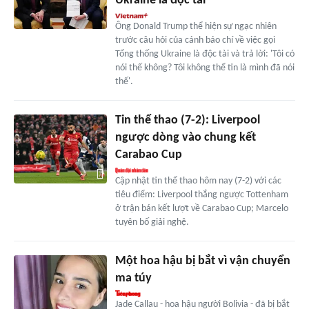
Ukraine là độc tài
Ông Donald Trump thể hiện sự ngạc nhiên
trước câu hỏi của cánh báo chí về việc gọi
Tổng thống Ukraine là độc tài và trả lời: 'Tôi có
nói thế không? Tôi không thể tin là mình đã nói
thế'.
Tin thể thao (7-2): Liverpool
ngược dòng vào chung kết
Carabao Cup
Cập nhật tin thể thao hôm nay (7-2) với các
tiêu điểm: Liverpool thắng ngược Tottenham
ở trận bán kết lượt về Carabao Cup; Marcelo
tuyên bố giải nghệ.
Một hoa hậu bị bắt vì vận chuyển
ma túy
Jade Callau - hoa hậu người Bolivia - đã bị bắt