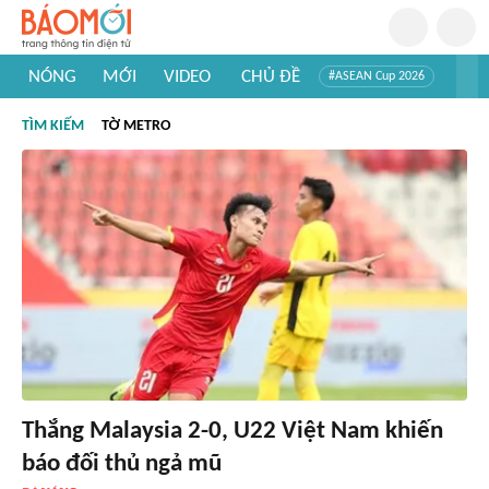
NÓNG
MỚI
VIDEO
CHỦ ĐỀ
#ASEAN Cup 2026
#Tuyển sinh đại học 2026
#Trí tuệ nhân tạo
#Mỹ - Iran
TÌM KIẾM
TỜ METRO
#Khám phá Việt Nam
#Khám phá thế giới
Thắng Malaysia 2-0, U22 Việt Nam khiến
báo đối thủ ngả mũ