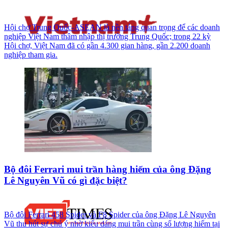
Hội chợ Trung Quốc-ASEAN là nền tảng quan trọng để các doanh
nghiệp Việt Nam thâm nhập thị trường Trung Quốc; trong 22 kỳ
Hội chợ, Việt Nam đã có gần 4.300 gian hàng, gần 2.200 doanh
nghiệp tham gia.
Bộ đôi Ferrari mui trần hàng hiếm của ông Đặng
Lê Nguyên Vũ có gì đặc biệt?
Bộ đôi Ferrari 458 Spider và F8 Spider của ông Đặng Lê Nguyên
Vũ thu hút sự chú ý nhờ kiểu dáng mui trần cùng số lượng hiếm tại