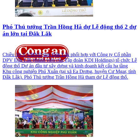
Phó Thủ tướng Trần Hồng Hà dự Lễ động thổ 2 dự
án lớn tại Đắk Lắk
Chiều 10-3, UBND tỉnh Đắk Lắk phối hợp với Công ty Cổ phần
DPV Đắk Lắk (thành viên của Tập đoàn KDI Holdings) tổ chức Lễ
động thổ Dự án đầu tư xây dựng và kinh doanh kết cấu hạ tầng
Khu công nghiệp Phú Xuân (tại xã Ea Drơng, huyện Cư Mgar, tỉnh
Đắk Lắk). Phó Thủ tướng Trần Hồng Hà tham dự Lễ động thổ.