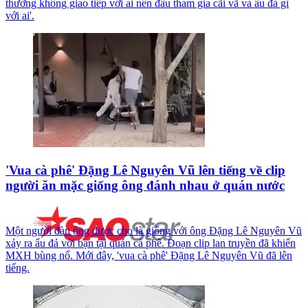
thường không giao tiếp với ai nên đâu tham gia cãi vã và ẩu đả gì
với ai'.
'Vua cà phê' Đặng Lê Nguyên Vũ lên tiếng về clip
người ăn mặc giống ông đánh nhau ở quán nước
Một người đàn ông được cho là giống với ông Đặng Lê Nguyên Vũ
xảy ra ẩu đả với bạn tại quán cà phê. Đoạn clip lan truyền đã khiến
MXH bùng nổ. Mới đây, 'vua cà phê' Đặng Lê Nguyên Vũ đã lên
tiếng.