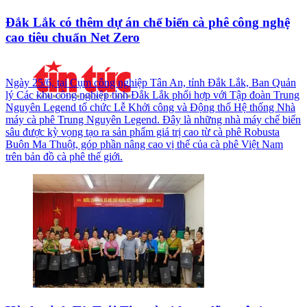
Đắk Lắk có thêm dự án chế biến cà phê công nghệ
cao tiêu chuẩn Net Zero
Ngày 25/6, tại Cụm công nghiệp Tân An, tỉnh Đắk Lắk, Ban Quản
lý Các khu công nghiệp tỉnh Đắk Lắk phối hợp với Tập đoàn Trung
Nguyên Legend tổ chức Lễ Khởi công và Động thổ Hệ thống Nhà
máy cà phê Trung Nguyên Legend. Đây là những nhà máy chế biến
sâu được kỳ vọng tạo ra sản phẩm giá trị cao từ cà phê Robusta
Buôn Ma Thuột, góp phần nâng cao vị thế của cà phê Việt Nam
trên bản đồ cà phê thế giới.