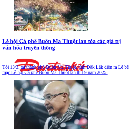
Lễ hội Cà phê Buôn Ma Thuột lan tỏa các giá trị
văn hóa truyền thống
Tối 13/3, tại thành phố Buôn Ma Thuột, tỉnh Đắk Lắk diễn ra Lễ bế
mạc Lễ hội Cà phê Buôn Ma Thuột lần thứ 9 năm 2025.