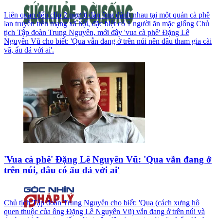
Liên quan đến clip 2 người đàn ông đánh nhau tại một quán cà phê
lan truyền trên mạng xã hội, đặc biệt có 1 người ăn mặc giống Chủ
tịch Tập đoàn Trung Nguyên, mới đây 'vua cà phê' Đặng Lê
Nguyên Vũ cho biết: 'Qua vẫn đang ở trên núi nên đâu tham gia cãi
vã, ẩu đả với ai'.
'Vua cà phê' Đặng Lê Nguyên Vũ: 'Qua vẫn đang ở
trên núi, đâu có ẩu đả với ai'
Chủ tịch Tập đoàn Trung Nguyên cho biết: 'Qua (cách xưng hô
quen thuộc của ông Đặng Lê Nguyên Vũ) vẫn đang ở trên núi và