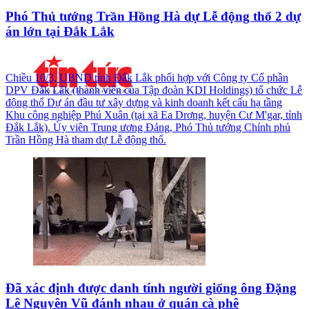
Phó Thủ tướng Trần Hồng Hà dự Lễ động thổ 2 dự
án lớn tại Đắk Lắk
Chiều 10/3, UBND tỉnh Đắk Lắk phối hợp với Công ty Cổ phần
DPV Đắk Lắk (thành viên của Tập đoàn KDI Holdings) tổ chức Lễ
động thổ Dự án đầu tư xây dựng và kinh doanh kết cấu hạ tầng
Khu công nghiệp Phú Xuân (tại xã Ea Drơng, huyện Cư M'gar, tỉnh
Đắk Lắk). Ủy viên Trung ương Đảng, Phó Thủ tướng Chính phủ
Trần Hồng Hà tham dự Lễ động thổ.
Đã xác định được danh tính người giống ông Đặng
Lê Nguyên Vũ đánh nhau ở quán cà phê