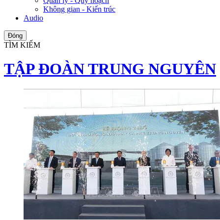
Quản lý - Quy hoạch
Không gian - Kiến trúc
Audio
Đóng
TÌM KIẾM
TẬP ĐOÀN TRUNG NGUYÊN