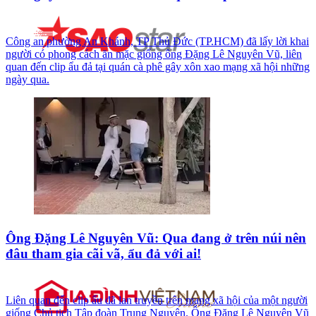
Công an phường An Khánh, TP Thủ Đức (TP.HCM) đã lấy lời khai
người có phong cách ăn mặc giống ông Đặng Lê Nguyên Vũ, liên
quan đến clip ẩu đả tại quán cà phê gây xôn xao mạng xã hội những
ngày qua.
Ông Đặng Lê Nguyên Vũ: Qua đang ở trên núi nên
đâu tham gia cãi vã, ẩu đả với ai!
Liên quan đến clip ẩu đã lan truyền trên mạng xã hội của một người
giống Chủ tịch Tập đoàn Trung Nguyên. Ông Đặng Lê Nguyên Vũ