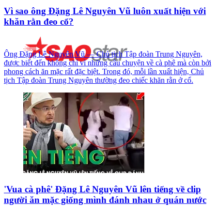
Vì sao ông Đặng Lê Nguyên Vũ luôn xuất hiện với
khăn rằn đeo cổ?
Ông Đặng Lê Nguyên Vũ — Chủ tịch Tập đoàn Trung Nguyên,
được biết đến không chỉ vì những câu chuyện về cà phê mà còn bởi
phong cách ăn mặc rất đặc biệt. Trong đó, mỗi lần xuất hiện, Chủ
tịch Tập đoàn Trung Nguyên thường đeo chiếc khăn rằn ở cổ.
'Vua cà phê' Đặng Lê Nguyên Vũ lên tiếng về clip
người ăn mặc giống mình đánh nhau ở quán nước