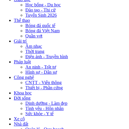
Học bổng - Du học
Đào tạo - Thi cử
Tuyển Sinh 2026
Thể thao
Bóng đá quốc tế
Bóng đá Việt Nam
Quần vợt
Giải trí
Âm nhạc
Thời trang
Điện ảnh - Truyền hình
Pháp luật
An ninh - Trật tự
Hình sự - Dân sự
Công nghệ
CNTT - Viễn thông
Thiết bị - Phần cứng
Khoa học
Đời sống
Dinh dưỡng - Làm đẹp
Tình yêu - Hôn nhân
Sức khỏe - Y tế
Xe cộ
Nhà đất