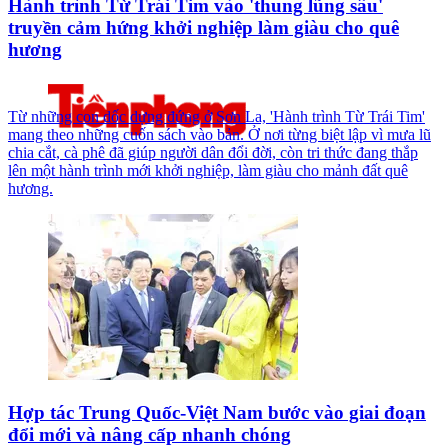
Hành trình Từ Trái Tim vào 'thung lũng sâu'
truyền cảm hứng khởi nghiệp làm giàu cho quê
hương
Từ những con dốc dựng đứng ở Sơn La, 'Hành trình Từ Trái Tim'
mang theo những cuốn sách vào bản. Ở nơi từng biệt lập vì mưa lũ
chia cắt, cà phê đã giúp người dân đổi đời, còn tri thức đang thắp
lên một hành trình mới khởi nghiệp, làm giàu cho mảnh đất quê
hương.
Hợp tác Trung Quốc-Việt Nam bước vào giai đoạn
đổi mới và nâng cấp nhanh chóng