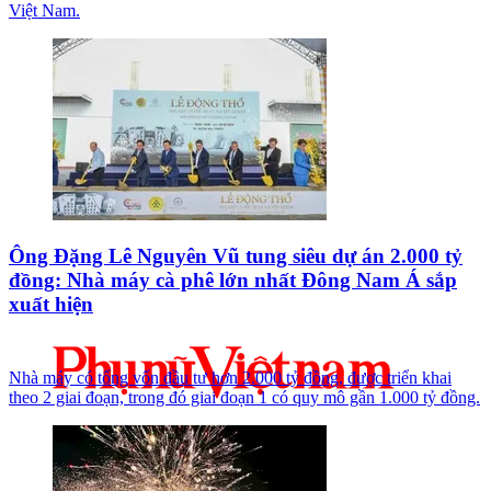
Việt Nam.
Ông Đặng Lê Nguyên Vũ tung siêu dự án 2.000 tỷ
đồng: Nhà máy cà phê lớn nhất Đông Nam Á sắp
xuất hiện
Nhà máy có tổng vốn đầu tư hơn 2.000 tỷ đồng, được triển khai
theo 2 giai đoạn, trong đó giai đoạn 1 có quy mô gần 1.000 tỷ đồng.