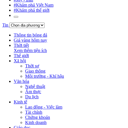
#Khám phá Việt Nam
#Khám phá thế giới
Tin
Thông tin bóng đá
Giá vàng hôm nay
Thời tiết
Xem thêm tiện ích
Thế giới
Xã hội
Thời sự
Giao thông
Môi trường - Khí hậu
Văn hóa
Nghệ thuật
Ẩm thực
Du lịch
Kinh tế
Lao động - Việc làm
Tài chính
Chứng khoán
Kinh doanh
Giáo dục