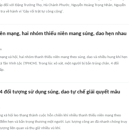
ấp đối với Đặng Trường Thọ, Hà Chánh Phước, Nguyễn Hoàng Trọng Nhân, Nguyễn
ra về hành vi 'Gây rối trật tự công cộng'.
ên mạng, hai nhóm thiếu niên mang súng, dao hẹn nhau
an
mạng xã hội, hai nhóm thanh thiếu niên mang theo súng, dao và nhiều hung khí hẹn
 xã Tân Vĩnh Lộc (TPHCM). Trong lúc xô xát, một người bị bắn trúng chân, 4 đối
ấp.
 4 đối tượng sử dụng súng, dao tự chế giải quyết mâu
n
g xã hội leo thang thành cuộc hỗn chiến khi nhiều thanh thiếu niên mang theo
điểm hẹn và bắn trọng thương một người. Lực lượng công an đã nhanh chóng truy
 tượng liên quan và thu giữ nhiều vũ khí.