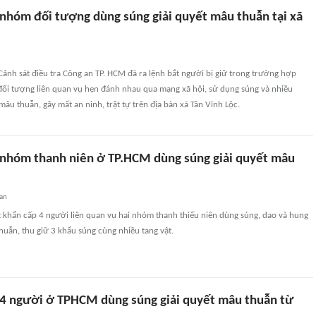
 nhóm đối tượng dùng súng giải quyết mâu thuẫn tại xã
ảnh sát điều tra Công an TP. HCM đã ra lệnh bắt người bị giữ trong trường hợp
 đối tượng liên quan vụ hẹn đánh nhau qua mạng xã hội, sử dụng súng và nhiều
mâu thuẫn, gây mất an ninh, trật tự trên địa bàn xã Tân Vĩnh Lộc.
 nhóm thanh niên ở TP.HCM dùng súng giải quyết mâu
an
 khẩn cấp 4 người liên quan vụ hai nhóm thanh thiếu niên dùng súng, dao và hung
thuẫn, thu giữ 3 khẩu súng cùng nhiều tang vật.
 4 người ở TPHCM dùng súng giải quyết mâu thuẫn từ