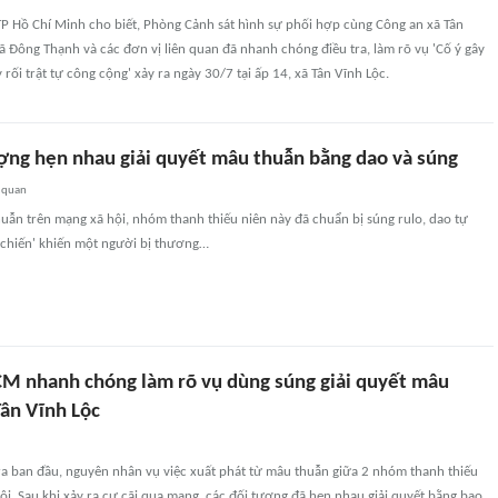
TP Hồ Chí Minh cho biết, Phòng Cảnh sát hình sự phối hợp cùng Công an xã Tân
ã Đông Thạnh và các đơn vị liên quan đã nhanh chóng điều tra, làm rõ vụ 'Cố ý gây
 rối trật tự công cộng' xảy ra ngày 30/7 tại ấp 14, xã Tân Vĩnh Lộc.
ng hẹn nhau giải quyết mâu thuẫn bằng dao và súng
 quan
uẫn trên mạng xã hội, nhóm thanh thiếu niên này đã chuẩn bị súng rulo, dao tự
 chiến' khiến một người bị thương…
M nhanh chóng làm rõ vụ dùng súng giải quyết mâu
Tân Vĩnh Lộc
ra ban đầu, nguyên nhân vụ việc xuất phát từ mâu thuẫn giữa 2 nhóm thanh thiếu
ội. Sau khi xảy ra cự cãi qua mạng, các đối tượng đã hẹn nhau giải quyết bằng bạo