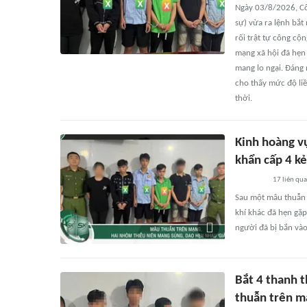
Ngày 03/8/2026, Cô
sự) vừa ra lệnh bắt
rối trật tự công cộ
mạng xã hội đã hẹn
mang lo ngại. Đáng 
cho thấy mức độ li
thời.
Kinh hoàng v
khẩn cấp 4 k
17
liên qu
Sau một mâu thuẫn 
khí khác đã hẹn gặp
người đã bị bắn vào
Bắt 4 thanh 
thuẫn trên m