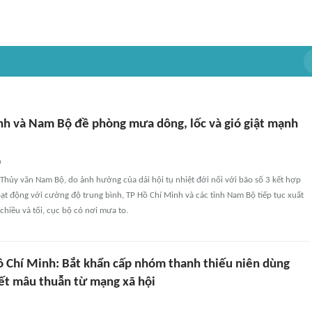
nh và Nam Bộ đề phòng mưa dông, lốc và gió giật mạnh
n
Thủy văn Nam Bộ, do ảnh hưởng của dải hội tụ nhiệt đới nối với bão số 3 kết hợp
t động với cường độ trung bình, TP Hồ Chí Minh và các tỉnh Nam Bộ tiếp tục xuất
hiều và tối, cục bộ có nơi mưa to.
ồ Chí Minh: Bắt khẩn cấp nhóm thanh thiếu niên dùng
yết mâu thuẫn từ mạng xã hội