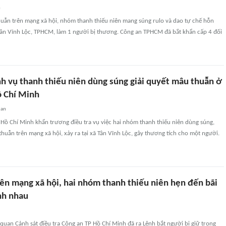
n
huẫn trên mạng xã hội, nhóm thanh thiếu niên mang súng rulo và dao tự chế hỗn
 Tân Vĩnh Lộc, TPHCM, làm 1 người bị thương. Công an TPHCM đã bắt khẩn cấp 4 đối
nh vụ thanh thiếu niên dùng súng giải quyết mâu thuẫn ở
 Chí Minh
uan
Hồ Chí Minh khẩn trương điều tra vụ việc hai nhóm thanh thiếu niên dùng súng,
thuẫn trên mạng xã hội, xảy ra tại xã Tân Vĩnh Lộc, gây thương tích cho một người.
ên mạng xã hội, hai nhóm thanh thiếu niên hẹn đến bãi
nh nhau
uan Cảnh sát điều tra Công an TP Hồ Chí Minh đã ra Lệnh bắt người bị giữ trong