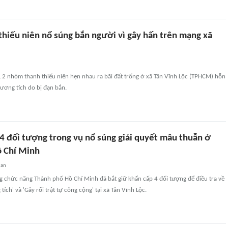
hiếu niên nổ súng bắn người vì gây hấn trên mạng xã
, 2 nhóm thanh thiếu niên hẹn nhau ra bãi đất trống ở xã Tân Vĩnh Lộc (TPHCM) hỗn
ương tích do bị đạn bắn.
 4 đối tượng trong vụ nổ súng giải quyết mâu thuẫn ở
 Chí Minh
uan
g chức năng Thành phố Hồ Chí Minh đã bắt giữ khẩn cấp 4 đối tượng để điều tra về
tích' và 'Gây rối trật tự công cộng' tại xã Tân Vĩnh Lộc.