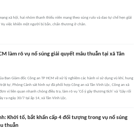
ạng xã hội, hai nhóm thanh thiếu niên mang theo súng rulo và dao tự chế hẹn giải
 Vụ việc khiến một người bị bắn, chấn thương ở chân.
CM làm rõ vụ nổ súng giải quyết mâu thuẫn tại xã Tân
của Ban Giám đốc Công an TP HCM về xử lý nghiêm các hành vi sử dụng vũ khí, hung
 trật tự, Phòng Cảnh sát hình sự đã phối hợp Công an xã Tân Vĩnh Lộc, Công an xã
ơn vị liên quan nhanh chóng điều tra, làm rõ vụ 'Cố ý gây thương tích' và 'Gây rối
ảy ra ngày 30/7 tại ấp 14, xã Tân Vĩnh Lộc.
h: Khởi tố, bắt khẩn cấp 4 đối tượng trong vụ nổ súng
âu thuẫn