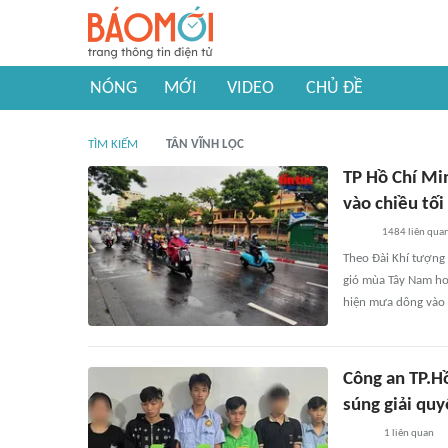
NÓNG
MỚI
VIDEO
CHỦ ĐỀ
TÌM KIẾM
TÂN VĨNH LỘC
TP Hồ Chí Mi
vào chiều tối
1484
liên qua
Theo Đài Khí tượng 
gió mùa Tây Nam hoạ
hiện mưa dông vào c
Công an TP.H
súng giải qu
1
liên quan