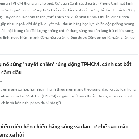
ng an TPHCM thông tin cho biết, Cơ quan Cảnh sát điều tra (Phòng Cảnh sát hình
 người bị giữ trong trường hợp khẩn cấp đối với 4 đối tượng để điều tra về tội 'Gây
ng'. Đây chính là nhóm thanh, thiếu niên chỉ xuất phát từ mâu thuẫn, cự cãi trên
 gặp nhau ngoài đời để giải quyết mâu thuẫn bằng bạo lực khiến cộng đồng hoang
nói, một trong các đối tượng không chỉ sử dụng súng mà còn tàng trữ nhiều súng,
ều lĩnh, nguy hiểm, manh động nếu vụ án không được Công an xử lý, ngăn chặn kịp
ụ nổ súng 'huyết chiến' rúng động TPHCM, cảnh sát bắt
ẻ cầm đầu
an
trên mạng xã hội, hai nhóm thanh thiếu niên mang theo súng, dao và các loại hung
 nhau tại xã Tân Vĩnh Lộc (TPHCM) để giải quyết mâu thuẫn. Trong vụ xô xát, một
 chân và bốn nghi phạm đã bị bắt giữ.
thiếu niên hỗn chiến bằng súng và dao tự chế sau mâu
ạng xã hội