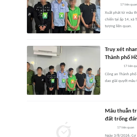
17
liên qua
Xuất phát từ mâu t
chiến tại ấp 14, xã
tượng liên quan.
Truy xét nha
Thành phố Hồ
17
liên q
Công an Thành phố 
dao giải quyết mâu 
Mâu thuẫn tr
đất trống đá
17
liên quan
Ngày 3/8/2026, Cơ q