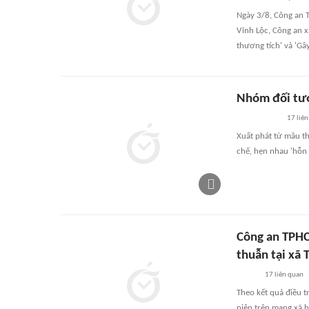
Ngày 3/8, Công an 
Vĩnh Lộc, Công an x
thương tích' và 'Gây
Nhóm đối tượ
17
liên
Xuất phát từ mâu th
chế, hẹn nhau 'hỗn
Công an TPHC
thuẫn tại xã 
17
liên quan
Theo kết quả điều t
niên trên mạng xã h