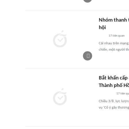
Nhóm thanh t
hội
17
liên quan
Cãi nhau trên mạng
chiến, một người th
Bắt khẩn cấp
Thành phố Hồ
17
liên q
Chiều 3/8, lực lượn
vụ 'Cố ý gây thương 