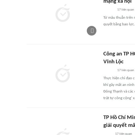
mạng xã hội
17
liên quan
Từ mâu thuẫn trên m
quyết bằng bạo lực.
Công an TP H
Vĩnh Lộc
17
liên quan
Thực hiện chỉ đạo 
khí gây mất an ninh
Đông Thạnh và các đ
trật tự công cộng' x
TP Hồ Chí Min
giải quyết m
17
liên quan