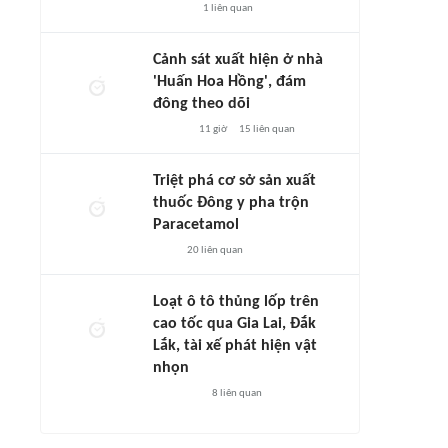
1
liên quan
Cảnh sát xuất hiện ở nhà
'Huấn Hoa Hồng', đám
đông theo dõi
11 giờ
15
liên quan
Triệt phá cơ sở sản xuất
thuốc Đông y pha trộn
Paracetamol
20
liên quan
Loạt ô tô thủng lốp trên
cao tốc qua Gia Lai, Đắk
Lắk, tài xế phát hiện vật
nhọn
8
liên quan