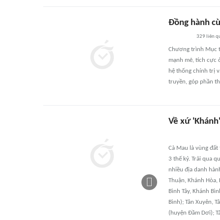
Ðồng hành cù
329
liên q
Chương trình Mục t
mạnh mẽ, tích cực 
hệ thống chính trị 
truyền, góp phần t
Về xứ 'Khánh',
Cà Mau là vùng đất
3 thế kỷ. Trải qua q
nhiều địa danh hành
Thuận, Khánh Hòa, 
Bình Tây, Khánh Bìn
Bình); Tân Xuyên, T
(huyện Ðầm Dơi); Tâ