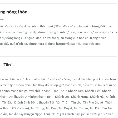
ng nông thôn
uan
iêu Quốc gia xây dựng nông thôn mới (NTM) đã và đang tạo nên những đổi thay
ở nhiều địa phương. Để đạt được những thành tựu đó, bên cạnh sự vào cuộc của cả
và sự đồng lòng của người dân, có vai trò quan trọng của báo chí trong tuyên
húc đẩy quá trình xây dựng NTM đi đúng hướng và đạt hiệu quả tích cực.
 'Tân'...
 trẻ ven biển ở cực Nam, nằm trên Bán đảo Cà Mau, mới được khai phá khoảng hơn
uá trình lịch sử đã nhiều lần thay đổi về địa giới hành chính, điều thú vị là Cà Mau có
 chính mang tên gọi với chữ 'Khánh', 'Tân', như: Khánh Lâm, Khánh Tiến, Khánh
Khánh An (huyện U Minh); Khánh Bình, Khánh Lộc, Khánh Hưng, Khánh Hải, Khánh
h Tây Bắc, Khánh Bình Ðông (huyện Trần Văn Thời); Tân Lộc, Tân Phú (huyện Thới
ân Thành (TP Cà Mau); Tân Trung, Tân Ðức, Tân Duyệt, Tân Thuận, Tân Dân, Tân Tiến
n Ân, Tân Ân Tây (huyện Ngọc Hiển). Những địa danh này gắn liền với lịch sử, văn