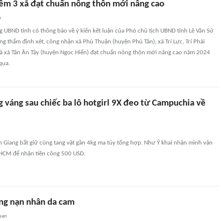
êm 3 xã đạt chuẩn nông thôn mới nâng cao
n
 UBND tỉnh có thông báo về ý kiến kết luận của Phó chủ tịch UBND tỉnh Lê Văn Sử
ng thẩm định xét, công nhận xã Phú Thuận (huyện Phú Tân); xã Trí Lực, Trí Phải
và xã Tân Ân Tây (huyện Ngọc Hiển) đạt chuẩn nông thôn mới nâng cao năm 2024
qua.
 váng sau chiếc ba lô hotgirl 9X đeo từ Campuchia về
 Giang bắt giữ cùng tang vật gần 4kg ma túy tổng hợp. Như Ý khai nhận mình vận
.HCM để nhận tiền công 500 USD.
ng nạn nhân da cam
uan