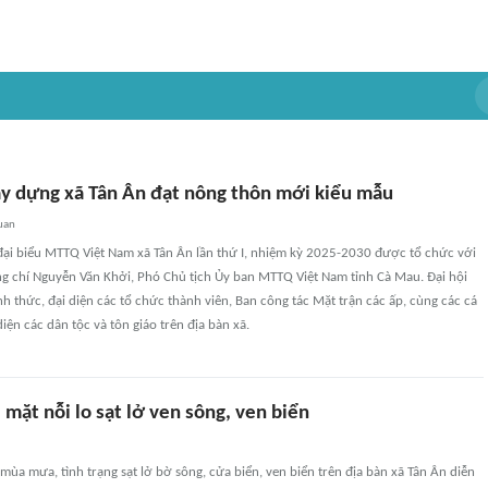
y dựng xã Tân Ân đạt nông thôn mới kiểu mẫu
uan
 đại biểu MTTQ Việt Nam xã Tân Ân lần thứ I, nhiệm kỳ 2025-2030 được tổ chức với
g chí Nguyễn Văn Khởi, Phó Chủ tịch Ủy ban MTTQ Việt Nam tỉnh Cà Mau. Đại hội
nh thức, đại diện các tổ chức thành viên, Ban công tác Mặt trận các ấp, cùng các cá
diện các dân tộc và tôn giáo trên địa bàn xã.
 mặt nỗi lo sạt lở ven sông, ven biển
ùa mưa, tình trạng sạt lở bờ sông, cửa biển, ven biển trên địa bàn xã Tân Ân diễn