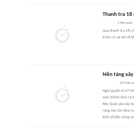
Thanh tra 18 
2
liên quan
Qua thanh tra 18 c
trình có sai sót về 
Nền tảng xây
329
liên q
Nghị quyết số 07-N
mới (NTM) tỉnh Cà 
tiêu Quốc gia xây d
ràng mà còn đưa ra
kinh tế bền vững và