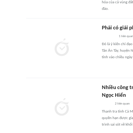
hóa của cả vùng đất
đáo.
Phải có giải 
1
liên qua
Đó là ý kiến chỉ đạ
Tân Ân Tây, huyện 
tỉnh vào chiều ngày
Nhiều công tr
Ngọc Hiển
2
liên quan
Thanh tra tỉnh Cà M
quyền hạn được gia
trình sai sót về khố