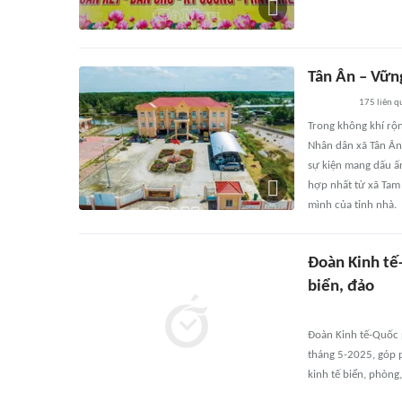
Tân Ân – Vữn
175
liên q
Trong không khí rộ
Nhân dân xã Tân Ân 
sự kiện mang dấu ấ
hợp nhất từ xã Tam 
mình của tỉnh nhà.
Đoàn Kinh tế
biển, đảo
Đoàn Kinh tế-Quốc 
tháng 5-2025, góp 
kinh tế biển, phòng