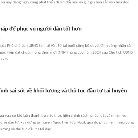
 và nay đang ngày càng phát triển đi lên đổi mới và giữ gìn bản sắc văn hóa độc
pháp để phục vụ người dân tốt hơn
n
o của Phó chủ tịch UBND tỉnh Lê Văn Sử tại buổi công bố quyết định công nhận xã
Ngọc Hiển đạt chuẩn nông thôn mới (NTM) nâng cao năm 2024 của Chủ tịch UBND
 27/5.
ình sai sót về khối lượng và thủ tục đầu tư tại huyện
au vừa có kết luận thanh tra việc thực hiện chính sách, pháp luật và nhiệm vụ,
o về đầu tư, xây dựng tại huyện Ngọc Hiển (Cà Mau), qua đó phát hiện nhiều công
i lượng và thủ tục đầu tư tại đây.