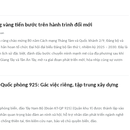
g vàng tiến bước trên hành trình đổi mới
uan
n ràng chào mừng 80 năm Cách mạng Tháng Tám và Quốc khánh 2/9, Đảng bộ và
hân hoan tổ chức Đại hội đại biểu Đảng bộ lần thứ I, nhiệm kỳ 2025 – 2030. Đây là
n lịch sử đặc biệt, đánh dấu bước chuyển mình mạnh mẽ của địa phương sau khi
Giang Tây và Tân Ân Tây, mở ra giai đoạn phát triển mới, hòa nhịp cùng sự vươn
-Quốc phòng 925: Gác việc riêng, tập trung xây dựng
phòng biển, đảo Tây Nam Bộ (Đoàn KT-QP 925) (Quân khu 9) được thành lập vào
phần quan trọng bảo đảm an ninh xã hội, hỗ trợ nhân dân phát triển ngành nghề
, chống thiên tai, tìm kiếm cứu nạn, bảo vệ chủ quyền biển, đảo.