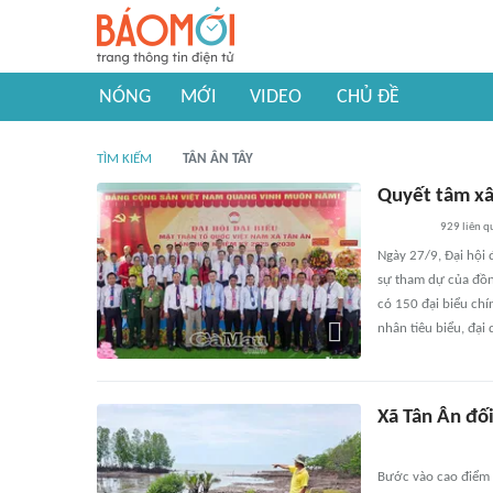
NÓNG
MỚI
VIDEO
CHỦ ĐỀ
TÌM KIẾM
TÂN ÂN TÂY
Quyết tâm xâ
929
liên q
Ngày 27/9, Đại hội
sự tham dự của đồn
có 150 đại biểu chí
nhân tiêu biểu, đại 
Xã Tân Ân đối
Bước vào cao điểm m