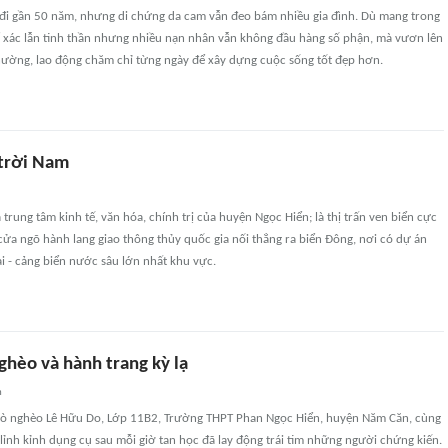
 đi gần 50 năm, nhưng di chứng da cam vẫn đeo bám nhiều gia đình. Dù mang trong
ể xác lẫn tinh thần nhưng nhiều nạn nhân vẫn không đầu hàng số phận, mà vươn lên
thường, lao động chăm chỉ từng ngày để xây dựng cuộc sống tốt đẹp hơn.
 trời Nam
 trung tâm kinh tế, văn hóa, chính trị của huyện Ngọc Hiển; là thị trấn ven biển cực
 cửa ngõ hành lang giao thông thủy quốc gia nối thẳng ra biển Ðông, nơi có dự án
i - cảng biển nước sâu lớn nhất khu vực.
ghèo và hành trang kỳ lạ
n
rò nghèo Lê Hữu Do, Lớp 11B2, Trường THPT Phan Ngọc Hiển, huyện Năm Căn, cùng
 lỉnh kỉnh dụng cụ sau mỗi giờ tan học đã lay động trái tim những người chứng kiến.