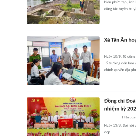
biến phức tạp, ảnh
công tác tuyên tru
Xã Tân Ân ho
Ngày 10/9, Tổ công 
Tổ trưởng đến làm v
chính quyền địa ph
Đồng chí Đoà
nhiệm kỳ 20
1
liên qua
Ngày 13/8, Đại hội 
đẹp.