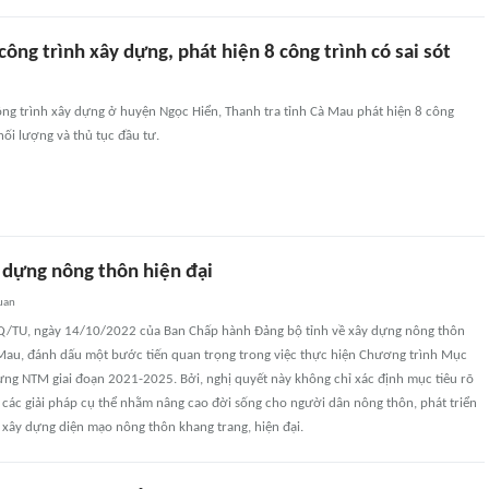
công trình xây dựng, phát hiện 8 công trình có sai sót
ông trình xây dựng ở huyện Ngọc Hiển, Thanh tra tỉnh Cà Mau phát hiện 8 công
khối lượng và thủ tục đầu tư.
 dựng nông thôn hiện đại
uan
Q/TU, ngày 14/10/2022 của Ban Chấp hành Ðảng bộ tỉnh về xây dựng nông thôn
Mau, đánh dấu một bước tiến quan trọng trong việc thực hiện Chương trình Mục
ựng NTM giai đoạn 2021-2025. Bởi, nghị quyết này không chỉ xác định mục tiêu rõ
 các giải pháp cụ thể nhằm nâng cao đời sống cho người dân nông thôn, phát triển
 xây dựng diện mạo nông thôn khang trang, hiện đại.