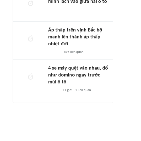
mình lách vào giữa hai ô tô
Áp thấp trên vịnh Bắc bộ
mạnh lên thành áp thấp
nhiệt đới
896
liên quan
4 xe máy quệt vào nhau, đổ
như domino ngay trước
mũi ô tô
11 giờ
1
liên quan