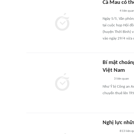
Cà Mau có th
4
liên qua
Ngày 5/5, Văn phòng
tại cuộc họp Hội đồ
(huyện Thới Bình) 
vào ngày 29/4 vừa 
Bí mật choáng
Việt Nam
3
liên quan
Như Ý bị Công an An
chuyển thuê lên TP
Nghị lực nhữ
813
liên q