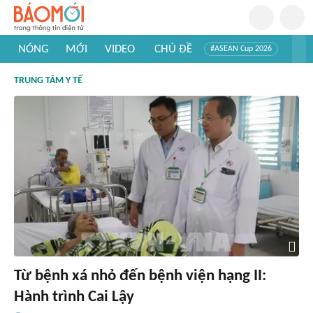
NÓNG
MỚI
VIDEO
CHỦ ĐỀ
#ASEAN Cup 2026
#Trí tuệ nhân tạo
#Mỹ - Iran
#Khám phá Việt Nam
TRUNG TÂM Y TẾ
#Khám phá thế giới
Từ bệnh xá nhỏ đến bệnh viện hạng II:
Hành trình Cai Lậy