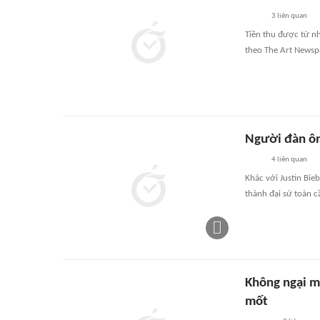
3
liên quan
Tiền thu được từ n
theo The Art Newsp
Người đàn ông
4
liên quan
Khác với Justin Bi
thành đại sứ toàn c
Không ngại mặ
mốt