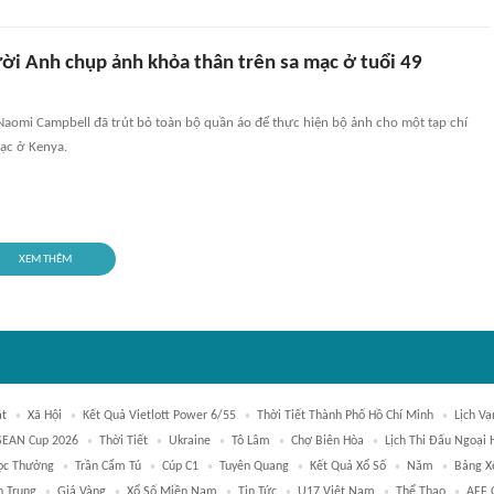
ời Anh chụp ảnh khỏa thân trên sa mạc ở tuổi 49
Naomi Campbell đã trút bỏ toàn bộ quần áo để thực hiện bộ ảnh cho một tạp chí
mạc ở Kenya.
XEM THÊM
ật
Xã Hội
Kết Quả Vietlott Power 6/55
Thời Tiết Thành Phố Hồ Chí Minh
Lịch Vạ
SEAN Cup 2026
Thời Tiết
Ukraine
Tô Lâm
Chợ Biên Hòa
Lịch Thi Đấu Ngoại
ọc Thưởng
Trần Cẩm Tú
Cúp C1
Tuyên Quang
Kết Quả Xổ Số
Năm
Bảng X
n Trung
Giá Vàng
Xổ Số Miền Nam
Tin Tức
U17 Việt Nam
Thể Thao
AFF 