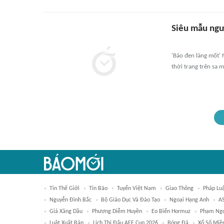
Siêu mẫu ngư
'Báo đen làng mốt' 
thời trang trên sa 
Tin Thế Giới
Tin Bão
Tuyển Việt Nam
Giao Thông
Pháp Lu
Nguyễn Đình Bắc
Bộ Giáo Dục Và Đào Tạo
Ngoại Hạng Anh
A
Giá Xăng Dầu
Phương Diễm Huyền
Eo Biển Hormuz
Phạm Ng
Luật Xuất Bản
Lịch Thi Đấu AFF Cup 2026
Bóng Đá
Xổ Số Miề