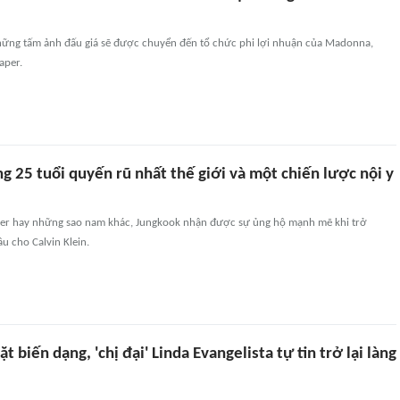
hững tấm ảnh đấu giá sẽ được chuyển đến tổ chức phi lợi nhuận của Madonna,
aper.
 25 tuổi quyến rũ nhất thế giới và một chiến lược nội y
eber hay những sao nam khác, Jungkook nhận được sự ủng hộ mạnh mẽ khi trở
ầu cho Calvin Klein.
t biến dạng, 'chị đại' Linda Evangelista tự tin trở lại làng