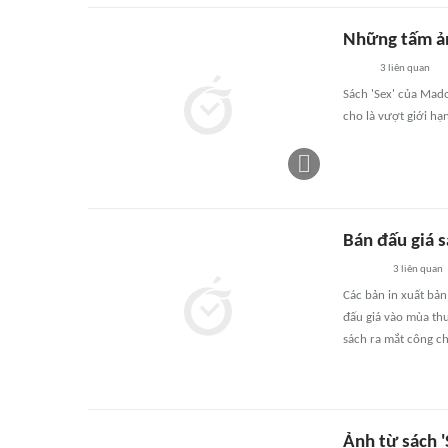
Những tấm ản
3
liên quan
Sách 'Sex' của Mado
cho là vượt giới h
Bán đấu giá s
3
liên quan
Các bản in xuất bả
đấu giá vào mùa th
sách ra mắt công c
Ảnh từ sách 