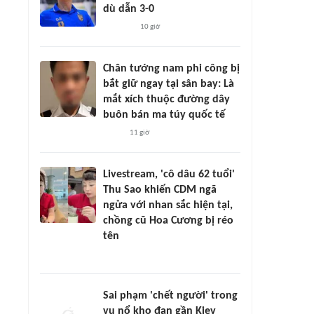
dù dẫn 3-0
10 giờ
Chân tướng nam phi công bị
bắt giữ ngay tại sân bay: Là
mắt xích thuộc đường dây
buôn bán ma túy quốc tế
11 giờ
Livestream, 'cô dâu 62 tuổi'
Thu Sao khiến CDM ngã
ngửa với nhan sắc hiện tại,
chồng cũ Hoa Cương bị réo
tên
Sai phạm 'chết người' trong
vụ nổ kho đạn gần Kiev