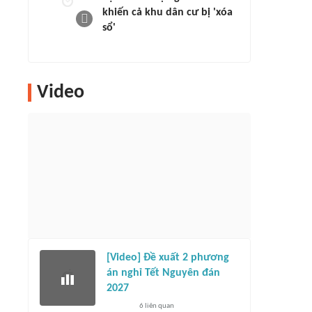
khiến cả khu dân cư bị 'xóa
sổ'
Video
[Video] Đề xuất 2 phương
án nghỉ Tết Nguyên đán
2027
6
liên quan