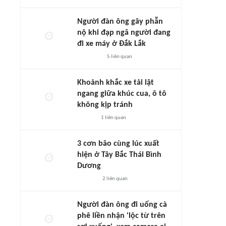
Người đàn ông gây phẫn
nộ khi đạp ngã người đang
đi xe máy ở Đắk Lắk
5
liên quan
Khoảnh khắc xe tải lật
ngang giữa khúc cua, ô tô
không kịp tránh
1
liên quan
3 cơn bão cùng lúc xuất
hiện ở Tây Bắc Thái Bình
Dương
2
liên quan
Người đàn ông đi uống cà
phê liền nhận 'lộc từ trên