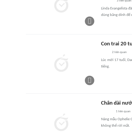
3
liên quan
Linda Evangelista đ
dùng băng dính để 
Con trai 20 t
2
liên quan
Lúc mới 17 tuổi, D
tiếng.
Chân dài nướ
1
liên quan
Nàng mẫu Ophelie G
không thể rời mắt.