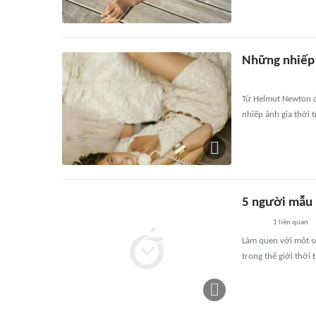
Những nhiếp ả
Từ Helmut Newton đế
nhiếp ảnh gia thời 
5 người mẫu n
1
liên quan
Làm quen với một s
trong thế giới thời 