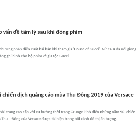
p vấn đề tâm lý sau khi đóng phim
hương pháp diễn xuất bài bản khi tham gia 'House of Gucci'. Nữ ca sĩ đã nói giọng
háng ghi hình cho bộ phim về gia tộc Gucci.
 chiến dịch quảng cáo mùa Thu Đông 2019 của Versace
thời trang cao cấp với xu hướng thời trang Grunge kinh điển những năm 90, chiến
Thu – Đông của Versace được tái hiện trong bối cảnh đô thị ấn tượng.