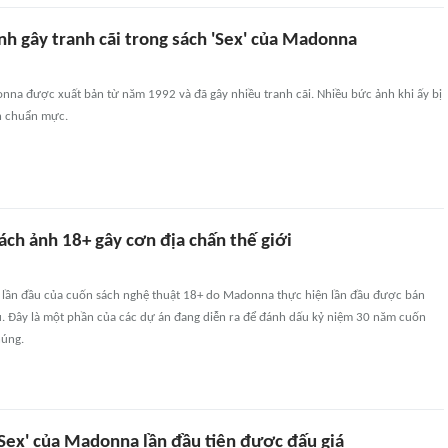
h gây tranh cãi trong sách 'Sex' của Madonna
nna được xuất bản từ năm 1992 và đã gây nhiều tranh cãi. Nhiều bức ảnh khi ấy bị
ạn chuẩn mực.
ách ảnh 18+ gây cơn địa chấn thế giới
n lần đầu của cuốn sách nghệ thuật 18+ do Madonna thực hiện lần đầu được bán
u. Đây là một phần của các dự án đang diễn ra để đánh dấu kỷ niệm 30 năm cuốn
húng.
'Sex' của Madonna lần đầu tiên được đấu giá