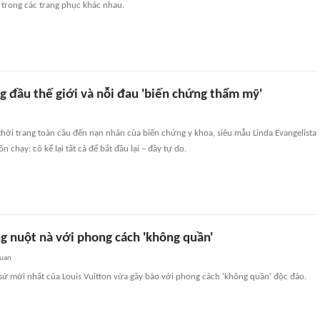
 trong các trang phục khác nhau.
g đầu thế giới và nỗi đau 'biến chứng thẩm mỹ'
hời trang toàn cầu đến nạn nhân của biến chứng y khoa, siêu mẫu Linda Evangelista
 chạy: cô kể lại tất cả để bắt đầu lại – đầy tự do.
g nuột nà với phong cách 'không quần'
quan
i sứ mới nhất của Louis Vuitton vừa gây bão với phong cách 'không quần' độc đáo.