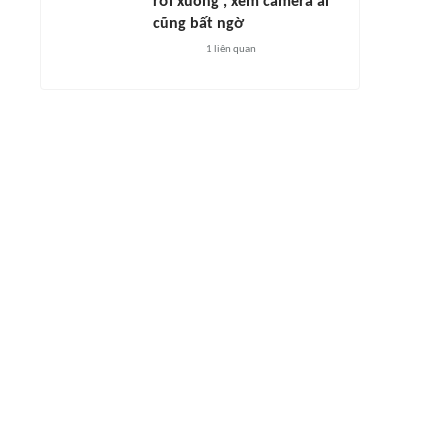
rơi xuống', xem camera ai
cũng bất ngờ
1
liên quan