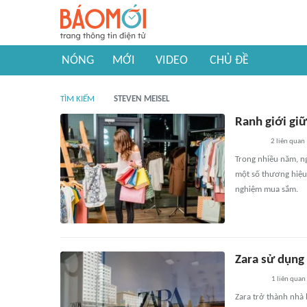
NÓNG
MỚI
VIDEO
CHỦ ĐỀ
TÌM KIẾM
STEVEN MEISEL
Ranh giới giữ
2
liên quan
Trong nhiều năm, ng
một số thương hiệu 
nghiệm mua sắm.
Zara sử dụng 
1
liên quan
Zara trở thành nhà 