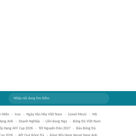
n Niên
Iran
Ngày Văn Hóa Việt Nam
Lionel Messi
Mỹ
 Hạng Anh
Doanh Nghiệp
Liên Bang Nga
Bóng Đá Việt Nam
ếp Hạng AFF Cup 2026
Tết Nguyên Đán 2027
Báo Bóng Đá
Cup 2026
Kết Quả Bóng Đá
Bảng Xếp Hạng Ngoại Hạng Anh