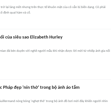
ã trở lại làng mốt nhưng trên thực tế khuôn mặt của cô vẫn bị biến dạng. Cô phải
cố định quai hàm và cổ.
uổi của siêu sao Elizabeth Hurley
amian đã bén duyên với nghề người mẫu khi nhận được lời mời từ nhiếp ảnh gia nổi
c Pháp đẹp 'nín thở' trong bộ ảnh áo tắm
uillermand nóng bỏng 'nghẹt thở' trong bộ ảnh đồ bơi mới đây khiến người nhìn