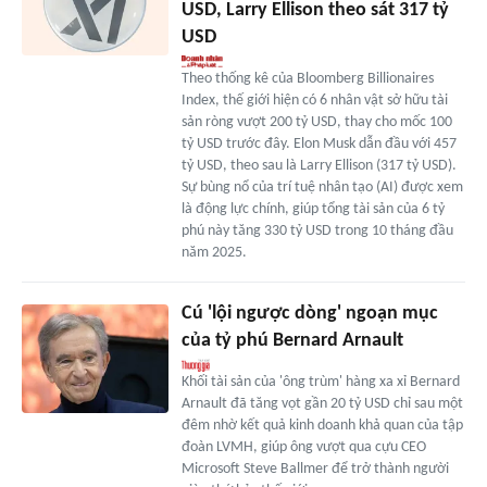
USD, Larry Ellison theo sát 317 tỷ
USD
Theo thống kê của Bloomberg Billionaires
Index, thế giới hiện có 6 nhân vật sở hữu tài
sản ròng vượt 200 tỷ USD, thay cho mốc 100
tỷ USD trước đây. Elon Musk dẫn đầu với 457
tỷ USD, theo sau là Larry Ellison (317 tỷ USD).
Sự bùng nổ của trí tuệ nhân tạo (AI) được xem
là động lực chính, giúp tổng tài sản của 6 tỷ
phú này tăng 330 tỷ USD trong 10 tháng đầu
năm 2025.
Cú 'lội ngược dòng' ngoạn mục
của tỷ phú Bernard Arnault
Khối tài sản của 'ông trùm' hàng xa xỉ Bernard
Arnault đã tăng vọt gần 20 tỷ USD chỉ sau một
đêm nhờ kết quả kinh doanh khả quan của tập
đoàn LVMH, giúp ông vượt qua cựu CEO
Microsoft Steve Ballmer để trở thành người