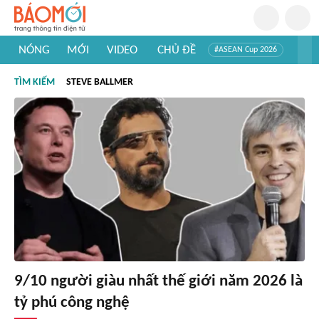
NÓNG
MỚI
VIDEO
CHỦ ĐỀ
#ASEAN Cup 2026
#Trí tuệ nhân tạo
#Mỹ - Iran
#Khám phá Việt Nam
TÌM KIẾM
STEVE BALLMER
#Khám phá thế giới
9/10 người giàu nhất thế giới năm 2026 là
tỷ phú công nghệ