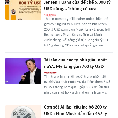
Jensen Huang của đế chế 5.000 tỷ
USD cũng... 'không có cửa'
Theo Bloomberg Billionaires Index, hiện thế
giới có 6 người sở hữu tài sản cá nhân trên
200 tỷ USD gồm Elon Musk, Larry Ellison, Jeff
Bezos, Larry Page, Sergey Brin và Mark
Zuckerberg, với tổng giá trị 1,7 nghìn tỷ USD –
tương đương GDP của một quốc gia lớn.
Tài sản của các tỷ phú giàu nhất
nước Mỹ tăng gần 700 tỷ USD
Tính trung bình, mỗi người trong nhóm 10
người giàu nhất nước Mỹ đã kiếm thêm 69,8
tỷ USD trong năm qua - gấp 833.631 lần thu
nhập của một hộ gia đình điển hình tại Mỹ.
Cơn sốt AI lập 'câu lạc bộ 200 tỷ
USD': Elon Musk dẫn đầu 457 tỷ