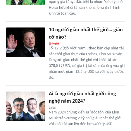
ngừng gia tăng, đặc biệt là nhóm 'siêu tỷ phú'.
Họ sở hữu khối tài sản khổng lồ và định hình
kinh tế toàn cầu.
10 người giàu nhất thế giới… giàu
cỡ nào?
Tối 12-2 (giờ Việt Nam), theo bản cập nhật tài
sản thời gian thực của Forbes, Elon Musk vẫn
là người giàu nhất thế giới với khối tài sản
378,8 tỷ USD, dù giá trị tài sản của ông vừa ghi
nhận mức giảm 12,5 tỷ USD so với ngày trước
đó.
Ai là người giàu nhất giới công
nghệ năm 2024?
Năm 2024 chứng kiến sự 'độc tôn' của Elon
Musk trên cương vị tỷ phú giàu nhất thế giới
với khối tài sản lên đến hơn 400 tỷ USD.