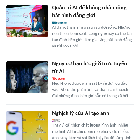
Quản trị AI để không nhân rộng
bất bình đẳng giới
AI đang thâm nhập sâu vào đời sống. Nhưng
nếu thiếu kiểm soát, công nghệ này có thể tái
tạo định kiến giới, làm gia tăng bất bình đẳng
và rủi ro xã hội.
Nguy cơ bạo lực giới trực tuyến
từ AI
Nếu không được giám sát kỹ về dữ liệu đầu
vào, AI có thể phản ánh và thậm chí khuếch
đại những định kiến giới sẵn có trong xã hội.
Nghịch lý của AI tạo ảnh
Thay vì cải thiện chất lượng hình ảnh, nhiều
mô hình AI lại chủ động mô phỏng độ nhiễu,
ánh sáng kém và sai lệch thị giác để tăng tính