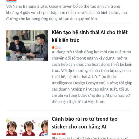
Với Nano Banana 2 Lite, Google tuyên bố có thể tạo ảnh chỉ trong
khoảng 4 giây với chi phí thấp hơn nhiều so với các mô hình trước, mở
đường cho làn sóng ứng dụng AI tạo ảnh quy mô lớn.
Kiến tạo hệ sinh thái AI cho thiết
kế kiến trúc
AI đang trở thành động lực mới của quá trình
chuyển đổi số trong ngành xây dựng, mở ra
cách tiếp cận khác cho hoạt động thiết kế kiến
trúc. Với định hướng số hóa toàn bộ quy trình
thiết kế, hệ sinh thái A.I.D.E (Artificial
Intelligence Design Ecosystem) hướng tới giúp
các doanh nghiệp nâng cao năng suất, tối ưu
chi phí và từng bước ứng dụng AI phù hợp với
điều kiện thực tế tại Việt Nam.
Cảnh báo rủi ro từ trend tạo
sticker cho con bằng AI
Phụ huynh tại Hà Tĩnh cần thận trọng khi sử