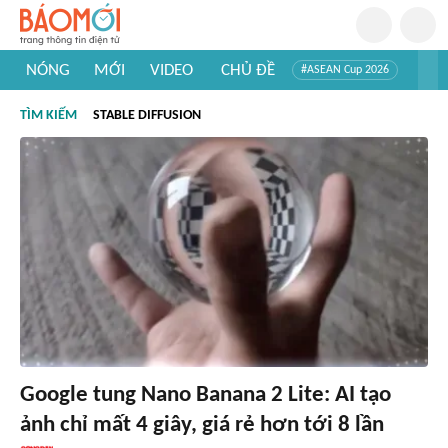
NÓNG
MỚI
VIDEO
CHỦ ĐỀ
#ASEAN Cup 2026
#Trí tuệ nhân tạo
#Mỹ - Iran
#Khám phá Việt Nam
TÌM KIẾM
STABLE DIFFUSION
#Khám phá thế giới
Google tung Nano Banana 2 Lite: AI tạo
ảnh chỉ mất 4 giây, giá rẻ hơn tới 8 lần