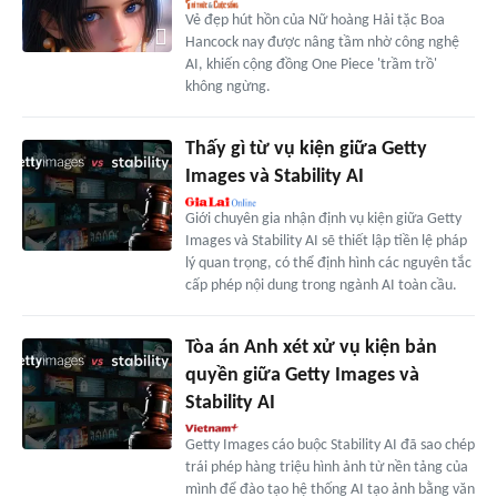
Vẻ đẹp hút hồn của Nữ hoàng Hải tặc Boa
Hancock nay được nâng tầm nhờ công nghệ
AI, khiến cộng đồng One Piece 'trầm trồ'
không ngừng.
Thấy gì từ vụ kiện giữa Getty
Images và Stability AI
Giới chuyên gia nhận định vụ kiện giữa Getty
Images và Stability AI sẽ thiết lập tiền lệ pháp
lý quan trọng, có thể định hình các nguyên tắc
cấp phép nội dung trong ngành AI toàn cầu.
Tòa án Anh xét xử vụ kiện bản
quyền giữa Getty Images và
Stability AI
Getty Images cáo buộc Stability AI đã sao chép
trái phép hàng triệu hình ảnh từ nền tảng của
mình để đào tạo hệ thống AI tạo ảnh bằng văn