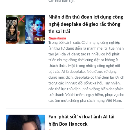
văn hóa dân tộc.
Nhận diện thủ đoạn lợi dụng công
nghệ deepfake để gieo rắc thông
tin sai trái
Trong bối cảnh cuộc Cách mạng công nghiệp
lần thứ tư đang diễn ra mạnh mẽ, trí tuệ nhân
tạo (AI) đã và đang tạo ra nhiều cơ hội phát
triển nhưng đồng thời cũng đặt ra không ít
thách thức. Một trong những công nghệ nổi
bật của AI là deepfake. Nếu được sử dụng
đúng mục đích, deepfake có thể đem lại lợi ích
trong các lĩnh vực đồi sống xã hội. Tuy nhiên,
các thế lực thù địch, phản động biến deepfake
trở thành 'vũ khí mềm' nguy hiểm, phục vụ cho
các âm mưu chống phá cách mạng Việt Nam.
Fan 'phát sốt' vì loạt ảnh AI tái
hiện Boa Hancock