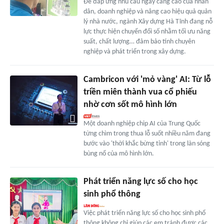
Để đáp ứng nhu cầu ngày càng cao của nhân
dân, doanh nghiệp và nâng cao hiệu quả quản
lý nhà nước, ngành Xây dựng Hà Tĩnh đang nỗ
lực thực hiện chuyển đổi số nhằm tối ưu năng
suất, chất lượng… đảm bảo tính chuyên
nghiệp và phát triển trong xây dựng.
Cambricon với 'mỏ vàng' AI: Từ lỗ
triền miên thành vua cổ phiếu
nhờ cơn sốt mô hình lớn
Một doanh nghiệp chip AI của Trung Quốc
từng chìm trong thua lỗ suốt nhiều năm đang
bước vào 'thời khắc bừng tỉnh' trong làn sóng
bùng nổ của mô hình lớn.
Phát triển năng lực số cho học
sinh phổ thông
Việc phát triển năng lực số cho học sinh phổ
thông không chỉ giúp các em tránh được các