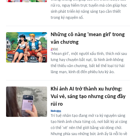
rủi ro, nguy hiểm trực tuyến mà còn giúp học
sinh phát triển kỹ năng sáng tạo cần thiết
trong kỷ nguyên số.
Những cô nàng 'mean girl' trong
văn chương
'Mean girl', một người xấu tính, thích nói sau
lưng hay chuyên bắt nạt, là hình ảnh không
thể thiếu văn chương, bất kể thể loại từ hài
lãng mạn, kinh dị đến phiêu lưu kỳ ảo.
Khi ảnh AI trở thành xu hướng:
Vui vẻ, sáng tạo nhưng cũng đầy
rủi ro
Trí tuệ nhân tạo đang mở ra kỷ nguyên sáng
tạo hình ảnh chưa từng có, nơi bất kỳ ai cũng
có thể 'vẽ' nên thế giới bằng vài dòng chữ.
Nhưng phía sau những bức ảnh ấy là nỗi lo về