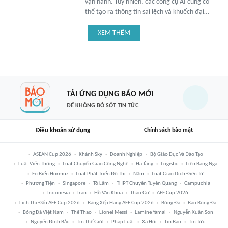
vận hành. Tuy nhiên, các công cụ AI cũng có
thể tạo ra thông tin sai lệch và khuếch đại…
XEM THÊM
TẢI ỨNG DỤNG BÁO MỚI
ĐỂ KHÔNG BỎ SÓT TIN TỨC
Điều khoản sử dụng
Chính sách bảo mật
ASEAN Cup 2026
Khánh Sky
Doanh Nghiệp
Bộ Giáo Dục Và Đào Tạo
Luật Viễn Thông
Luật Chuyển Giao Công Nghệ
Hạ Tầng
Logistic
Liên Bang Nga
Eo Biển Hormuz
Luật Phát Triển Đô Thị
Năm
Luật Giao Dịch Điện Tử
Phương Tiện
Singapore
Tô Lâm
THPT Chuyên Tuyên Quang
Campuchia
Indonesia
Iran
Hồ Văn Khoa
Tháo Gỡ
AFF Cup 2026
Lịch Thi Đấu AFF Cup 2026
Bảng Xếp Hạng AFF Cup 2026
Bóng Đá
Báo Bóng Đá
Bóng Đá Việt Nam
Thể Thao
Lionel Messi
Lamine Yamal
Nguyễn Xuân Son
Nguyễn Đình Bắc
Tin Thế Giới
Pháp Luật
Xã Hội
Tin Bão
Tin Tức