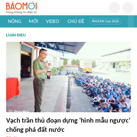
NÓNG
MỚI
VIDEO
CHỦ ĐỀ
#ASEAN Cup 2026
#Trí tuệ nhân tạo
#Mỹ - Iran
#Khám phá Việt Nam
LUẬN ĐIỆU
#Khám phá thế giới
Vạch trần thủ đoạn dựng 'hình mẫu ngược'
chống phá đất nước