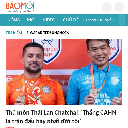
NÓNG
MỚI
VIDEO
CHỦ ĐỀ
#ASEAN Cup 2026
#Tuyển sinh đại học 2026
#Trí tuệ nhân tạo
#Mỹ - Iran
TÌM KIẾM
SIWARAK TEDSUNGNOEN
#Khám phá Việt Nam
#Khám phá thế giới
Thủ môn Thái Lan Chatchai: 'Thắng CAHN
là trận đấu hay nhất đời tôi'