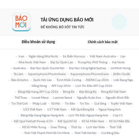
TẢI ỨNG DỤNG BÁO MỚI
ĐỂ KHÔNG BỎ SÓT TIN TỨC
Điều khoản sử dụng
Chính sách bảo mật
Iran
Ngân Hàng Nhà Nước
Eo Biển Hormuz
Việt Nam-Australia
Lào
Nhà Nước Việt Nam
Đại Sứ Quán Lào
Trung Học Phổ Thông
Hai Nước
Australia
Đại Học Quốc Gia Hà Nội
Đại Học Công Nghệ Sydney
Lê Minh Hưng
Tô Lâm
Saysomphone Phomvihane
Xaysomphone Phomvihane
Điểm Chuẩn
Bão Dolphin
Quốc Hội Lào
Trịnh Khắc Cường
ASEAN Cup 2026
Liên Bang Nga
Nắng Nóng
AFF Cup 2026
Lịch Thi Đấu AFF Cup 2026
Bảng Xếp Hạng AFF Cup 2026
Bóng Đá
Báo Bóng Đá
Bóng Đá Việt Nam
Thể Thao
Lionel Messi
Lamine Yamal
Nguyễn Xuân Son
Nguyễn Đình Bắc
Tin Thế Giới
Pháp Luật
Xã Hội
Tin Bão
Tin Tức
Giá Vàng
Tuyển Việt Nam
U23 Việt Nam
U17 Việt Nam
Kết Quả Bóng Đá
Ngoại Hạng Anh
Bảng Xếp Hạng Ngoại Hạng Anh
Lịch Thi Đấu Ngoại Hạng Anh
Cúp C1
Kết Quả Vietlott Power 6/55
Kết Quả Xổ Số
Xổ Số Miền Nam
Xổ Số Miền Bắc
Xổ Số Miền Trung
Giao Thông
Thời Sự
Lịch Vạn Niên
Thời Tiết
Thời Tiết Thành Phố Hồ Chí Minh
Thời Tiết Hà Nội
Giá Xăng Dầu