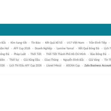
h Bắc
Kim Sang-Sik
Tin Bão
Kết Quả Xổ Số
U17 Việt Nam
Trần Đình Tiệp
Văn Hợi
AFF Cup 2026
Doanh Nghiệp
Lamine Yamal
Kết Quả Bóng Đá
Lịch 
Bóng Đá
Pháp Luật
Thời Tiết
Thời Tiết Thành Phố Hồ Chí Minh
Báo Bóng Đá
Niên
Thời Sự
Giá Xăng Dầu
Giao Thông
Nguyễn Đình Bắc
Giá Vàng
Tin T
2026
Lịch Thi Đấu AFF Cup 2026
Lionel Messi
ASEAN Cup
Zalo Business Accoun