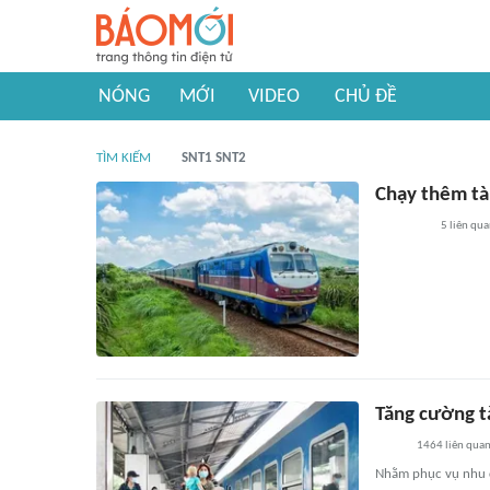
NÓNG
MỚI
VIDEO
CHỦ ĐỀ
TÌM KIẾM
SNT1 SNT2
Chạy thêm tà
5
liên qu
Tăng cường t
1464
liên qua
Nhằm phục vụ nhu cầ