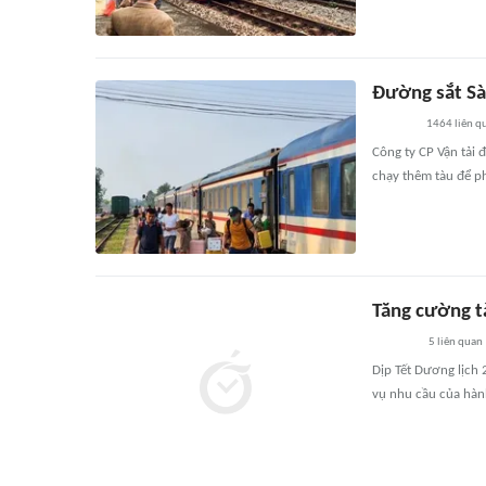
Đường sắt Sà
1464
liên q
Công ty CP Vận tải 
chạy thêm tàu để p
Tăng cường t
5
liên quan
Dịp Tết Dương lịch
vụ nhu cầu của hàn