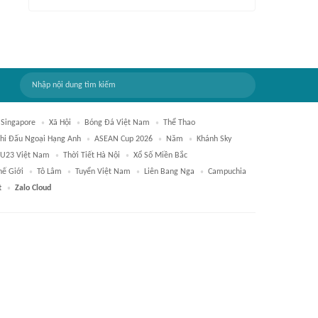
Singapore
Xã Hội
Bóng Đá Việt Nam
Thể Thao
Thi Đấu Ngoại Hạng Anh
ASEAN Cup 2026
Năm
Khánh Sky
U23 Việt Nam
Thời Tiết Hà Nội
Xổ Số Miền Bắc
hế Giới
Tô Lâm
Tuyển Việt Nam
Liên Bang Nga
Campuchia
t
Zalo Cloud