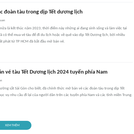
c đoàn tàu trong dịp Tết dương lịch
quan
nữa là kết thúc năm 2023, thời điểm này những ai đang sinh sống và làm việc tại
 có thể mua vé tàu để đi du lịch hoặc về quê vào dịp Tết Dương lịch, bởi nhiều
ất phát từ TP HCM đã bắt đầu mở bán vé.
án vé tàu Tết Dương lịch 2024 tuyến phía Nam
an
đường sắt Sài Gòn cho biết, đã chính thức mở bán vé các đoàn tàu trong dịp Tết
c vụ nhu cầu đi lại của người dân trên các tuyến phía Nam và các tỉnh miền Trung.
XEM THÊM