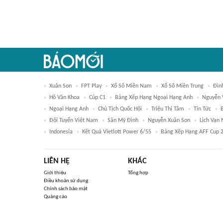
Xuân Son
FPT Play
Xổ Số Miền Nam
Xổ Số Miền Trung
Đìn
Hồ Văn Khoa
Cúp C1
Bảng Xếp Hạng Ngoại Hạng Anh
Nguyễn 
Ngoại Hạng Anh
Chủ Tịch Quốc Hội
Triệu Thị Tâm
Tin Tức
Đội Tuyển Việt Nam
Sân Mỹ Đình
Nguyễn Xuân Son
Lịch Vạn 
Indonesia
Kết Quả Vietlott Power 6/55
Bảng Xếp Hạng AFF Cup 
LIÊN HỆ
KHÁC
Giới thiệu
Tổng hợp
Điều khoản sử dụng
Chính sách bảo mật
Quảng cáo