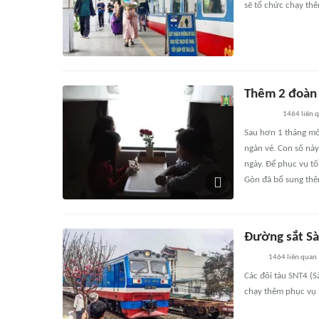
sẽ tổ chức chạy thê
Thêm 2 đoàn 
1464
liên 
Sau hơn 1 tháng mở
ngàn vé. Con số này
ngày. Để phục vụ tối
Gòn đã bổ sung thê
Đường sắt Sà
1464
liên quan
Các đôi tàu SNT4 (S
chạy thêm phục vụ 