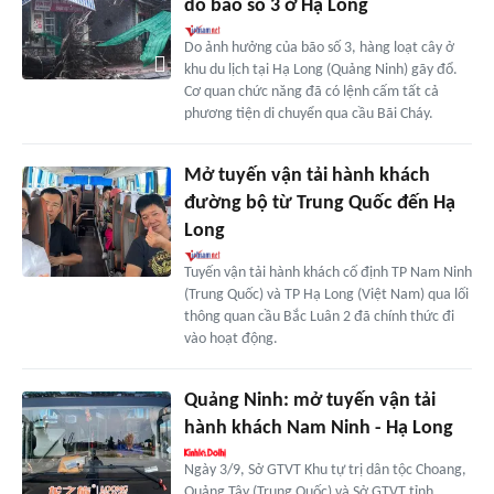
do bão số 3 ở Hạ Long
Do ảnh hưởng của bão số 3, hàng loạt cây ở
khu du lịch tại Hạ Long (Quảng Ninh) gãy đổ.
Cơ quan chức năng đã có lệnh cấm tất cả
phương tiện di chuyển qua cầu Bãi Cháy.
Mở tuyến vận tải hành khách
đường bộ từ Trung Quốc đến Hạ
Long
Tuyến vận tải hành khách cố định TP Nam Ninh
(Trung Quốc) và TP Hạ Long (Việt Nam) qua lối
thông quan cầu Bắc Luân 2 đã chính thức đi
vào hoạt động.
Quảng Ninh: mở tuyến vận tải
hành khách Nam Ninh - Hạ Long
Ngày 3/9, Sở GTVT Khu tự trị dân tộc Choang,
Quảng Tây (Trung Quốc) và Sở GTVT tỉnh