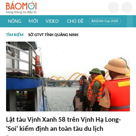
NÓNG
MỚI
VIDEO
CHỦ ĐỀ
#ASEAN Cup 2026
#Trí tuệ nhân tạo
#Mỹ - Iran
#Khám phá Việt Nam
TÌM KIẾM
SỞ GTVT TỈNH QUẢNG NINH
#Khám phá thế giới
Lật tàu Vịnh Xanh 58 trên Vịnh Hạ Long-
'Soi' kiểm định an toàn tàu du lịch