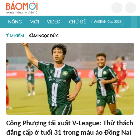
NÓNG
MỚI
VIDEO
CHỦ ĐỀ
#ASEAN Cup 2026
#Trí tuệ nhân tạo
#Mỹ - Iran
#Khám phá Việt Nam
TÌM KIẾM
SẦM NGỌC ĐỨC
#Khám phá thế giới
Công Phượng tái xuất V-League: Thử thách
đẳng cấp ở tuổi 31 trong màu áo Đồng Nai