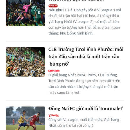
Nếu như H. Hà Tĩnh gây sốt ở V.League 1 với
chuỗi 13 trận bất bại (10 hòa, 3 thắng) thi ở
giải hạng Nhất (V.League 2), có một cái tên
còn gây ấn tượng hơn thế, bằng 8 trận toàn
thắng: Phù Đổng Ninh Bình.
CLB Trường Tươi Bình Phước: mỗi
trận đấu sân nhà là một trận cầu
'bùng nổ'
Ở giải hạng Nhất 2024 - 2025, CLB Trường
Tươi Bình Phước đang tạo nên 'cơn sốt' trên
sân cỏ tỉnh nhà khi lượng khán giả mỗi trận
ngày càng tăng vọt.
Đồng Nai FC giờ mới là 'tourmalet'
Cùng với V.League, cuối tuần này, Giải hạng
Nhất cũng trở lại với vòng 6.