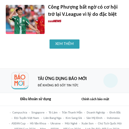
Công Phượng bất ngờ có cơ hội
trở lại V.League vì lý do đặc biệt
XEM THÊM
TẢI ỨNG DỤNG BÁO MỚI
ĐỂ KHÔNG BỎ SÓT TIN TỨC
Điều khoản sử dụng
Chính sách bảo mật
Campuchia
Singapore
Tô Lâm
Trần Thanh Mẫn
Doanh Nghiệp
Đình Bắc
Đội Tuyển Việt Nam
Liên Bang Nga
Kim Sang-Sik
Sân Mỹ Đình
Indonesia
ASEAN Cup
Hồ Văn Khoa
Ukraine
Mũi Nghê
Xuân Son
Chủ Tịch Quốc Hội