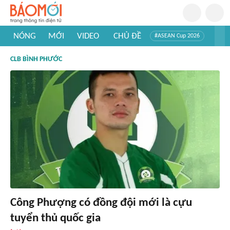
NÓNG
MỚI
VIDEO
CHỦ ĐỀ
#ASEAN Cup 2026
#Trí tuệ nhân tạo
#Mỹ - Iran
#Khám phá Việt Nam
CLB BÌNH PHƯỚC
#Khám phá thế giới
Công Phượng có đồng đội mới là cựu
tuyển thủ quốc gia