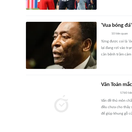
'Vua bóng đá'
10
liên quan
Từng được coi là 'ô
lại đang rơi vào tr
căn bệnh trầm cảm 
Văn Toản mắc 
5760
liê
Vấn đề thủ môn chắc
đều chưa cho thấy s
để giúp khung gỗ c