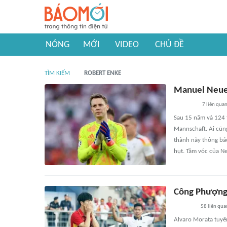
NÓNG
MỚI
VIDEO
CHỦ ĐỀ
TÌM KIẾM
ROBERT ENKE
Manuel Neuer
7
liên qua
Sau 15 năm và 124 t
Mannschaft. Ai cũn
thành này thông bá
hụt. Tầm vóc của Ne
Công Phượng,
58
liên qua
Alvaro Morata tuyên