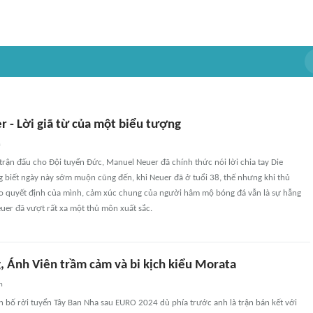
 - Lời giã từ của một biểu tượng
n
rận đấu cho Đội tuyển Đức, Manuel Neuer đã chính thức nói lời chia tay Die
g biết ngày này sớm muộn cũng đến, khi Neuer đã ở tuổi 38, thế nhưng khi thủ
o quyết định của mình, cảm xúc chung của người hâm mộ bóng đá vẫn là sự hẫng
uer đã vượt rất xa một thủ môn xuất sắc.
 Ánh Viên trầm cảm và bi kịch kiểu Morata
n
 bố rời tuyển Tây Ban Nha sau EURO 2024 dù phía trước anh là trận bán kết với