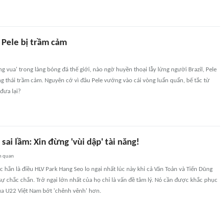
 Pele bị trầm cảm
ng vua' trong làng bóng đá thế giới, nào ngờ huyền thoại lẫy lừng người Brazil, Pele
ạng thái trầm cảm. Nguyên cớ vì đâu Pele vướng vào cái vòng luẩn quẩn, bế tắc từ
đưa lại?
sai lầm: Xin đừng 'vùi dập' tài năng!
n quan
 hẳn là điều HLV Park Hang Seo lo ngại nhất lúc này khi cả Văn Toản và Tiến Dũng
ự chắc chắn. Trở ngại lớn nhất của họ chỉ là vấn đề tâm lý. Nó cần được khắc phục
ủa U22 Việt Nam bớt 'chênh vênh' hơn.