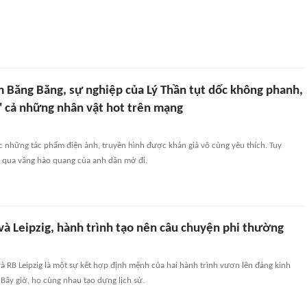
m Băng Băng, sự nghiệp của Lý Thần tụt dốc không phanh,
i' cả những nhân vật hot trên mạng
ục những tác phẩm điện ảnh, truyền hình được khán giả vô cùng yêu thích. Tuy
ôi qua vầng hào quang của anh dần mờ đi.
à Leipzig, hành trình tạo nên câu chuyện phi thường
à RB Leipzig là một sự kết hợp định mệnh của hai hành trình vươn lên đáng kinh
Bây giờ, họ cùng nhau tạo dựng lịch sử.