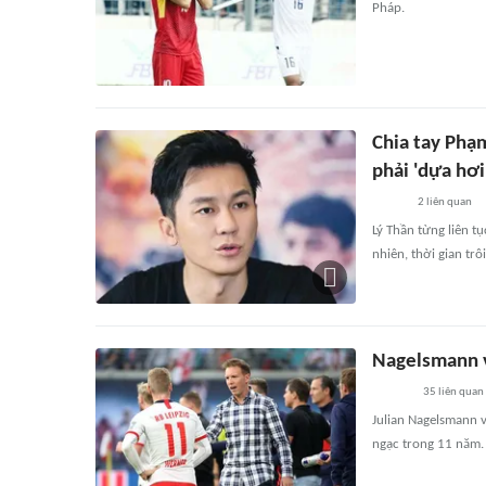
Pháp.
Chia tay Phạ
phải 'dựa hơ
2
liên quan
Lý Thần từng liên t
nhiên, thời gian tr
Nagelsmann v
35
liên quan
Julian Nagelsmann v
ngạc trong 11 năm. 