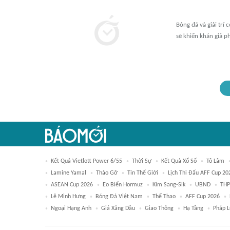
Bóng đá và giải trí 
sẽ khiến khán giả ph
Kết Quả Vietlott Power 6/55
Thời Sự
Kết Quả Xổ Số
Tô Lâm
Lamine Yamal
Tháo Gỡ
Tin Thế Giới
Lịch Thi Đấu AFF Cup 20
ASEAN Cup 2026
Eo Biển Hormuz
Kim Sang-Sik
UBND
THP
Lê Minh Hưng
Bóng Đá Việt Nam
Thể Thao
AFF Cup 2026
Ngoại Hạng Anh
Giá Xăng Dầu
Giao Thông
Hạ Tầng
Pháp L