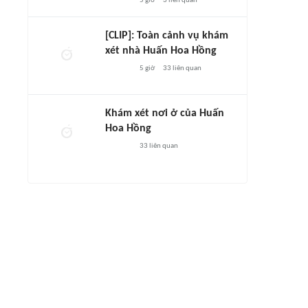
5 giờ
3
liên quan
[CLIP]: Toàn cảnh vụ khám
xét nhà Huấn Hoa Hồng
5 giờ
33
liên quan
Khám xét nơi ở của Huấn
Hoa Hồng
33
liên quan