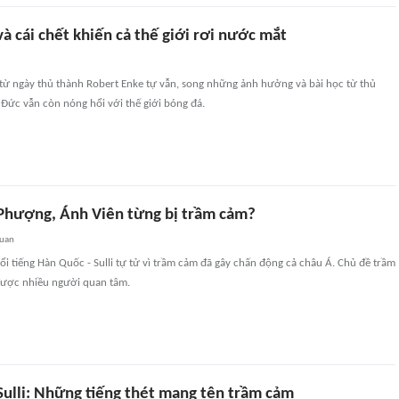
à cái chết khiến cả thế giới rơi nước mắt
 từ ngày thủ thành Robert Enke tự vẫn, song những ảnh hưởng và bài học từ thủ
Đức vẫn còn nóng hổi với thế giới bóng đá.
 Phượng, Ánh Viên từng bị trầm cảm?
quan
 nổi tiếng Hàn Quốc - Sulli tự tử vì trầm cảm đã gây chấn động cả châu Á. Chủ đề trầm
được nhiều người quan tâm.
Sulli: Những tiếng thét mang tên trầm cảm