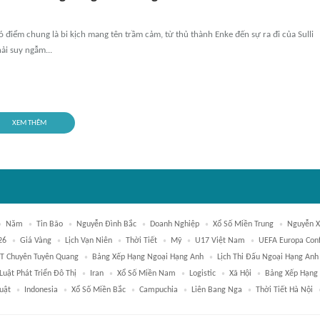
có điểm chung là bi kịch mang tên trầm cảm, từ thủ thành Enke đến sự ra đi của Sulli
ải suy ngẫm...
XEM THÊM
Năm
Tin Bão
Nguyễn Đình Bắc
Doanh Nghiệp
Xổ Số Miền Trung
Nguyễn X
26
Giá Vàng
Lịch Vạn Niên
Thời Tiết
Mỹ
U17 Việt Nam
UEFA Europa Con
T Chuyên Tuyên Quang
Bảng Xếp Hạng Ngoại Hạng Anh
Lịch Thi Đấu Ngoại Hạng Anh
Luật Phát Triển Đô Thị
Iran
Xổ Số Miền Nam
Logistic
Xã Hội
Bảng Xếp Hạng
uật
Indonesia
Xổ Số Miền Bắc
Campuchia
Liên Bang Nga
Thời Tiết Hà Nội