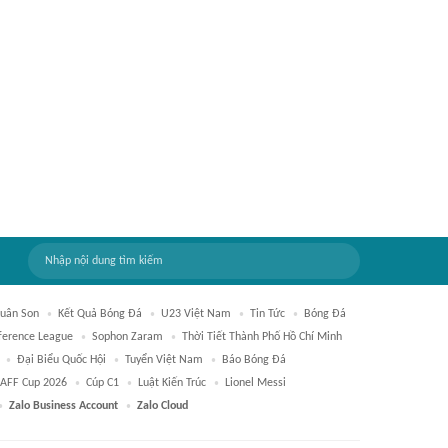
uân Son
Kết Quả Bóng Đá
U23 Việt Nam
Tin Tức
Bóng Đá
ference League
Sophon Zaram
Thời Tiết Thành Phố Hồ Chí Minh
Đại Biểu Quốc Hội
Tuyển Việt Nam
Báo Bóng Đá
 AFF Cup 2026
Cúp C1
Luật Kiến Trúc
Lionel Messi
Zalo Business Account
Zalo Cloud