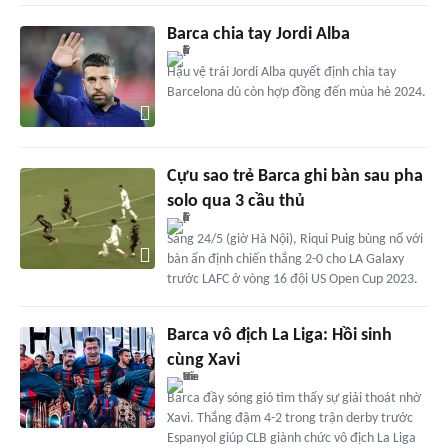
Barca chia tay Jordi Alba
Hậu vệ trái Jordi Alba quyết định chia tay
Barcelona dù còn hợp đồng đến mùa hè 2024.
Cựu sao trẻ Barca ghi bàn sau pha
solo qua 3 cầu thủ
Sáng 24/5 (giờ Hà Nội), Riqui Puig bùng nổ với
bàn ấn định chiến thắng 2-0 cho LA Galaxy
trước LAFC ở vòng 16 đội US Open Cup 2023.
Barca vô địch La Liga: Hồi sinh
cùng Xavi
Barca đầy sóng gió tìm thấy sự giải thoát nhờ
Xavi. Thắng đậm 4-2 trong trận derby trước
Espanyol giúp CLB giành chức vô địch La Liga