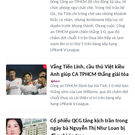
bóng Công an TPHCM đã chủ động lùi sâu, tổ
chức phòng ngự chặt chẽ. Trong thế trận bế
tắc, Hà Tĩnh chỉ trông chờ vào những khoảnh
khắc cá nhân, nhưng Atshimene tiếp tục vô
duyên trước khung thành. Chung cuộc, Công
an TPHCM giành chiến thắng 1-0, qua đó
chấm dứt chuỗi 3 trận thua liên tiếp và tạm
vươn lên vị trí thứ 5 trên bảng xếp hạng
LPBank V-League.
Vắng Tiến Linh, cầu thủ Việt kiều
Anh giúp CA TPHCM thắng giải tỏa
Công an TPHCM đánh bại Hà Tĩnh 1-0 nhờ bàn
thắng sớm của Lee Williams, qua đó chấm dứt
chuỗi thua và cải thiện vị trí trên bảng xếp
hạng LPBank V-League.
Cổ phiếu QCG tăng kịch trần trong
ngày bà Nguyễn Thị Như Loan bị