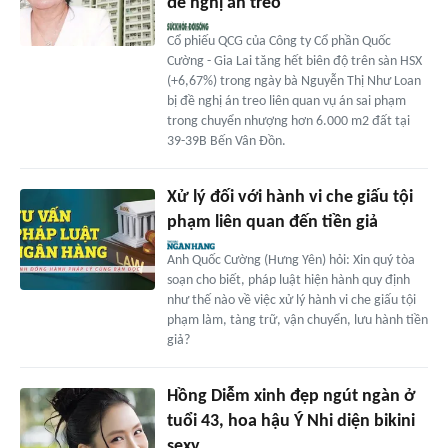
đề nghị án treo
Cổ phiếu QCG của Công ty Cổ phần Quốc
Cường - Gia Lai tăng hết biên độ trên sàn HSX
(+6,67%) trong ngày bà Nguyễn Thị Như Loan
bị đề nghị án treo liên quan vụ án sai phạm
trong chuyển nhượng hơn 6.000 m2 đất tại
39-39B Bến Vân Đồn.
Xử lý đối với hành vi che giấu tội
phạm liên quan đến tiền giả
Anh Quốc Cường (Hưng Yên) hỏi: Xin quý tòa
soạn cho biết, pháp luật hiện hành quy định
như thế nào về việc xử lý hành vi che giấu tội
phạm làm, tàng trữ, vận chuyển, lưu hành tiền
giả?
Hồng Diễm xinh đẹp ngút ngàn ở
tuổi 43, hoa hậu Ý Nhi diện bikini
sexy