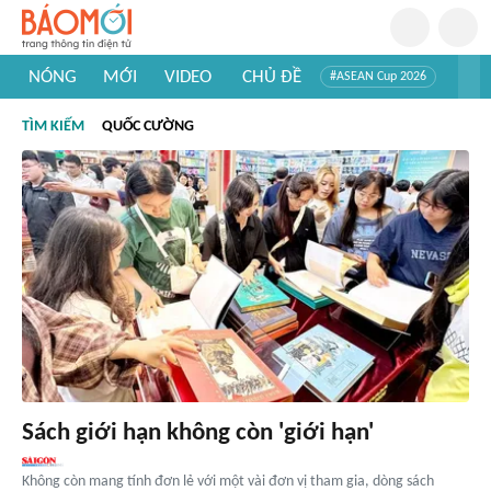
NÓNG
MỚI
VIDEO
CHỦ ĐỀ
#ASEAN Cup 2026
#Trí tuệ nhân tạo
#Mỹ - Iran
#Khám phá Việt Nam
TÌM KIẾM
QUỐC CƯỜNG
#Khám phá thế giới
Sách giới hạn không còn 'giới hạn'
Không còn mang tính đơn lẻ với một vài đơn vị tham gia, dòng sách