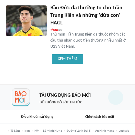
Bầu Đức đã thưởng to cho Trần
Trung Kiên và những 'đứa con'
HAGL
Thủ môn Trần Trung Kiên đã thuộc nhóm các
cầu thủ nhận được tiền thưởng nhiều nhất ở
U23 Việt Nam.
XEM THÊM
TẢI ỨNG DỤNG BÁO MỚI
ĐỂ KHÔNG BỎ SÓT TIN TỨC
Điều khoản sử dụng
Chính sách bảo mật
Tô Lâm
Iran
Mỹ
Lê Minh Hưng
Đường Vành Đai 5
An Ninh Mạng
Logistic