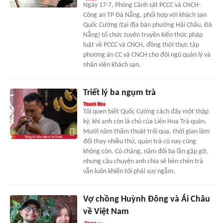
Ngày 17-7, Phòng Cảnh sát PCCC và CNCH-
Công an TP Đà Nẵng, phối hợp với khách sạn
Quốc Cường (tại địa bàn phường Hải Châu, Đà
Nẵng) tổ chức tuyên truyền kiến thức pháp
luật về PCCC và CNCH, đồng thời thực tập
phương án CC và CNCH cho đội ngũ quản lý và
nhân viên khách sạn.
Triết lý ba ngụm trà
Tôi quen biết Quốc Cường cách đây một thập
kỷ, khi anh còn là chủ của Liên Hoa Trà quán.
Mười năm thấm thoát trôi qua, thời gian làm
đổi thay nhiều thứ, quán trà cũ nay cũng
không còn. Có chăng, năm đôi ba lần gặp gỡ,
nhưng câu chuyện anh chia sẻ bên chén trà
vẫn luôn khiến tôi phải suy ngẫm.
Vợ chồng Huỳnh Đông và Ái Châu
về Việt Nam