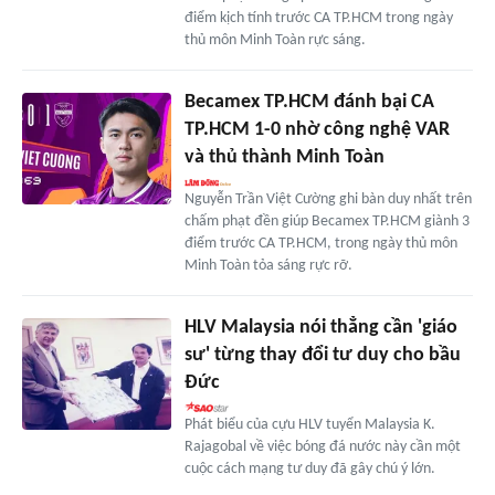
điểm kịch tính trước CA TP.HCM trong ngày
thủ môn Minh Toàn rực sáng.
Becamex TP.HCM đánh bại CA
TP.HCM 1-0 nhờ công nghệ VAR
và thủ thành Minh Toàn
Nguyễn Trần Việt Cường ghi bàn duy nhất trên
chấm phạt đền giúp Becamex TP.HCM giành 3
điểm trước CA TP.HCM, trong ngày thủ môn
Minh Toàn tỏa sáng rực rỡ.
HLV Malaysia nói thẳng cần 'giáo
sư' từng thay đổi tư duy cho bầu
Đức
Phát biểu của cựu HLV tuyển Malaysia K.
Rajagobal về việc bóng đá nước này cần một
cuộc cách mạng tư duy đã gây chú ý lớn.