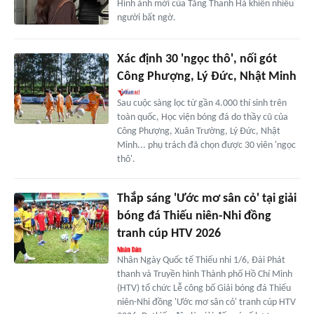
Hình ảnh mới của Tăng Thanh Hà khiến nhiều
người bất ngờ.
Xác định 30 'ngọc thô', nối gót
Công Phượng, Lý Đức, Nhật Minh
Sau cuộc sàng lọc từ gần 4.000 thí sinh trên
toàn quốc, Học viện bóng đá do thầy cũ của
Công Phượng, Xuân Trường, Lý Đức, Nhật
Minh... phụ trách đã chọn được 30 viên 'ngọc
thô'.
Thắp sáng 'Ước mơ sân cỏ' tại giải
bóng đá Thiếu niên-Nhi đồng
tranh cúp HTV 2026
Nhân Ngày Quốc tế Thiếu nhi 1/6, Đài Phát
thanh và Truyền hình Thành phố Hồ Chí Minh
(HTV) tổ chức Lễ công bố Giải bóng đá Thiếu
niên-Nhi đồng 'Ước mơ sân cỏ' tranh cúp HTV