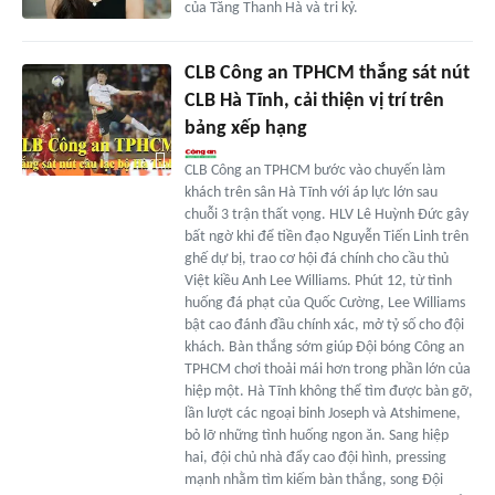
của Tăng Thanh Hà và tri kỷ.
CLB Công an TPHCM thắng sát nút
CLB Hà Tĩnh, cải thiện vị trí trên
bảng xếp hạng
CLB Công an TPHCM bước vào chuyến làm
khách trên sân Hà Tĩnh với áp lực lớn sau
chuỗi 3 trận thất vọng. HLV Lê Huỳnh Đức gây
bất ngờ khi để tiền đạo Nguyễn Tiến Linh trên
ghế dự bị, trao cơ hội đá chính cho cầu thủ
Việt kiều Anh Lee Williams. Phút 12, từ tình
huống đá phạt của Quốc Cường, Lee Williams
bật cao đánh đầu chính xác, mở tỷ số cho đội
khách. Bàn thắng sớm giúp Đội bóng Công an
TPHCM chơi thoải mái hơn trong phần lớn của
hiệp một. Hà Tĩnh không thể tìm được bàn gỡ,
lần lượt các ngoại binh Joseph và Atshimene,
bỏ lỡ những tình huống ngon ăn. Sang hiệp
hai, đội chủ nhà đẩy cao đội hình, pressing
mạnh nhằm tìm kiếm bàn thắng, song Đội