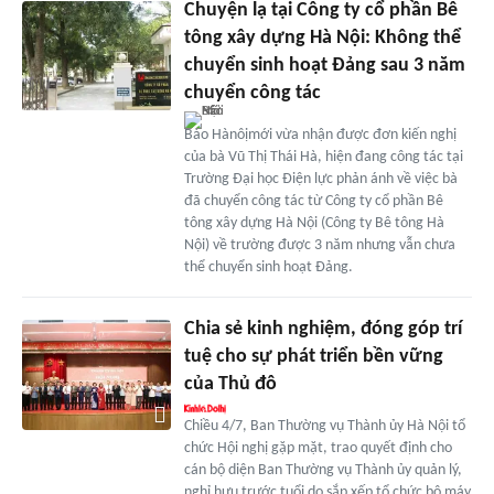
Chuyện lạ tại Công ty cổ phần Bê
tông xây dựng Hà Nội: Không thể
chuyển sinh hoạt Đảng sau 3 năm
chuyển công tác
Báo Hànôịmới vừa nhận được đơn kiến nghị
của bà Vũ Thị Thái Hà, hiện đang công tác tại
Trường Đại học Điện lực phản ánh về việc bà
đã chuyển công tác từ Công ty cổ phần Bê
tông xây dựng Hà Nội (Công ty Bê tông Hà
Nội) về trường được 3 năm nhưng vẫn chưa
thể chuyển sinh hoạt Đảng.
Chia sẻ kinh nghiệm, đóng góp trí
tuệ cho sự phát triển bền vững
của Thủ đô
Chiều 4/7, Ban Thường vụ Thành ủy Hà Nội tổ
chức Hội nghị gặp mặt, trao quyết định cho
cán bộ diện Ban Thường vụ Thành ủy quản lý,
nghỉ hưu trước tuổi do sắp xếp tổ chức bộ máy