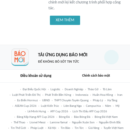
chính mới ký kết chương trình phối hợp công
tác.
XEM THÊM
TẢI ỨNG DỤNG BÁO MỚI
ĐỂ KHÔNG BỎ SÓT TIN TỨC
Điều khoản sử dụng
Chính sách bảo mật
Đại Biểu Quốc Hội
Logistic
Doanh Nghiệp
Tháo Gỡ
Tô Lâm
Luật Phát Triển Đô Thị
Phát Triển Bền Vững
Indonesia
Huấn Hoa Hồng
Iran
Eo Biển Hormuz
UBND
THPT Chuyên Tuyên Quang
Pháp Lý
Hạ Tầng
ASEAN Cup 2026
Luật Kiến Trúc
Liên Bang Nga
Campuchia
Năm
Mỹ
Lê Minh Hưng
AFF Cup 2026
Lịch Thi Đấu AFF Cup 2026
Bảng Xếp Hạng AFF Cup 2026
Bóng Đá
Báo Bóng Đá
Bóng Đá Việt Nam
Thể Thao
Lionel Messi
Lamine Yamal
Nguyễn Xuân Son
Nguyễn Đình Bắc
Tin Thế Giới
Pháp Luật
Xã Hội
Tin Bão
Tin Tức
Giá Vàng
Tuyển Việt Nam