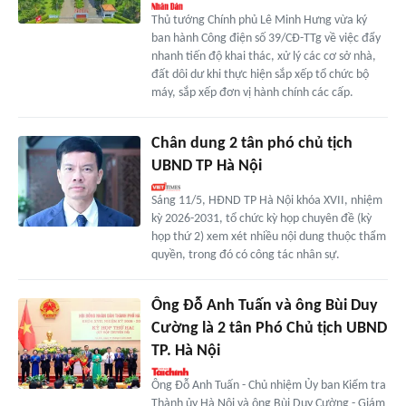
Thủ tướng Chính phủ Lê Minh Hưng vừa ký
ban hành Công điện số 39/CĐ-TTg về việc đẩy
nhanh tiến độ khai thác, xử lý các cơ sở nhà,
đất dôi dư khi thực hiện sắp xếp tổ chức bộ
máy, sắp xếp đơn vị hành chính các cấp.
Chân dung 2 tân phó chủ tịch
UBND TP Hà Nội
Sáng 11/5, HĐND TP Hà Nội khóa XVII, nhiệm
kỳ 2026-2031, tổ chức kỳ họp chuyên đề (kỳ
họp thứ 2) xem xét nhiều nội dung thuộc thẩm
quyền, trong đó có công tác nhân sự.
Ông Đỗ Anh Tuấn và ông Bùi Duy
Cường là 2 tân Phó Chủ tịch UBND
TP. Hà Nội
Ông Đỗ Anh Tuấn - Chủ nhiệm Ủy ban Kiểm tra
Thành ủy Hà Nội và ông Bùi Duy Cường - Giám