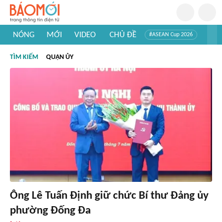
NÓNG
MỚI
VIDEO
CHỦ ĐỀ
#ASEAN Cup 2026
#Trí tuệ nhân tạo
#Mỹ - Iran
#Khám phá Việt Nam
TÌM KIẾM
QUẬN ỦY
#Khám phá thế giới
Ông Lê Tuấn Định giữ chức Bí thư Đảng ủy
phường Đống Đa