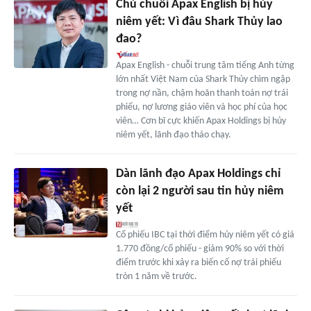
Chủ chuỗi Apax English bị hủy
niêm yết: Vì đâu Shark Thủy lao
đao?
Apax English - chuỗi trung tâm tiếng Anh từng
lớn nhất Việt Nam của Shark Thủy chìm ngập
trong nợ nần, chậm hoãn thanh toán nợ trái
phiếu, nợ lương giáo viên và học phí của học
viên… Cơn bĩ cực khiến Apax Holdings bị hủy
niêm yết, lãnh đạo tháo chạy.
Dàn lãnh đạo Apax Holdings chỉ
còn lại 2 người sau tin hủy niêm
yết
Cổ phiếu IBC tại thời điểm hủy niêm yết có giá
1.770 đồng/cổ phiếu - giảm 90% so với thời
điểm trước khi xảy ra biến cố nợ trái phiếu
tròn 1 năm về trước.