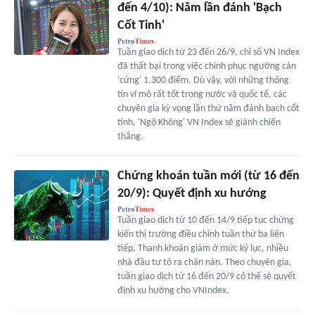
đến 4/10): Năm lần đánh 'Bạch
Cốt Tinh'
Tuần giao dịch từ 23 đến 26/9, chỉ số VN Index
đã thất bại trong việc chinh phục ngưỡng cản
'cứng' 1.300 điểm. Dù vậy, với những thông
tin vĩ mô rất tốt trong nước và quốc tế, các
chuyên gia kỳ vọng lần thứ năm đánh bạch cốt
tinh, 'Ngộ Không' VN Index sẽ giành chiến
thắng.
Chứng khoán tuần mới (từ 16 đến
20/9): Quyết định xu hướng
Tuần giao dịch từ 10 đến 14/9 tiếp tục chứng
kiến thị trường điều chỉnh tuần thứ ba liên
tiếp. Thanh khoản giảm ở mức kỷ lục, nhiều
nhà đầu tư tỏ ra chán nản. Theo chuyên gia,
tuần giao dịch từ 16 đến 20/9 có thể sẽ quyết
định xu hướng cho VNIndex.