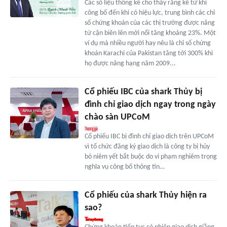
Các số liệu thống kê cho thấy rằng kể từ khi
công bố đến khi có hiệu lực, trung bình các chỉ
số chứng khoán của các thị trường được nâng
từ cận biên lên mới nổi tăng khoảng 23%. Một
ví dụ mà nhiều người hay nêu là chỉ số chứng
khoán Karachi của Pakistan tăng tới 300% khi
họ được nâng hạng năm 2009...
Cổ phiếu IBC của shark Thủy bị
đình chỉ giao dịch ngay trong ngày
chào sàn UPCoM
Cổ phiếu IBC bị đình chỉ giao dịch trên UPCoM
vì tổ chức đăng ký giao dịch là công ty bị hủy
bỏ niêm yết bắt buộc do vi phạm nghiêm trọng
nghĩa vụ công bố thông tin…
Cổ phiếu của shark Thủy hiện ra
sao?