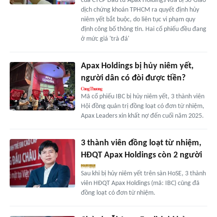
của CTCP Đầu tư Apax Holdings vừa bị Sở Giao
dịch chứng khoán TPHCM ra quyết định hủy
niêm yết bắt buộc, do liên tục vi phạm quy
định công bố thông tin. Hai cổ phiếu đều đang
ở mức giá 'trà đá'
Apax Holdings bị hủy niêm yết,
người dân có đòi được tiền?
Mã cổ phiếu IBC bị hủy niêm yết, 3 thành viên
Hội đồng quản trị đồng loạt có đơn từ nhiệm,
Apax Leaders xin khất nợ đến cuối năm 2025.
3 thành viên đồng loạt từ nhiệm,
HĐQT Apax Holdings còn 2 người
Sau khi bị hủy niêm yết trên sàn HoSE, 3 thành
viên HĐQT Apax Holdings (mã: IBC) cũng đã
đồng loạt có đơn từ nhiệm.