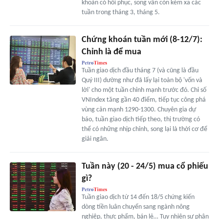
khoản có hồi phục, song vẫn còn kém xa các
tuần trong tháng 3, tháng 5.
Chứng khoán tuần mới (8-12/7):
Chỉnh là để mua
Tuần giao dịch đầu tháng 7 (và cũng là đầu
Quý III) dường như đã lấy lại toàn bộ 'vốn và
lời' cho một tuần chỉnh mạnh trước đó. Chỉ số
VNIndex tăng gần 40 điểm, tiếp tục công phá
vùng cản mạnh 1290-1300. Chuyên gia dự
báo, tuần giao dịch tiếp theo, thị trường có
thể có những nhịp chỉnh, song lại là thời cơ để
giải ngân.
Tuần này (20 - 24/5) mua cổ phiếu
gì?
Tuần giao dịch từ 14 đến 18/5 chứng kiến
dòng tiền luân chuyển sang ngành nông
nghiệp, thực phẩm, bán lẻ… Tuy nhiên sự phân