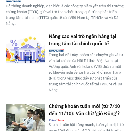
Hệ thống doanh nghiệp, đặc biệt là các công ty niêm yết trên thị trường
chứng khoán (TTCK), giữ vai trò then chốt trong quá trình phát triển
trung tâm tài chính (TTTC) quốc tế của Việt Nam tại TPHCM và và Đà
Nẵng.
Nâng cao vai trò ngân hàng tại
trung tâm tài chính quốc tế
Trong bài viết này, nhóm các chuyên gia và tư
vấn tài chính của Hội Trí thức Việt Nam tại
Vương quốc Anh và Ireland (VIS) đưa ra một
số khuyến nghị về vai trò của khối ngân hàng
(NH) trong việc thúc đẩy sự phát triển của
trung tâm tài chính quốc tế tại TPHCM và Đà
Nẵng.
Chứng khoán tuần mới (từ 7/10
đến 11/10): Vẫn chờ 'gió Đông'?
Sau hai tuần bật tăng mạnh, tuần giao dịch từ
ngày 30/9 đến ngày 4/10 ghi nhận thị trường