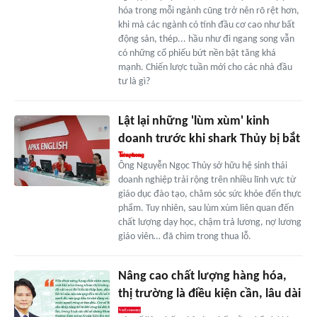
hóa trong mỗi ngành cũng trở nên rõ rệt hơn,
khi mà các ngành có tính đầu cơ cao như bất
động sản, thép... hầu như đi ngang song vẫn
có những cổ phiếu bứt nền bật tăng khá
mạnh. Chiến lược tuần mới cho các nhà đầu
tư là gì?
Lật lại những 'lùm xùm' kinh
doanh trước khi shark Thủy bị bắt
Ông Nguyễn Ngọc Thủy sở hữu hệ sinh thái
doanh nghiệp trải rộng trên nhiều lĩnh vực từ
giáo dục đào tạo, chăm sóc sức khỏe đến thực
phẩm. Tuy nhiên, sau lùm xùm liên quan đến
chất lượng dạy học, chậm trả lương, nợ lương
giáo viên… đã chìm trong thua lỗ.
Nâng cao chất lượng hàng hóa,
thị trường là điều kiện cần, lâu dài