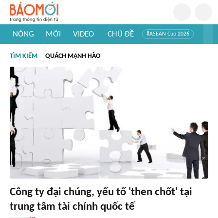
NÓNG
MỚI
VIDEO
CHỦ ĐỀ
#ASEAN Cup 2026
#Trí tuệ nhân tạo
#Mỹ - Iran
#Khám phá Việt Nam
TÌM KIẾM
QUÁCH MẠNH HÀO
#Khám phá thế giới
Công ty đại chúng, yếu tố 'then chốt' tại
trung tâm tài chính quốc tế