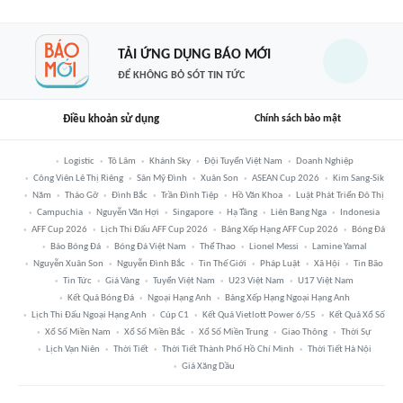
TẢI ỨNG DỤNG BÁO MỚI
ĐỂ KHÔNG BỎ SÓT TIN TỨC
Điều khoản sử dụng
Chính sách bảo mật
Logistic
Tô Lâm
Khánh Sky
Đội Tuyển Việt Nam
Doanh Nghiệp
Công Viên Lê Thị Riêng
Sân Mỹ Đình
Xuân Son
ASEAN Cup 2026
Kim Sang-Sik
Năm
Tháo Gỡ
Đình Bắc
Trần Đình Tiệp
Hồ Văn Khoa
Luật Phát Triển Đô Thị
Campuchia
Nguyễn Văn Hợi
Singapore
Hạ Tầng
Liên Bang Nga
Indonesia
AFF Cup 2026
Lịch Thi Đấu AFF Cup 2026
Bảng Xếp Hạng AFF Cup 2026
Bóng Đá
Báo Bóng Đá
Bóng Đá Việt Nam
Thể Thao
Lionel Messi
Lamine Yamal
Nguyễn Xuân Son
Nguyễn Đình Bắc
Tin Thế Giới
Pháp Luật
Xã Hội
Tin Bão
Tin Tức
Giá Vàng
Tuyển Việt Nam
U23 Việt Nam
U17 Việt Nam
Kết Quả Bóng Đá
Ngoại Hạng Anh
Bảng Xếp Hạng Ngoại Hạng Anh
Lịch Thi Đấu Ngoại Hạng Anh
Cúp C1
Kết Quả Vietlott Power 6/55
Kết Quả Xổ Số
Xổ Số Miền Nam
Xổ Số Miền Bắc
Xổ Số Miền Trung
Giao Thông
Thời Sự
Lịch Vạn Niên
Thời Tiết
Thời Tiết Thành Phố Hồ Chí Minh
Thời Tiết Hà Nội
Giá Xăng Dầu