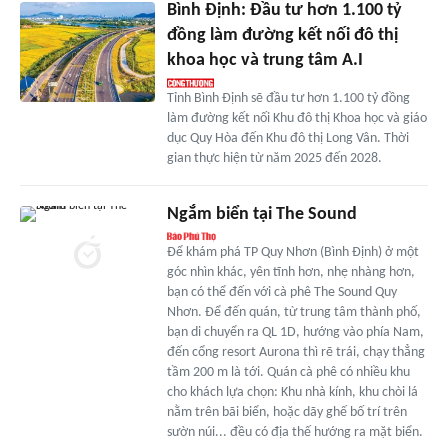
Bình Định: Đầu tư hơn 1.100 tỷ
đồng làm đường kết nối đô thị
khoa học và trung tâm A.I
Tỉnh Bình Định sẽ đầu tư hơn 1.100 tỷ đồng
làm đường kết nối Khu đô thị Khoa học và giáo
dục Quy Hòa đến Khu đô thị Long Vân. Thời
gian thực hiện từ năm 2025 đến 2028.
Ngắm biển tại The Sound
Để khám phá TP Quy Nhơn (Bình Định) ở một
góc nhìn khác, yên tĩnh hơn, nhẹ nhàng hơn,
bạn có thể đến với cà phê The Sound Quy
Nhơn. Để đến quán, từ trung tâm thành phố,
bạn di chuyển ra QL 1D, hướng vào phía Nam,
đến cổng resort Aurona thì rẽ trái, chạy thẳng
tầm 200 m là tới. Quán cà phê có nhiều khu
cho khách lựa chọn: Khu nhà kính, khu chòi lá
nằm trên bãi biển, hoặc dãy ghế bố trí trên
sườn núi... đều có địa thế hướng ra mặt biển.