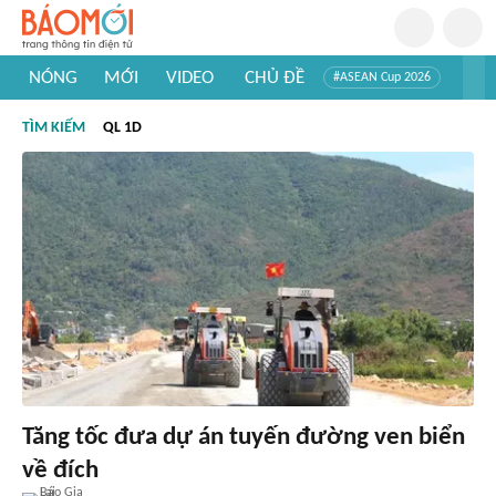
NÓNG
MỚI
VIDEO
CHỦ ĐỀ
#ASEAN Cup 2026
#Trí tuệ nhân tạo
#Mỹ - Iran
#Khám phá Việt Nam
TÌM KIẾM
QL 1D
#Khám phá thế giới
Tăng tốc đưa dự án tuyến đường ven biển
về đích