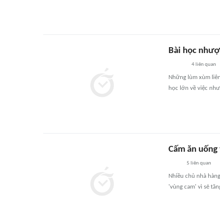
Bài học như
4
liên quan
Những lùm xùm liên 
học lớn về việc nh
Cấm ăn uống t
5
liên quan
Nhiều chủ nhà hàng
'vùng cam' vì sẽ tă