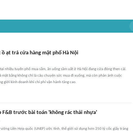
 ồ ạt trả cửa hàng mặt phố Hà Nội
tại nhiều tuyến phố mua sắm, ăn uống sầm uất ở Hà Nội đang cửa đóng then cài.
trả mặt bằng không chỉ là câu chuyện sức mua đi xuống, mà còn phản ánh cuộc
g giới kinh doanh khi chi phí vận hành tăng cao.
 F&B trước bài toán 'không rác thải nhựa'
n
rường Liên Hợp quốc (UNEP) ước tính, thế giới sử dụng hơn 250 tỷ cốc giấy tráng