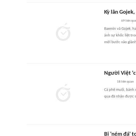
Kỳ lân Gojek,
69
liên qu
Baemin và Gojek, ha
ánh sự khốc liệt t
mới bước vào giành 
Người Việt 'c
18
liên quan
Cà phê muối, bánh đ
qua đã nhận được s
Bị 'ném đá' t