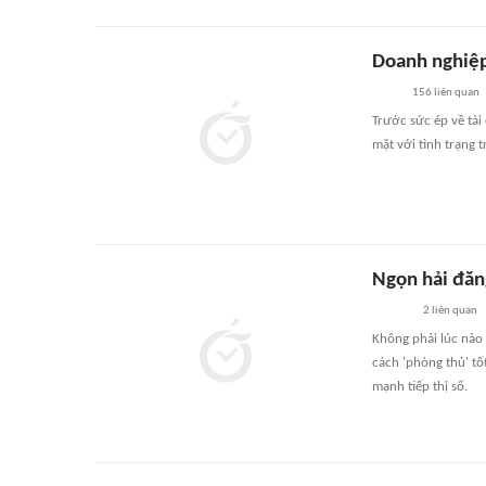
Doanh nghiệp
156
liên quan
Trước sức ép về tài
mặt với tình trạng t
Ngọn hải đăn
2
liên quan
Không phải lúc nào 
cách 'phòng thủ' tố
mạnh tiếp thị số.