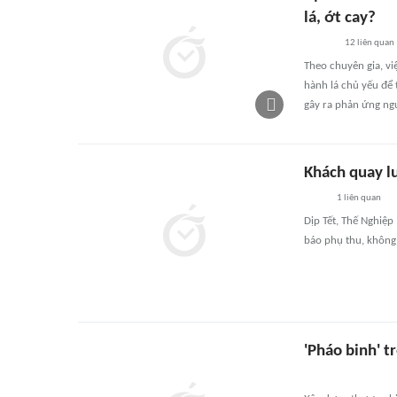
lá, ớt cay?
12
liên quan
Theo chuyên gia, vi
hành lá chủ yếu để 
gây ra phản ứng ng
Khách quay lư
1
liên quan
Dịp Tết, Thế Nghiệp
báo phụ thu, không 
'Pháo binh' t