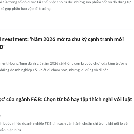
ỉ 1% trong số đó được tái chế. Việc cho ra đời những sản phẩm cốc và đồ đựng tự
 sẽ góp phần bảo vệ môi trường…
 Investment: 'Năm 2026 mở ra chu kỳ cạnh tranh mới
B'
tment Hoàng Tùng đánh giá năm 2026 sẽ không còn là cuộc chơi của tăng trưởng
những doanh nghiệp F&B biết đi chậm hơn, nhưng 'đi đúng và đi bền'.
c' của ngành F&B: Chọn từ bỏ hay tập thích nghi với luật
n
ch buộc nhiều doanh nghiệp F&B tìm cách vận hành chuẩn chỉ trong khi nỗi lo về
 vẫn hiện hữu.