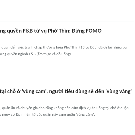
ợng quyền F&B từ vụ Phở Thìn: Đừng FOMO
quan đến việc tranh chấp thương hiệu Phở Thìn (13 Lò Đúc) đã để lại nhiều bài
ượng quyền ngành F&B (ẩm thực và đồ uống).
ại chỗ ở 'vùng cam', người tiêu dùng sẽ đến 'vùng vàng'
, quán ăn và chuyên gia cho rằng không nên cấm dịch vụ ăn uống tại chỗ ở quận
ng nguy cơ lây nhiễm từ các quận này sang quận 'vùng vàng'.