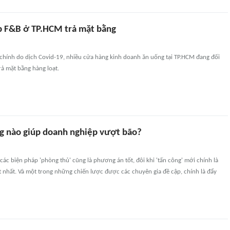
 F&B ở TP.HCM trả mặt bằng
 chính do dịch Covid-19, nhiều cửa hàng kinh doanh ăn uống tại TP.HCM đang đối
rả mặt bằng hàng loạt.
g nào giúp doanh nghiệp vượt bão?
các biện pháp 'phòng thủ' cũng là phương án tốt, đôi khi 'tấn công' mới chính là
t nhất. Và một trong những chiến lược được các chuyên gia đề cập, chính là đẩy