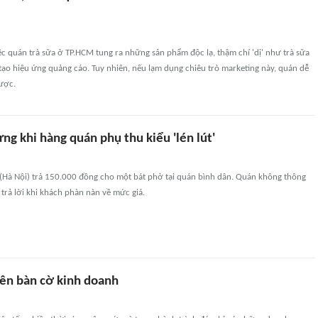
ệc quán trà sữa ở TP.HCM tung ra những sản phẩm độc lạ, thậm chí 'dị' như trà sữa
tạo hiệu ứng quảng cáo. Tuy nhiên, nếu lạm dụng chiêu trò marketing này, quán dễ
ược.
ng khi hàng quán phụ thu kiểu 'lén lút'
 (Hà Nội) trả 150.000 đồng cho một bát phở tại quán bình dân. Quán không thông
trả lời khi khách phàn nàn về mức giá.
rên bàn cờ kinh doanh