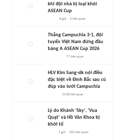
khi đội nhà bị loại khỏi
ASEAN Cup
8 giờ
2
liên quan
Thắng Campuchia 3-1, đội
tuyển Việt Nam đứng đầu
bảng A ASEAN Cup 2026
77
liên quan
HLV Kim Sang-sik nói điều
đặc biệt về Đình Bắc sau cú
đúp vào lưới Campuchia
3538
liên quan
Lý do Khánh 'Sky', 'Vua
Quạt' và Hồ Văn Khoa bị
khởi tố
7 giờ
103
liên quan