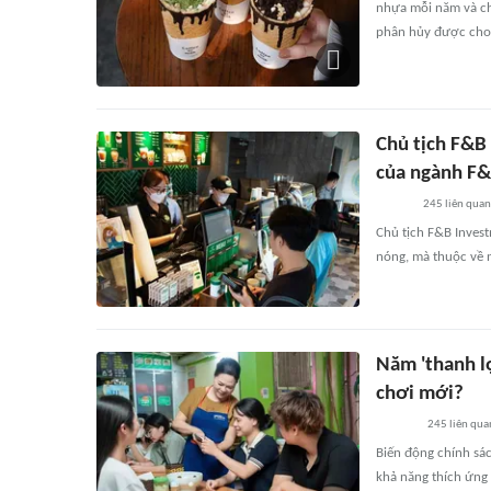
nhựa mỗi năm và ch
phân hủy được cho
Chủ tịch F&B
của ngành F&
245
liên quan
Chủ tịch F&B Inves
nóng, mà thuộc về 
Năm 'thanh lọ
chơi mới?
245
liên qua
Biến động chính sá
khả năng thích ứng