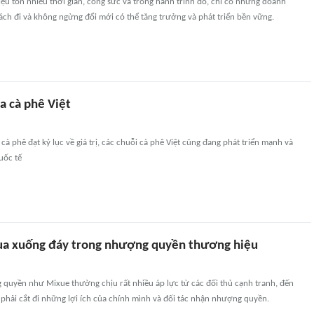
u tốn nhiều thời gian, công sức và trong hành trình đó, chỉ có những doanh
ch đi và không ngừng đổi mới có thể tăng trưởng và phát triển bền vững.
a cà phê Việt
cà phê đạt kỷ lục về giá trị, các chuỗi cà phê Việt cũng đang phát triển mạnh và
uốc tế
ua xuống đáy trong nhượng quyền thương hiệu
 quyền như Mixue thường chịu rất nhiều áp lực từ các đối thủ cạnh tranh, đến
phải cắt đi những lợi ích của chính mình và đối tác nhận nhượng quyền.