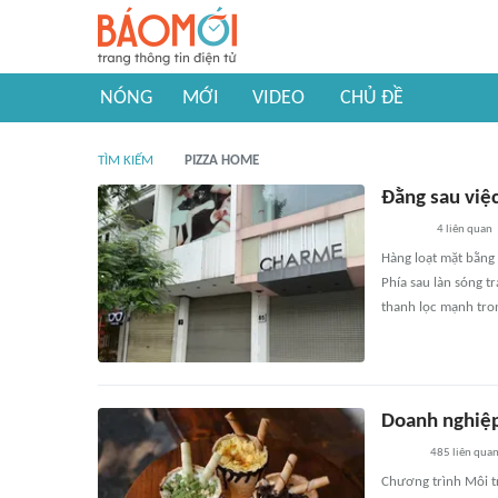
NÓNG
MỚI
VIDEO
CHỦ ĐỀ
TÌM KIẾM
PIZZA HOME
Đằng sau việc
4
liên quan
Hàng loạt mặt bằng 
Phía sau làn sóng 
thanh lọc mạnh tron
Doanh nghiệp
485
liên qua
Chương trình Môi t