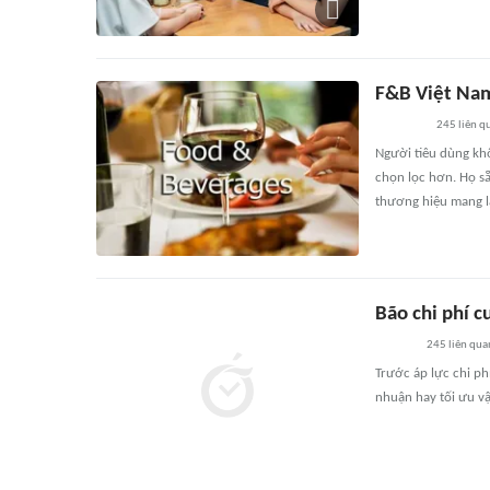
F&B Việt Nam 
245
liên q
Người tiêu dùng kh
chọn lọc hơn. Họ sẵ
thương hiệu mang lại
Bão chi phí 
245
liên qua
Trước áp lực chi ph
nhuận hay tối ưu v