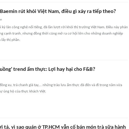
 Baemin rút khỏi Việt Nam, điều gì xảy ra tiếp theo?
an
i kỳ lân công nghệ nổi tiếng, đã lần lượt rời khỏi thị trường Việt Nam. Điều này phản
rong cạnh tranh, nhưng đồng thời cũng mở ra cơ hội lớn cho những doanh nghiệp
lấy thị phần.
uồng' trend ẩm thực: Lợi hay hại cho F&B?
ồng xu, trà chanh giã tay,... những trào lưu ẩm thực đã đến và đi trong năm vừa
ự ủng hộ của thực khách Việt.
ơi tả, vì sao quán ở TP.HCM vẫn cố bán món trà sữa hành