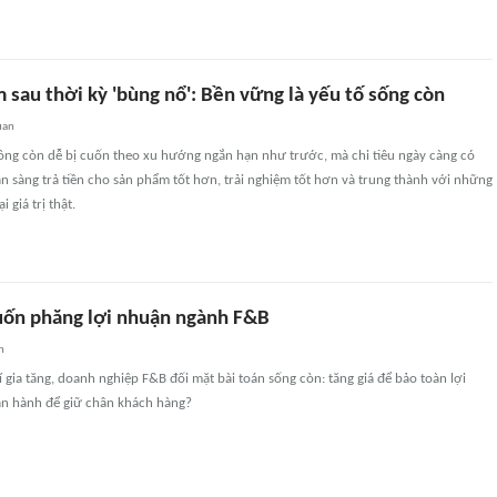
sau thời kỳ 'bùng nổ': Bền vững là yếu tố sống còn
uan
ông còn dễ bị cuốn theo xu hướng ngắn hạn như trước, mà chi tiêu ngày càng có
n sàng trả tiền cho sản phẩm tốt hơn, trải nghiệm tốt hơn và trung thành với những
 giá trị thật.
cuốn phăng lợi nhuận ngành F&B
n
í gia tăng, doanh nghiệp F&B đối mặt bài toán sống còn: tăng giá để bảo toàn lợi
ận hành để giữ chân khách hàng?