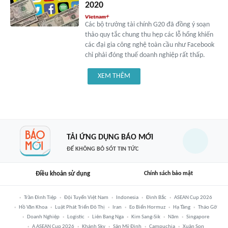
2020
Các bộ trưởng tài chính G20 đã đồng ý soạn
thảo quy tắc chung thu hẹp các lỗ hổng khiến
các đại gia công nghệ toàn cầu như Facebook
chỉ phải đóng thuế doanh nghiệp rất thấp.
XEM THÊM
TẢI ỨNG DỤNG BÁO MỚI
ĐỂ KHÔNG BỎ SÓT TIN TỨC
Điều khoản sử dụng
Chính sách bảo mật
Trần Đình Tiệp
Đội Tuyển Việt Nam
Indonesia
Đình Bắc
ASEAN Cup 2026
Hồ Văn Khoa
Luật Phát Triển Đô Thị
Iran
Eo Biển Hormuz
Hạ Tầng
Tháo Gỡ
Doanh Nghiệp
Logistic
Liên Bang Nga
Kim Sang-Sik
Năm
Singapore
A ASEAN Cup 2026
Khánh Sky
Sân Mỹ Đình
Campuchia
Xuân Son