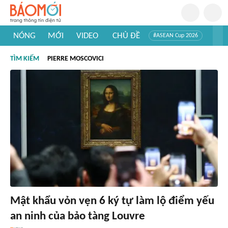
NÓNG
MỚI
VIDEO
CHỦ ĐỀ
#ASEAN Cup 2026
#Trí tuệ nhân tạo
#Mỹ - Iran
#Khám phá Việt Nam
TÌM KIẾM
PIERRE MOSCOVICI
#Khám phá thế giới
Mật khẩu vỏn vẹn 6 ký tự làm lộ điểm yếu
an ninh của bảo tàng Louvre