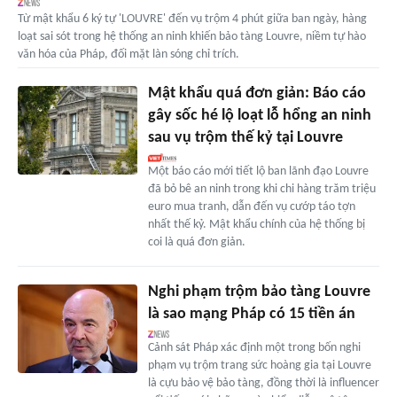
Từ mật khẩu 6 ký tự 'LOUVRE' đến vụ trộm 4 phút giữa ban ngày, hàng
loạt sai sót trong hệ thống an ninh khiến bảo tàng Louvre, niềm tự hào
văn hóa của Pháp, đối mặt làn sóng chỉ trích.
Mật khẩu quá đơn giản: Báo cáo
gây sốc hé lộ loạt lỗ hổng an ninh
sau vụ trộm thế kỷ tại Louvre
Một báo cáo mới tiết lộ ban lãnh đạo Louvre
đã bỏ bê an ninh trong khi chi hàng trăm triệu
euro mua tranh, dẫn đến vụ cướp táo tợn
nhất thế kỷ. Mật khẩu chính của hệ thống bị
coi là quá đơn giản.
Nghi phạm trộm bảo tàng Louvre
là sao mạng Pháp có 15 tiền án
Cảnh sát Pháp xác định một trong bốn nghi
phạm vụ trộm trang sức hoàng gia tại Louvre
là cựu bảo vệ bảo tàng, đồng thời là influencer