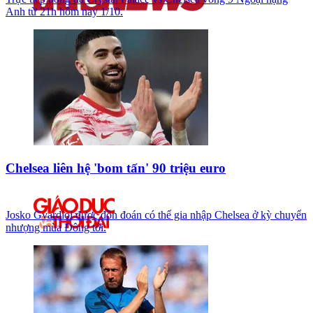
Anh từ 21h hôm nay 1/10.
Chelsea liên hệ 'bom tấn' 90 triệu euro
Josko Gvardiol được đồn đoán có thể gia nhập Chelsea ở kỳ chuyển
nhượng mùa Đông tới.