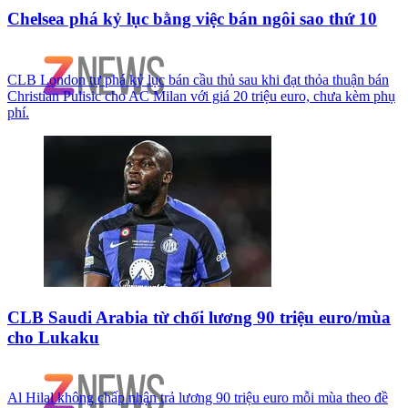
Chelsea phá kỷ lục bằng việc bán ngôi sao thứ 10
CLB London tự phá kỷ lục bán cầu thủ sau khi đạt thỏa thuận bán
Christian Pulisic cho AC Milan với giá 20 triệu euro, chưa kèm phụ
phí.
CLB Saudi Arabia từ chối lương 90 triệu euro/mùa
cho Lukaku
Al Hilal không chấp nhận trả lương 90 triệu euro mỗi mùa theo đề