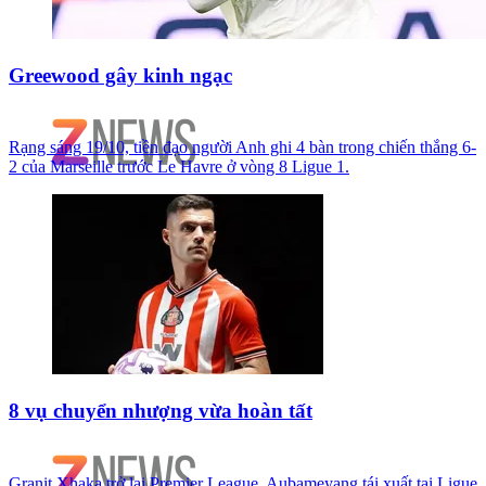
Greewood gây kinh ngạc
Rạng sáng 19/10, tiền đạo người Anh ghi 4 bàn trong chiến thắng 6-
2 của Marseille trước Le Havre ở vòng 8 Ligue 1.
8 vụ chuyển nhượng vừa hoàn tất
Granit Xhaka trở lại Premier League, Aubameyang tái xuất tại Ligue