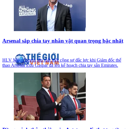
Arsenal sắp chia tay nhân vật quan trọng bậc nhất
HLV Mikel Arteta sắp mất một cộng sự đắc lực khi Giám đốc thể
thao Arsenal Edu Gaspar đã lên kế hoạch chia tay sân Emirates.