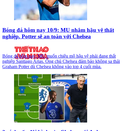
Bóng đá hôm nay 10/9: MU nhắm hậu vệ thất
nghiệp. Potter sẽ an toàn với Chelsea
Bóng đá hôm nay: MU muốn chiêu mộ hậu vệ phải đang thất
nghiệp Santiago Arias. Ông chủ Chelsea đảm bảo không sa thải
Graham Potter dù Chelsea không vào top 4 cuối mùa.