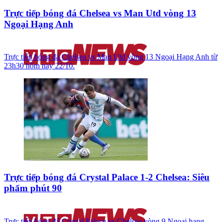
Trực tiếp bóng đá Chelsea vs Man Utd vòng 13
Ngoại Hạng Anh
Trực tiếp bóng đá Chelsea vs Man Utd vòng 13 Ngoại Hạng Anh từ
23h30 hôm nay 22/10.
Trực tiếp bóng đá Crystal Palace 1-2 Chelsea: Siêu
phẩm phút 90
Trực tiếp bóng đá Crystal Palace vs Chelsea vòng 9 Ngoại hạng