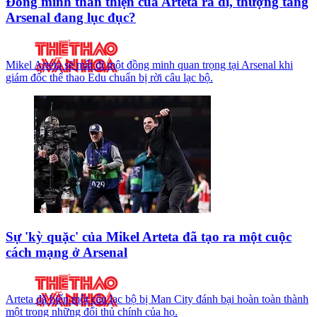
Đồng minh thân thiện của Arteta ra đi, thượng tầng
Arsenal đang lục đục?
Mikel Arteta sẽ mất đi một đồng minh quan trọng tại Arsenal khi
giám đốc thể thao Edu chuẩn bị rời câu lạc bộ.
Sự 'kỳ quặc' của Mikel Arteta đã tạo ra một cuộc
cách mạng ở Arsenal
Arteta đã biến một câu lạc bộ bị Man City đánh bại hoàn toàn thành
một trong những đối thủ chính của họ.