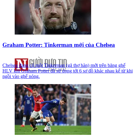
Graham Potter: Tinkerman mới của Chelsea
Chelsea đang có một Tinkerman (gã thợ hàn) mới trên băng ghế
HLV khi Graham Potter đã sử dụng tới 6 sơ đồ khác nhau kể từ khi
ngồi vào ghế nóng.