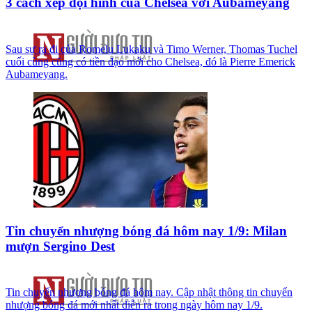
3 cách xếp đội hình của Chelsea với Aubameyang
Sau sự ra đi của Romelu Lukaku và Timo Werner, Thomas Tuchel
cuối cùng cũng có tiền đạo mới cho Chelsea, đó là Pierre Emerick
Aubameyang.
Tin chuyển nhượng bóng đá hôm nay 1/9: Milan
mượn Sergino Dest
Tin chuyển nhượng bóng đá hôm nay. Cập nhật thông tin chuyển
nhượng bóng đá mới nhất diễn ra trong ngày hôm nay 1/9.