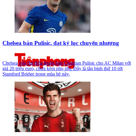
Chelsea bán Pulisic, đạt kỷ lục chuyển nhượng
Chelsea vừa đạt thỏa thuận bán Christian Pulisic cho AC Milan với
giá 20 triệu euro, chưa kèm phụ phí. Đây là tân binh thứ 10 rời
Stamford Bridge trong mùa hè này.