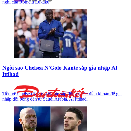
nghị của Romelu Lukaku.
Ngôi sao Chelsea N'Golo Kante sắp gia nhập Al
Ittihad
Tiền vệ Chelsea N'Golo Kante sắp đồng ý các điều khoản để gia
nhập đội bóng đến từ Saudi Arabia, Al Ittihad.