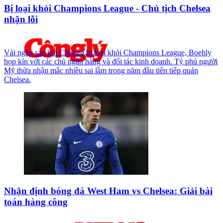
Bị loại khỏi Champions League - Chủ tịch Chelsea
nhận lỗi
Vài ngày sau khi Chelsea bị loại khỏi Champions League, Boehly
họp kín với các chủ ngân hàng và đối tác kinh doanh. Tỷ phú người
Mỹ thừa nhận mắc nhiều sai lầm trong năm đầu tiên tiếp quản
Chelsea.
Nhận định bóng đá West Ham vs Chelsea: Giải bài
toán hàng công