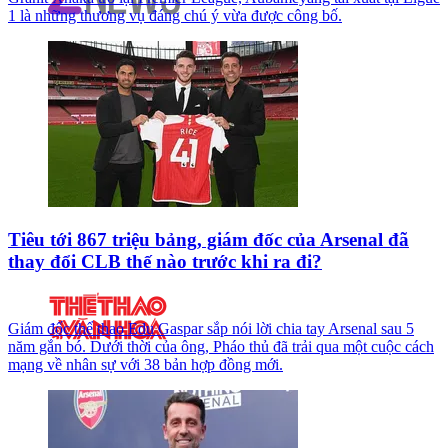
1 là những thương vụ đáng chú ý vừa được công bố.
Tiêu tới 867 triệu bảng, giám đốc của Arsenal đã
thay đổi CLB thế nào trước khi ra đi?
Giám đốc thể thao Edu Gaspar sắp nói lời chia tay Arsenal sau 5
năm gắn bó. Dưới thời của ông, Pháo thủ đã trải qua một cuộc cách
mạng về nhân sự với 38 bản hợp đồng mới.