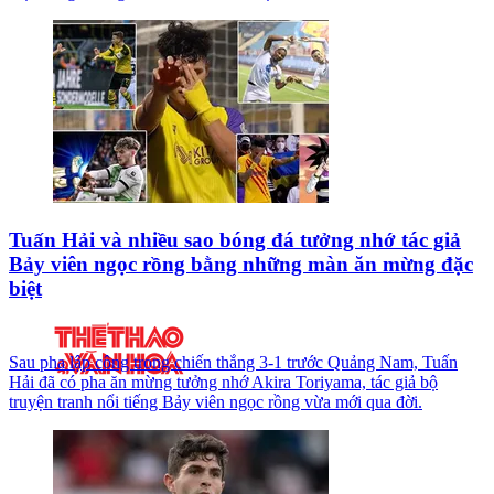
Tuấn Hải và nhiều sao bóng đá tưởng nhớ tác giả
Bảy viên ngọc rồng bằng những màn ăn mừng đặc
biệt
Sau pha lập công trong chiến thắng 3-1 trước Quảng Nam, Tuấn
Hải đã có pha ăn mừng tưởng nhớ Akira Toriyama, tác giả bộ
truyện tranh nổi tiếng Bảy viên ngọc rồng vừa mới qua đời.