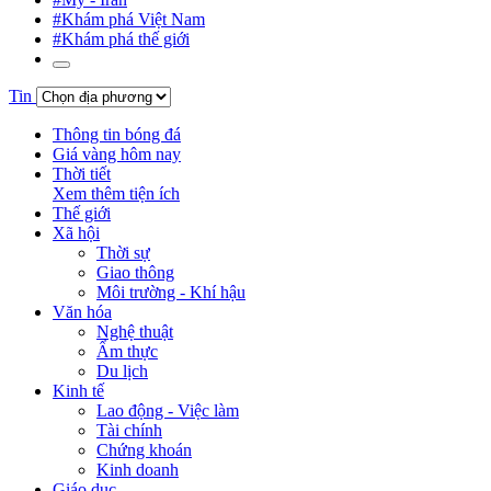
#Khám phá Việt Nam
#Khám phá thế giới
Tin
Thông tin bóng đá
Giá vàng hôm nay
Thời tiết
Xem thêm tiện ích
Thế giới
Xã hội
Thời sự
Giao thông
Môi trường - Khí hậu
Văn hóa
Nghệ thuật
Ẩm thực
Du lịch
Kinh tế
Lao động - Việc làm
Tài chính
Chứng khoán
Kinh doanh
Giáo dục