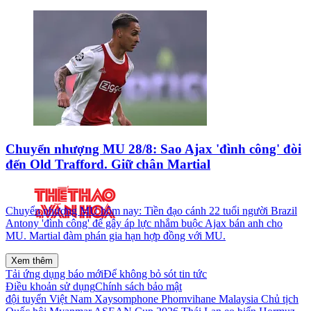
Chuyển nhượng MU 28/8: Sao Ajax 'đình công' đòi
đến Old Trafford. Giữ chân Martial
Chuyển nhượng MU hôm nay: Tiền đạo cánh 22 tuổi người Brazil
Antony 'đình công' để gây áp lực nhắm buộc Ajax bán anh cho
MU. Martial đàm phán gia hạn hợp đồng với MU.
Xem thêm
Tải ứng dụng báo mới
Để không bỏ sót tin tức
Điều khoản sử dụng
Chính sách bảo mật
đội tuyển Việt Nam
Xaysomphone Phomvihane
Malaysia
Chủ tịch