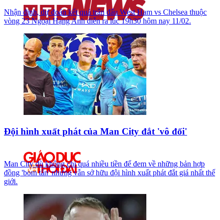
Nhận định, dự đoán kết quả trận đấu West Ham vs Chelsea thuộc
vòng 23 Ngoại Hạng Anh diễn ra lúc 19h30 hôm nay 11/02.
Đội hình xuất phát của Man City đắt 'vô đối'
Man City dù không chi quá nhiều tiền để đem về những bản hợp
đồng 'bom tấn' nhưng vẫn sở hữu đội hình xuất phát đắt giá nhất thế
giới.