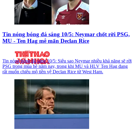
Tin nóng bóng đá sáng 10/5: Neymar chốt rời PSG,
MU - Ten Hag mê mẩn Declan Rice
Tin nóng bóng đá sáng 10/5: Siêu sao Neymar nhiều khả năng sẽ rời
PSG trong mùa hè năm nay, trong khi MU và HLV Ten Hag đang
rất muốn chiêu mộ tiền vệ Declan Rice từ West Ham.