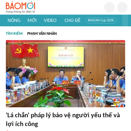
NÓNG
MỚI
VIDEO
CHỦ ĐỀ
#ASEAN Cup 2026
#Trí tuệ nhân tạo
#Mỹ - Iran
#Khám phá Việt Nam
TÌM KIẾM
PHẠM VĂN NHÂN
#Khám phá thế giới
'Lá chắn' pháp lý bảo vệ người yếu thế và
lợi ích công