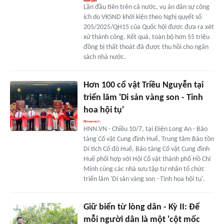
Lần đầu tiên trên cả nước, vụ án dân sự công
ích do VKSND khởi kiện theo Nghị quyết số
205/2025/QH15 của Quốc hội được đưa ra xét
xử thành công. Kết quả, toàn bộ hơn 55 triệu
đồng bị thất thoát đã được thu hồi cho ngân
sách nhà nước.
Hơn 100 cổ vật Triều Nguyễn tại
triển lãm 'Di sản vàng son - Tinh
hoa hội tụ'
HNN.VN - Chiều 10/7, tại Điện Long An - Bảo
tàng Cổ vật Cung đình Huế, Trung tâm Bảo tồn
Di tích Cố đô Huế, Bảo tàng Cổ vật Cung đình
Huế phối hợp với Hội Cổ vật thành phố Hồ Chí
Minh cùng các nhà sưu tập tư nhân tổ chức
triển lãm 'Di sản vàng son - Tinh hoa hội tụ'.
Giữ biển từ lòng dân - Kỳ II: Để
mỗi người dân là một 'cột mốc