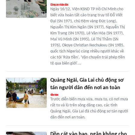
Ngày 16/12, Viện KSND TP Hồ Chí Minh cho
biết vừa hoàn tất cáo trạng truy tố Đỗ Viết
Đại (SN 1971, chủ tiệm vàng Đức Long),
Nguyễn Thị Kim Ngân (SN 1977), Nguyễn Thị
Kim Trang (SN 1970), Lê Văn Hòa (SN 1977),
Mai Vũ Minh (SN 1995), Lê Thị Thắm (SN
1976), Okoye Christian Ikechukwu (SN 1985,
quốc tịch Nigeria) cùng nhiều người khác về
các tội 'Rửa tiền', 'Vận chuyển trái phép tiền
tệ qua biên giới'...
Quảng Ngãi, Gia Lai chủ động sơ
tán người dân đến nơi an toàn
Trước diễn biến mưa vừa, mưa to, có nơi mưa
rất to và lũ trên sông dâng cao, các tỉnh
Quảng Ngãi, Gia Lai đã chủ động sơ tán người
dân đến nơi an toàn.
Dồn cát vào bao, ngăn không cho