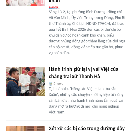
khăn
Sáng 13-2, tại phường Bình Dương, đồng chí
Võ Văn Minh, Ủy viên Trung ương Đảng, Phó Bí
thư Thành ủy, Chủ tịch HĐND TPHCM, đã trao
quà Tết Bính Ngọ 2026 đến các bí thư chi bộ
khu dân cư có hoàn cảnh khó khăn, biểu
dương những đóng góp thầm lặng của đội ngũ
cán bộ cơ sở, động viên tiếp tục gắn bó, phục
vụ nhân dân.
Hành trình giữ lại vị vải Việt của
chàng trai xứ Thanh Hà
Bnews
Tại phân khu 'Nông sản Việt – Lan tỏa sắc
Xuân', những câu chuyện khởi nghiệp từ nông
sản bản địa, như hành trình nâng tầm quả vải
đang mở ra hướng đi mới cho nông nghiệp
Việt Nam.
Xét xử các bị cáo trong đường dây