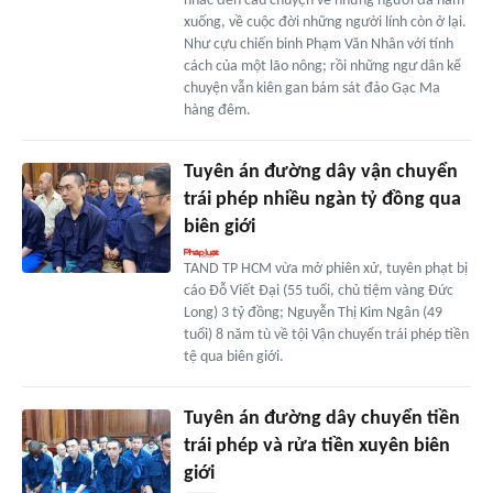
nhắc đến câu chuyện về những người đã nằm
xuống, về cuộc đời những người lính còn ở lại.
Như cựu chiến binh Phạm Văn Nhân với tính
cách của một lão nông; rồi những ngư dân kể
chuyện vẫn kiên gan bám sát đảo Gạc Ma
hàng đêm.
Tuyên án đường dây vận chuyển
trái phép nhiều ngàn tỷ đồng qua
biên giới
TAND TP HCM vừa mở phiên xử, tuyên phạt bị
cáo Đỗ Viết Đại (55 tuổi, chủ tiệm vàng Đức
Long) 3 tỷ đồng; Nguyễn Thị Kim Ngân (49
tuổi) 8 năm tù về tội Vận chuyển trái phép tiền
tệ qua biên giới.
Tuyên án đường dây chuyển tiền
trái phép và rửa tiền xuyên biên
giới