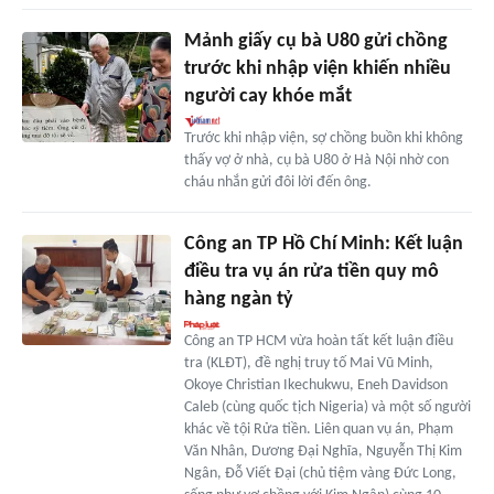
Mảnh giấy cụ bà U80 gửi chồng
trước khi nhập viện khiến nhiều
người cay khóe mắt
Trước khi nhập viện, sợ chồng buồn khi không
thấy vợ ở nhà, cụ bà U80 ở Hà Nội nhờ con
cháu nhắn gửi đôi lời đến ông.
Công an TP Hồ Chí Minh: Kết luận
điều tra vụ án rửa tiền quy mô
hàng ngàn tỷ
Công an TP HCM vừa hoàn tất kết luận điều
tra (KLĐT), đề nghị truy tố Mai Vũ Minh,
Okoye Christian Ikechukwu, Eneh Davidson
Caleb (cùng quốc tịch Nigeria) và một số người
khác về tội Rửa tiền. Liên quan vụ án, Phạm
Văn Nhân, Dương Đại Nghĩa, Nguyễn Thị Kim
Ngân, Đỗ Viết Đại (chủ tiệm vàng Đức Long,