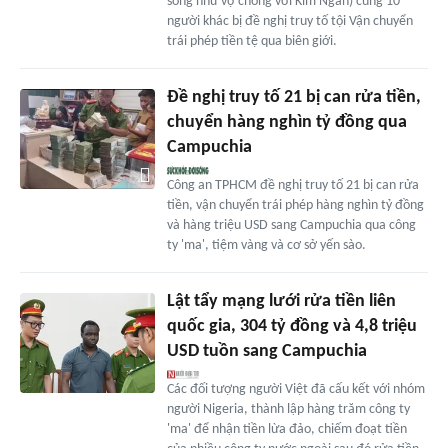
sống như vợ chồng với Kim Ngân) cùng 10
người khác bị đề nghị truy tố tội Vận chuyển
trái phép tiền tệ qua biên giới.
Đề nghị truy tố 21 bị can rửa tiền,
chuyển hàng nghìn tỷ đồng qua
Campuchia
Công an TPHCM đề nghị truy tố 21 bị can rửa
tiền, vận chuyển trái phép hàng nghìn tỷ đồng
và hàng triệu USD sang Campuchia qua công
ty 'ma', tiệm vàng và cơ sở yến sào.
Lật tẩy mạng lưới rửa tiền liên
quốc gia, 304 tỷ đồng và 4,8 triệu
USD tuồn sang Campuchia
Các đối tượng người Việt đã cấu kết với nhóm
người Nigeria, thành lập hàng trăm công ty
'ma' để nhận tiền lừa đảo, chiếm đoạt tiền