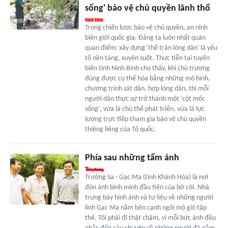
sống' bảo vệ chủ quyền lãnh thổ
Trong chiến lược bảo vệ chủ quyền, an ninh
biên giới quốc gia, Đảng ta luôn nhất quán
quan điểm: xây dựng 'thế trận lòng dân' là yếu
tố nền tảng, xuyên suốt. Thực tiễn tại tuyến
biển tỉnh Ninh Bình cho thấy, khi chủ trương
đúng được cụ thể hóa bằng những mô hình,
chương trình sát dân, hợp lòng dân, thì mỗi
người dân thực sự trở thành một 'cột mốc
sống', vừa là chủ thể phát triển, vừa là lực
lượng trực tiếp tham gia bảo vệ chủ quyền
thiêng liêng của Tổ quốc.
Phía sau những tấm ảnh
Trường Sa - Gạc Ma (tỉnh Khánh Hòa) là nơi
đón ánh bình minh đầu tiên của bờ cõi. Nhà
trưng bày hình ảnh và tư liệu về những người
lính Gạc Ma nằm bên cạnh ngôi mộ gió tập
thể. Tôi phải đi thật chậm, vì mỗi bức ảnh đều