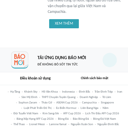
của nhiều công ty nước ngoài sau đó rửa tiền,
vận chuyển qua lại giữa Việt Nam và
Campuchia.
XEM THÊM
TẢI ỨNG DỤNG BÁO MỚI
ĐỂ KHÔNG BỎ SÓT TIN TỨC
Điều khoản sử dụng
Chính sách bảo mật
Hạ Tầng
Khánh Sky
Hồ Văn Khoa
Indonesia
Đình Bắc
Trần Đình Tiệp
Iran
Sân Mỹ Đình
THPT Chuyên Tuyên Quang
Doanh Nghiệp
Tô Lâm
Sophon Zaram
Tháo Gỡ
ASEAN Cup 2026
Campuchia
Singapore
Luật Phát Triển Đô Thị
Eo Biển Hormuz
Liên Bang Nga
Năm
Đội Tuyển Việt Nam
Kim Sang-Sik
AFF Cup 2026
Lịch Thi Đấu AFF Cup 2026
Bảng Xếp Hạng AFF Cup 2026
Bóng Đá
Báo Bóng Đá
Bóng Đá Việt Nam
Thể Thao
Lionel Messi
Lamine Yamal
Nguyễn Xuân Son
Nguyễn Đình Bắc