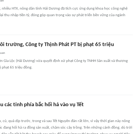
uan
 nhiều HTX, nông dân tỉnh Hải Dương đã tích cực ứng dụng khoa học công nghệ
lại thu nhập tiền tỷ, đóng góp quan trọng vào sự phát triển bền vững của ngành
ôi trường, Công ty Thịnh Phát PT bị phạt 65 triệu
quan
n Gia Lộc (Hải Dương) vừa quyết định xử phạt Công ty TNHH Sản xuất và thương
ị phạt 65 triệu đồng.
u các tỉnh phía bắc hối hả vào vụ Tết
, củ, quả dịp trước, trong và sau Tết Nguyên đán rất lớn, vì vậy thời gian này nông
ắc đang hối hả ra đồng sản xuất, chăm sóc cây trồng. Trên những cánh đồng, dù trời