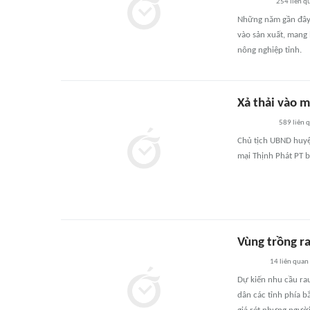
254
liên q
Những năm gần đây,
vào sản xuất, mang 
nông nghiệp tỉnh.
Xả thải vào m
589
liên 
Chủ tịch UBND huyệ
mại Thịnh Phát PT b
Vùng trồng ra
14
liên quan
Dự kiến nhu cầu rau
dân các tỉnh phía b