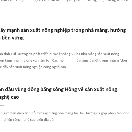
 dân vẫn tất bật thu hoạch rau màu để cung ứng ra thị trường, phục vụ người tiêu
ẩy mạnh sản xuất nông nghiệp trong nhà màng, hướng
n bền vững
 bàn tỉnh Hải Dương đã phát triển được khoảng 92 ha nhà màng sản xuất nông
còn tăng nhanh trong vài năm tới. Các mô hình nhà màng là một trong những 'đòn
úc đẩy sản xuất nông nghiệp công nghệ cao.
n đầu vùng đồng bằng sông Hồng về sản xuất nông
nghệ cao
quan
nh giới hạn diện tích hỗ trợ xây dựng nhà màng tại Hải Dương đã góp phần tạo 'đòn
g nghiệp công nghệ cao trên địa bàn.