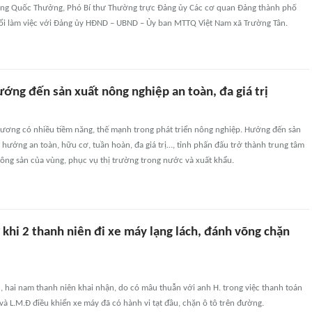
àng Quốc Thưởng, Phó Bí thư Thường trực Đảng ủy Các cơ quan Đảng thành phố
ổi làm việc với Đảng ủy HĐND – UBND – Ủy ban MTTQ Việt Nam xã Trường Tân.
ớng đến sản xuất nông nghiệp an toàn, đa giá trị
hương có nhiều tiềm năng, thế mạnh trong phát triển nông nghiệp. Hướng đến sản
o hướng an toàn, hữu cơ, tuần hoàn, đa giá trị…, tỉnh phấn đấu trở thành trung tâm
nông sản của vùng, phục vụ thị trường trong nước và xuất khẩu.
 khi 2 thanh niên đi xe máy lạng lách, đánh võng chặn
, hai nam thanh niên khai nhận, do có mâu thuẫn với anh H. trong việc thanh toán
 và L.M.Đ điều khiển xe máy đã có hành vi tạt đầu, chặn ô tô trên đường.