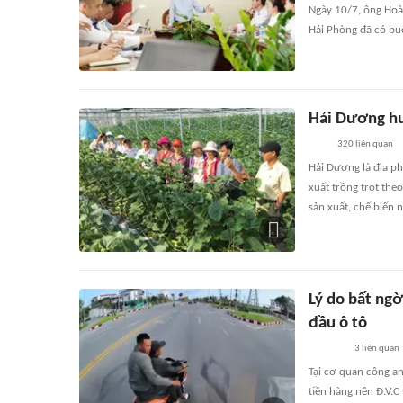
Ngày 10/7, ông Ho
Hải Phòng đã có bu
Hải Dương hư
320
liên quan
Hải Dương là địa p
xuất trồng trọt the
sản xuất, chế biến 
Lý do bất ngờ
đầu ô tô
3
liên quan
Tại cơ quan công an
tiền hàng nên Đ.V.C