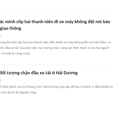
ác minh clip hai thanh niên đi xe máy không đội mũ bảo
 giao thông
n
ơng đã triệu tập hai nam thanh niên điều khiển xe máy không đội mũ bảo hiểm, có
rước đầu xe tải. Qua làm việc, lực lượng chức năng xác định hành vi của hai người
 rối trật tự công cộng'.
 đối tượng chặn đầu xe tải ở Hải Dương
an
ê Minh Bách vừa bị Phòng CSGT Hải Dương triệu tập để làm rõ hành vi điều khiển xe
 trên đại lộ Võ Nguyên Giáp.