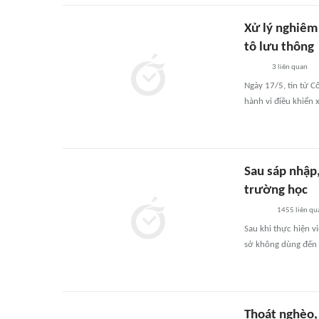
Xử lý nghiêm 
tô lưu thông
3
liên quan
Ngày 17/5, tin từ C
hành vi điều khiển 
Sau sáp nhập
trường học
1455
liên qu
Sau khi thực hiện v
sở không dùng đến
Thoát nghèo,