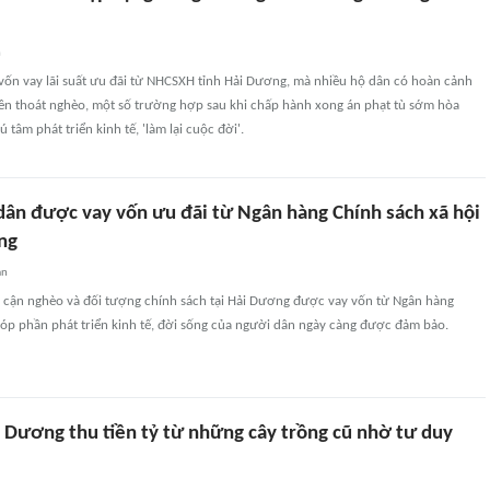
n
vốn vay lãi suất ưu đãi từ NHCSXH tỉnh Hải Dương, mà nhiều hộ dân có hoàn cảnh
ên thoát nghèo, một số trường hợp sau khi chấp hành xong án phạt tù sớm hòa
tâm phát triển kinh tế, 'làm lại cuộc đời'.
dân được vay vốn ưu đãi từ Ngân hàng Chính sách xã hội
ng
an
 cận nghèo và đối tượng chính sách tại Hải Dương được vay vốn từ Ngân hàng
góp phần phát triển kinh tế, đời sống của người dân ngày càng được đảm bảo.
 Dương thu tiền tỷ từ những cây trồng cũ nhờ tư duy