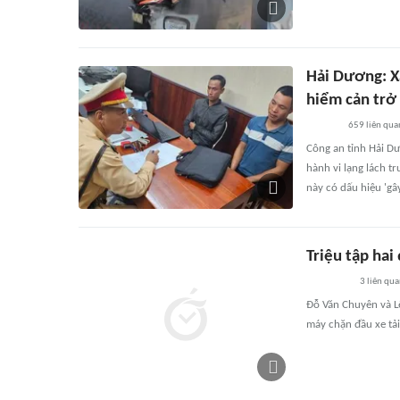
Hải Dương: X
hiểm cản trở
659
liên qua
Công an tỉnh Hải Dư
hành vi lạng lách t
này có dấu hiệu 'gây
Triệu tập hai
3
liên qu
Đỗ Văn Chuyên và L
máy chặn đầu xe tải