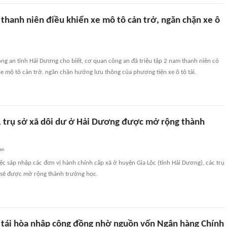
thanh niên điều khiển xe mô tô cản trở, ngăn chặn xe ô
ông an tỉnh Hải Dương cho biết, cơ quan công an đã triệu tập 2 nam thanh niên có
xe mô tô cản trở, ngăn chặn hướng lưu thông của phương tiện xe ô tô tải.
, trụ sở xã dôi dư ở Hải Dương được mở rộng thành
an
iệc sáp nhập các đơn vị hành chính cấp xã ở huyện Gia Lộc (tỉnh Hải Dương), các trụ
 sẽ được mở rộng thành trường học.
 tái hòa nhập cộng đồng nhờ nguồn vốn Ngân hàng Chính