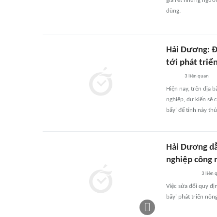
giá rét nhưng người
dùng.
Hải Dương: Đ
tới phát triể
3
liên quan
Hiện nay, trên địa
nghiệp, dự kiến sẽ 
bẩy' để tỉnh này th
Hải Dương dẫ
nghiệp công 
3
liên 
Việc sửa đổi quy đị
bẩy' phát triển nôn