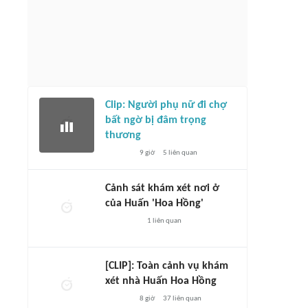
Clip: Người phụ nữ đi chợ
bất ngờ bị đâm trọng
thương
9 giờ
5
liên quan
Cảnh sát khám xét nơi ở
của Huấn 'Hoa Hồng'
1
liên quan
[CLIP]: Toàn cảnh vụ khám
xét nhà Huấn Hoa Hồng
8 giờ
37
liên quan