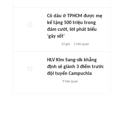
Cô dâu ở TPHCM được mẹ
kế tặng 500 triệu trong
đám cưới, lời phát biểu
'gây sốt'
12 giờ
1
liên quan
HLV Kim Sang-sik khẳng
định sẽ giành 3 điểm trước
đội tuyển Campuchia
9
liên quan