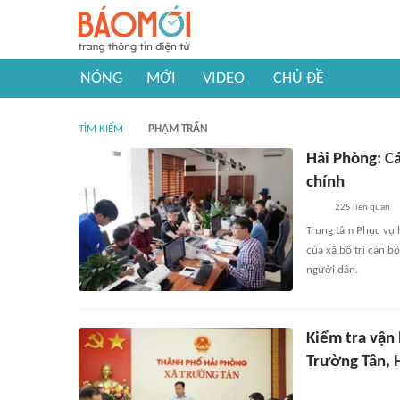
NÓNG
MỚI
VIDEO
CHỦ ĐỀ
TÌM KIẾM
PHẠM TRẤN
Hải Phòng: Cá
chính
225
liên quan
Trung tâm Phục vụ 
của xã bố trí cán b
người dân.
Kiểm tra vận
Trường Tân, 