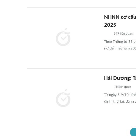
NHNN cơ cấu 
2025
377
liên quan
Theo Thông tư 53 c
nợ đến hết năm 2025
Hải Dương: T
6
liên quan
Từ ngày 5-9/10, tỉ
định, thử tải, đánh 