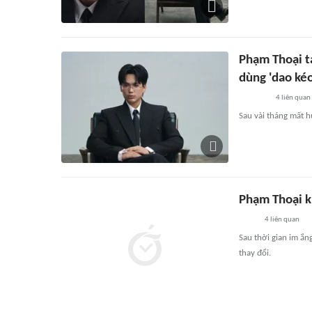
Phạm Thoại tá
dùng 'dao kéo
4
liên quan
Sau vài tháng mất h
Phạm Thoại k
4
liên quan
Sau thời gian im ắn
thay đổi.