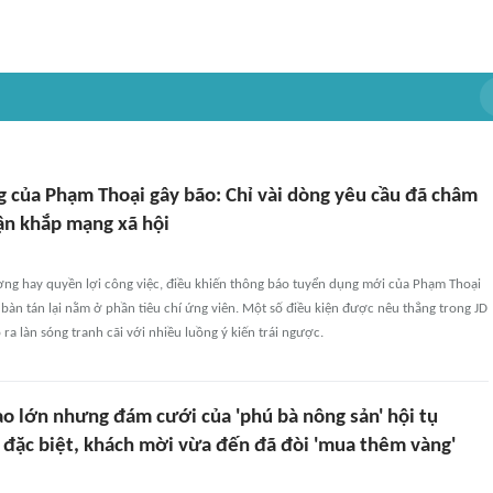
g của Phạm Thoại gây bão: Chỉ vài dòng yêu cầu đã châm
uận khắp mạng xã hội
ng hay quyền lợi công việc, điều khiến thông báo tuyển dụng mới của Phạm Thoại
bàn tán lại nằm ở phần tiêu chí ứng viên. Một số điều kiện được nêu thẳng trong JD
ra làn sóng tranh cãi với nhiều luồng ý kiến trái ngược.
ao lớn nhưng đám cưới của 'phú bà nông sản' hội tụ
t đặc biệt, khách mời vừa đến đã đòi 'mua thêm vàng'