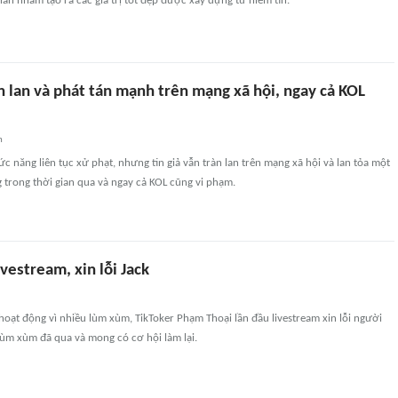
hân nhằm tạo ra các giá trị tốt đẹp được xây dựng từ niềm tin.
ràn lan và phát tán mạnh trên mạng xã hội, ngay cả KOL
n
 năng liên tục xử phạt, nhưng tin giả vẫn tràn lan trên mạng xã hội và lan tỏa một
trong thời gian qua và ngay cả KOL cũng vi phạm.
vestream, xin lỗi Jack
hoạt động vì nhiều lùm xùm, TikToker Phạm Thoại lần đầu livestream xin lỗi người
h lùm xùm đã qua và mong có cơ hội làm lại.