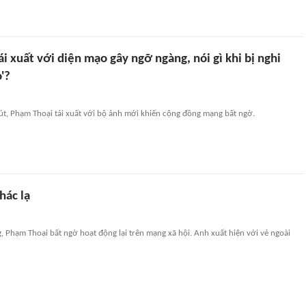
i xuất với diện mạo gây ngỡ ngàng, nói gì khi bị nghi
'?
út, Phạm Thoại tái xuất với bộ ảnh mới khiến cộng đồng mạng bất ngờ.
hác lạ
g, Phạm Thoại bất ngờ hoạt động lại trên mạng xã hội. Anh xuất hiện với vẻ ngoài