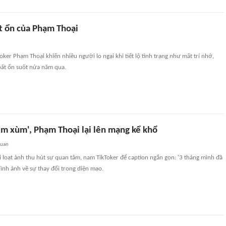
ất ổn của Phạm Thoại
oker Phạm Thoại khiến nhiều người lo ngại khi tiết lộ tình trạng như mất trí nhớ,
bất ổn suốt nửa năm qua.
ùm xùm', Phạm Thoại lại lên mạng kể khổ
quan
 loạt ảnh thu hút sự quan tâm, nam TikToker để caption ngắn gọn: '3 tháng mình đã
hình ảnh về sự thay đổi trong diện mạo.