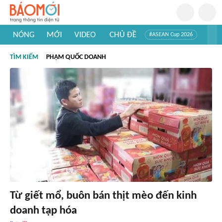
NÓNG
MỚI
VIDEO
CHỦ ĐỀ
#ASEAN Cup 2026
#Trí tuệ nhân tạo
#Mỹ - Iran
#Khám phá Việt Nam
TÌM KIẾM
PHẠM QUỐC DOANH
#Khám phá thế giới
Từ giết mổ, buôn bán thịt mèo đến kinh
doanh tạp hóa