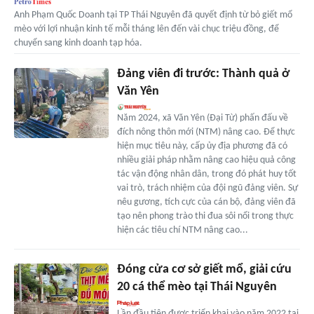
Anh Phạm Quốc Doanh tại TP Thái Nguyên đã quyết định từ bỏ giết mổ
mèo với lợi nhuận kinh tế mỗi tháng lên đến vài chục triệu đồng, để
chuyển sang kinh doanh tạp hóa.
Đảng viên đi trước: Thành quả ở
Văn Yên
Năm 2024, xã Văn Yên (Đại Từ) phấn đấu về
đích nông thôn mới (NTM) nâng cao. Để thực
hiện mục tiêu này, cấp ủy địa phương đã có
nhiều giải pháp nhằm nâng cao hiệu quả công
tác vận động nhân dân, trong đó phát huy tốt
vai trò, trách nhiệm của đội ngũ đảng viên. Sự
nêu gương, tích cực của cán bộ, đảng viên đã
tạo nên phong trào thi đua sôi nổi trong thực
hiện các tiêu chí NTM nâng cao...
Đóng cửa cơ sở giết mổ, giải cứu
20 cá thể mèo tại Thái Nguyên
Lần đầu tiên được triển khai vào năm 2022 tại