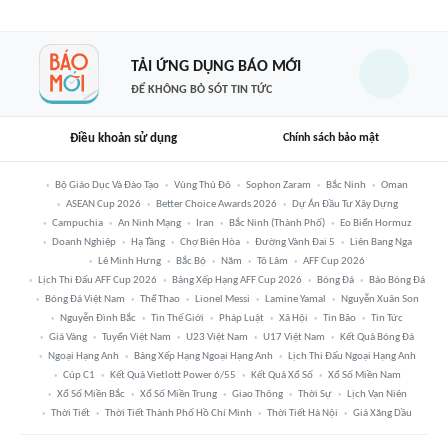
TẢI ỨNG DỤNG BÁO MỚI
ĐỂ KHÔNG BỎ SÓT TIN TỨC
Điều khoản sử dụng
Chính sách bảo mật
Bộ Giáo Dục Và Đào Tạo
Vùng Thủ Đô
Sophon Zaram
Bắc Ninh
Oman
ASEAN Cup 2026
Better Choice Awards 2026
Dự Án Đầu Tư Xây Dựng
Campuchia
An Ninh Mạng
Iran
Bắc Ninh (thành Phố)
Eo Biển Hormuz
Doanh Nghiệp
Hạ Tầng
Chợ Biên Hòa
Đường Vành Đai 5
Liên Bang Nga
Lê Minh Hưng
Bắc Bộ
Năm
Tô Lâm
AFF Cup 2026
Lịch Thi Đấu AFF Cup 2026
Bảng Xếp Hạng AFF Cup 2026
Bóng Đá
Báo Bóng Đá
Bóng Đá Việt Nam
Thể Thao
Lionel Messi
Lamine Yamal
Nguyễn Xuân Son
Nguyễn Đình Bắc
Tin Thế Giới
Pháp Luật
Xã Hội
Tin Bão
Tin Tức
Giá Vàng
Tuyển Việt Nam
U23 Việt Nam
U17 Việt Nam
Kết Quả Bóng Đá
Ngoại Hạng Anh
Bảng Xếp Hạng Ngoại Hạng Anh
Lịch Thi Đấu Ngoại Hạng Anh
Cúp C1
Kết Quả Vietlott Power 6/55
Kết Quả Xổ Số
Xổ Số Miền Nam
Xổ Số Miền Bắc
Xổ Số Miền Trung
Giao Thông
Thời Sự
Lịch Vạn Niên
Thời Tiết
Thời Tiết Thành Phố Hồ Chí Minh
Thời Tiết Hà Nội
Giá Xăng Dầu