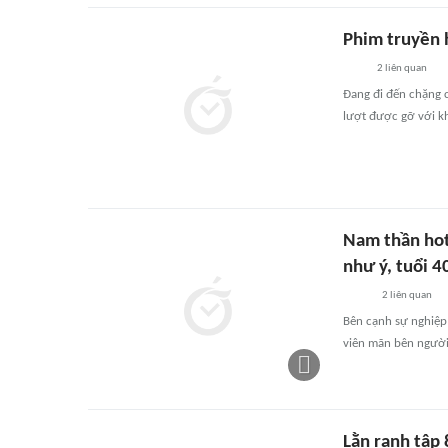
Phim truyền h
2
liên quan
Đang đi đến chặng c
lượt được gỡ với kh
Nam thần hot
như ý, tuổi 4
2
liên quan
Bên cạnh sự nghiệ
viên mãn bên người 
Lằn ranh tập 