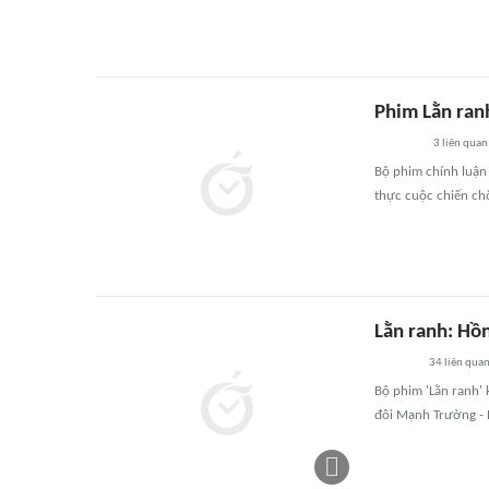
Phim Lằn ran
3
liên quan
Bộ phim chính luận
thực cuộc chiến chố
Lằn ranh: Hồ
34
liên qua
Bộ phim 'Lằn ranh' 
đôi Mạnh Trường - 