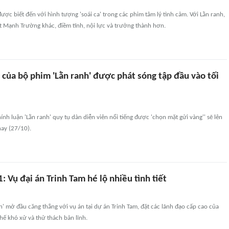
ược biết đến với hình tượng 'soái ca' trong các phim tâm lý tình cảm. Với Lằn ranh,
t Mạnh Trường khác, điềm tĩnh, nội lực và trưởng thành hơn.
 của bộ phim 'Lằn ranh' được phát sóng tập đầu vào tối
ính luận 'Lằn ranh' quy tụ dàn diễn viên nổi tiếng được 'chọn mặt gửi vàng'' sẽ lên
ay (27/10).
1: Vụ đại án Trinh Tam hé lộ nhiều tình tiết
h' mở đầu căng thẳng với vụ án tại dự án Trinh Tam, đặt các lãnh đạo cấp cao của
thế khó xử và thử thách bản lĩnh.