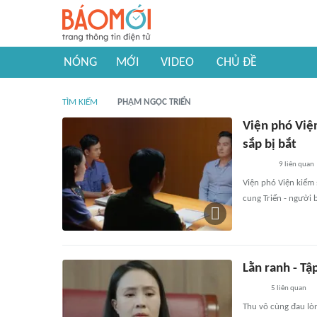
NÓNG
MỚI
VIDEO
CHỦ ĐỀ
TÌM KIẾM
PHẠM NGỌC TRIỂN
Viện phó Viện
sắp bị bắt
9
liên quan
Viện phó Viện kiểm 
cung Triển - người b
Lằn ranh - Tậ
5
liên quan
Thu vô cùng đau lò