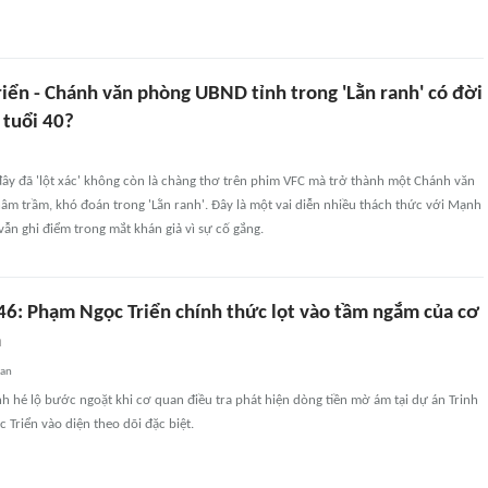
iển - Chánh văn phòng UBND tỉnh trong 'Lằn ranh' có đời
 tuổi 40?
y đã 'lột xác' không còn là chàng thơ trên phim VFC mà trở thành một Chánh văn
m trầm, khó đoán trong 'Lằn ranh'. Đây là một vai diễn nhiều thách thức với Mạnh
n ghi điểm trong mắt khán giả vì sự cố gắng.
 46: Phạm Ngọc Triển chính thức lọt vào tầm ngắm của cơ
a
uan
h hé lộ bước ngoặt khi cơ quan điều tra phát hiện dòng tiền mờ ám tại dự án Trinh
Triển vào diện theo dõi đặc biệt.