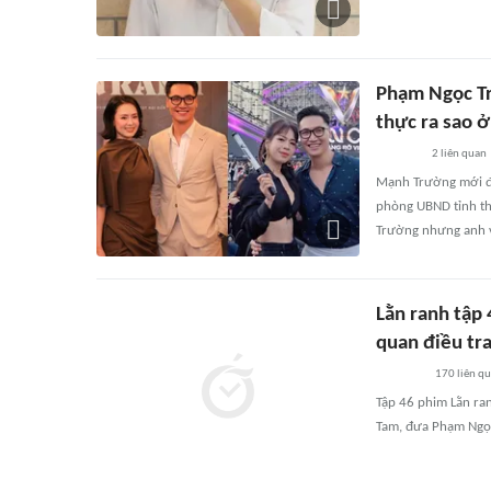
Phạm Ngọc Tr
thực ra sao ở
2
liên quan
Mạnh Trường mới đâ
phòng UBND tỉnh thâ
Trường nhưng anh vẫ
Lằn ranh tập
quan điều tr
170
liên q
Tập 46 phim Lằn ran
Tam, đưa Phạm Ngọc 