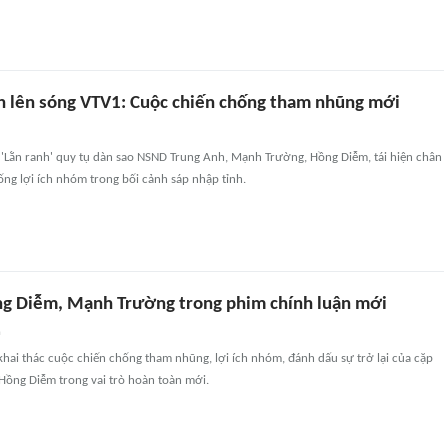
h lên sóng VTV1: Cuộc chiến chống tham nhũng mới
 'Lằn ranh' quy tụ dàn sao NSND Trung Anh, Mạnh Trường, Hồng Diễm, tái hiện chân
ng lợi ích nhóm trong bối cảnh sáp nhập tỉnh.
ng Diễm, Mạnh Trường trong phim chính luận mới
n
khai thác cuộc chiến chống tham nhũng, lợi ích nhóm, đánh dấu sự trở lại của cặp
Hồng Diễm trong vai trò hoàn toàn mới.