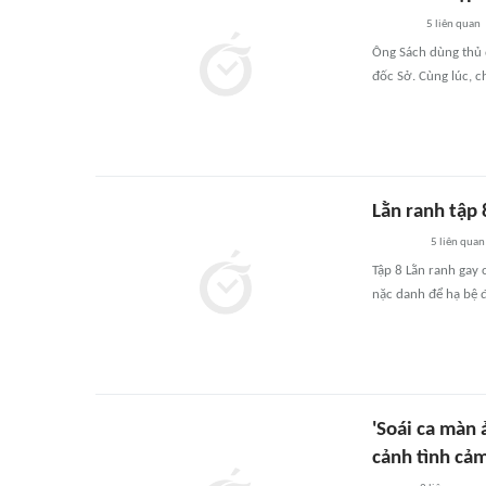
5
liên quan
Ông Sách dùng thủ 
đốc Sở. Cùng lúc, c
Lằn ranh tập
5
liên quan
Tập 8 Lằn ranh gay
nặc danh để hạ bệ 
'Soái ca màn 
cảnh tình cả