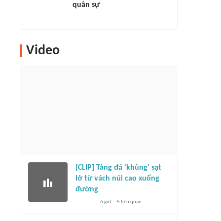
quân sự
Video
[CLIP] Tảng đá 'khủng' sạt
lở từ vách núi cao xuống
đường
6 giờ
5
liên quan