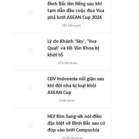
Đình Bắc lên tiếng sau khi
tạm dẫn đầu cuộc đua Vua
phá lưới ASEAN Cup 2026
581
liên quan
Lý do Khánh 'Sky', 'Vua
Quạt' và Hồ Văn Khoa bị
khởi tố
104
liên quan
CĐV Indonesia nổi giận sau
khi đội nhà bị loại khỏi
ASEAN Cup
2
liên quan
HLV Kim Sang-sik nói điều
đặc biệt về Đình Bắc sau cú
đúp vào lưới Campuchia
3538
liên quan