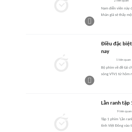
2
liên quan
Nam diễn viên này đ
khán giả sẽ thấy mộ
Điều đặc biệt
nay
1
liên quan
Bộ phim về đề tài ch
sóng VTV1 từ hôm n
Lằn ranh tập 
9
liên quan
Tập 1 phim 'Lằn ran
tỉnh Việt Đông vào 