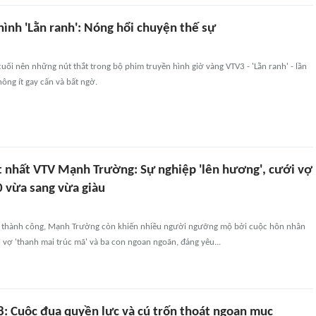
ình 'Lằn ranh': Nóng hổi chuyện thế sự
uối nên những nút thắt trong bộ phim truyền hình giờ vàng VTV3 - 'Lằn ranh' - lần
ông ít gay cấn và bất ngờ.
 nhất VTV Mạnh Trường: Sự nghiệp 'lên hương', cưới vợ
0 vừa sang vừa giàu
p thành công, Mạnh Trường còn khiến nhiều người ngưỡng mộ bởi cuộc hôn nhân
vợ 'thanh mai trúc mã' và ba con ngoan ngoãn, đáng yêu...
8: Cuộc đua quyền lực và cú trốn thoát ngoạn mục