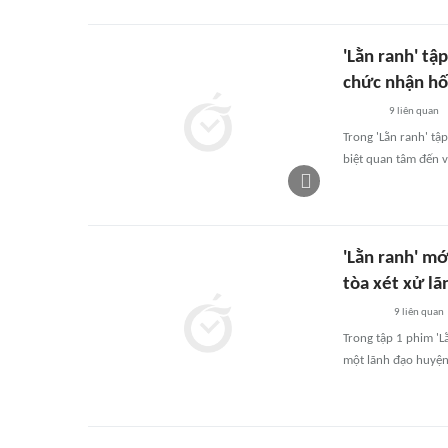
'Lằn ranh' tậ
chức nhận hối
9
liên quan
Trong 'Lằn ranh' tập
biệt quan tâm đến v
'Lằn ranh' mớ
tòa xét xử lã
9
liên quan
Trong tập 1 phim 'L
một lãnh đạo huyện 