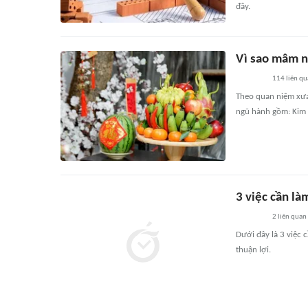
đây.
Vì sao mâm n
114
liên q
Theo quan niệm xưa
ngũ hành gồm: Kim -
3 việc cần l
2
liên quan
Dưới đây là 3 việc
thuận lợi.