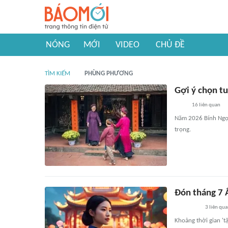
NÓNG
MỚI
VIDEO
CHỦ ĐỀ
TÌM KIẾM
PHÙNG PHƯƠNG
Gợi ý chọn t
16
liên quan
Năm 2026 Bính Ngọ 
trọng.
Đón tháng 7 
3
liên qu
Khoảng thời gian 't