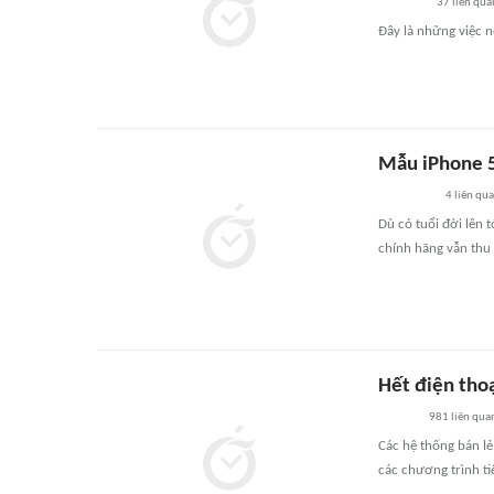
37
liên qua
Đây là những việc n
Mẫu iPhone 5 
4
liên qu
Dù có tuổi đời lên 
chính hãng vẫn thu
Hết điện thoạ
981
liên qua
Các hệ thống bán lẻ
các chương trình ti