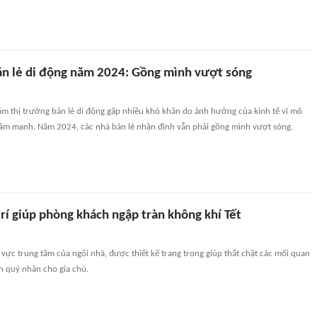
án lẻ di động năm 2024: Gồng mình vượt sóng
m thị trường bán lẻ di động gặp nhiều khó khăn do ảnh hưởng của kinh tế vĩ mô
ảm mạnh. Năm 2024, các nhà bán lẻ nhận định vẫn phải gồng mình vượt sóng.
rí giúp phòng khách ngập tràn không khí Tết
vực trung tâm của ngôi nhà, được thiết kế trang trọng giúp thắt chặt các mối quan
ận quý nhân cho gia chủ.