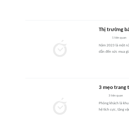
Thị trường b
1
liên quan
Năm 2023 là một nă
dẫn đến sức mua gi
3 mẹo trang t
3
liên quan
Phòng khách là khu 
hệ tích cực, tăng v