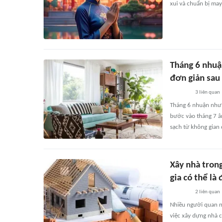
xui và chuẩn bị may
Tháng 6 nhuận
đơn giản sau 
3
liên quan
Tháng 6 nhuận như 
bước vào tháng 7 â
sạch từ không gian 
Xây nhà tron
gia có thể là
2
liên quan
Nhiều người quan n
việc xây dựng nhà c