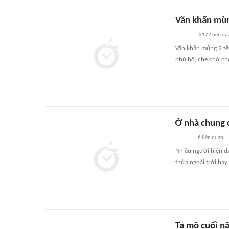
Văn khấn mùn
2172
liên qu
Văn khấn mùng 2 tết 
phù hộ, che chở ch
Ở nhà chung 
6
liên quan
Nhiều người hiện đ
thừa ngoài trời hay
Tạ mộ cuối nă