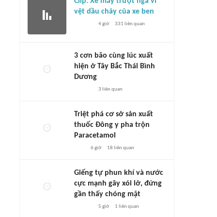
Clip: Xe máy trượt ngã vì
vệt dầu chảy của xe ben
4 giờ
331
liên quan
3 cơn bão cùng lúc xuất
hiện ở Tây Bắc Thái Bình
Dương
3
liên quan
Triệt phá cơ sở sản xuất
thuốc Đông y pha trộn
Paracetamol
6 giờ
18
liên quan
Giếng tự phun khí và nước
cực mạnh gây xói lở, đứng
gần thấy chóng mặt
5 giờ
1
liên quan