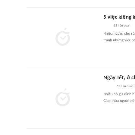
5 việc kiêng 
25
liên quan
Nhiều người cho rằn
tránh những việc p
Ngày Tết, ở c
62
liên quan
Nhiều hộ gia đình 
Giao thừa ngoài trờ