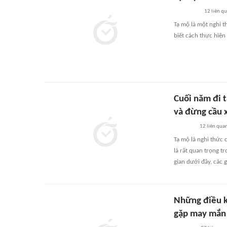
12
liên q
Tạ mộ là một nghi t
biết cách thực hiện
Cuối năm đi t
và đừng cầu x
12
liên qua
Tạ mộ là nghi thức 
là rất quan trọng t
gian dưới đây, các 
Những điều ki
gặp may mắn