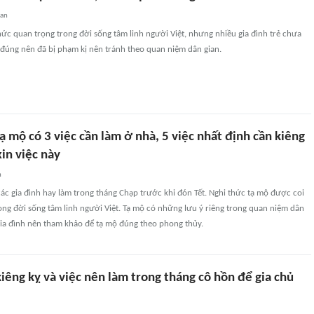
uan
hức quan trọng trong đời sống tâm linh người Việt, nhưng nhiều gia đình trẻ chưa
 đúng nên đã bị phạm kị nên tránh theo quan niệm dân gian.
ạ mộ có 3 việc cần làm ở nhà, 5 việc nhất định cần kiêng
in việc này
n
các gia đình hay làm trong tháng Chạp trước khi đón Tết. Nghi thức tạ mộ được coi
rong đời sống tâm linh người Việt. Tạ mộ có những lưu ý riêng trong quan niệm dân
gia đình nên tham khảo để tạ mộ đúng theo phong thủy.
êng kỵ và việc nên làm trong tháng cô hồn để gia chủ