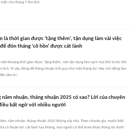
 mắn cho tháng 7 Âm lịch.
 là thời gian được 'tặng thêm', tận dụng làm vài việc
để đón tháng 'cô hồn' được cát lành
một khoảng thời gian được 'tặng thêm', nên tận dụng làm sạch mọi thứ trước khi
m lịch. Vì vậy, đừng để tháng nhuận trôi qua như một tháng dư. Hãy chủ động làm
đến tâm trí.
g năm nhuận, tháng nhuận 2025 có sao? Lời của chuyên
 điều bất ngờ với nhiều người
iệm, năm nhuận, tháng nhuận 2025 không xây nhà. Theo chuyên gia, muốn biết
ửa có thuận lợi, cát lành hay không, mọi người có thể tham khảo thông tin dưới