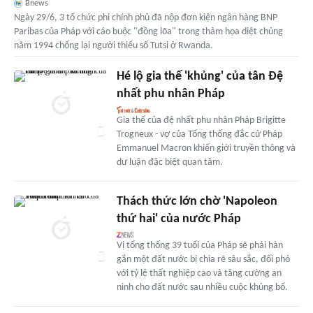
Bnews
Ngày 29/6, 3 tổ chức phi chính phủ đã nộp đơn kiện ngân hàng BNP
Paribas của Pháp với cáo buộc "đồng lõa" trong thảm họa diệt chủng
năm 1994 chống lại người thiểu số Tutsi ở Rwanda.
Hé lộ gia thế 'khủng' của tân Đệ
nhất phu nhân Pháp
Gia thế của đệ nhất phu nhân Pháp Brigitte
Trogneux - vợ của Tổng thống đắc cử Pháp
Emmanuel Macron khiến giới truyền thông và
dư luận đặc biệt quan tâm.
Thách thức lớn chờ 'Napoleon
thứ hai' của nước Pháp
Vị tổng thống 39 tuổi của Pháp sẽ phải hàn
gắn một đất nước bị chia rẽ sâu sắc, đối phó
với tỷ lệ thất nghiệp cao và tăng cường an
ninh cho đất nước sau nhiều cuộc khủng bố.