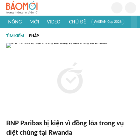
NÓNG
MỚI
VIDEO
CHỦ ĐỀ
#ASEAN Cup 2026
#Trí tuệ nhân tạo
#Mỹ - Iran
#Khám phá Việt Nam
TÌM KIẾM
PHÁP
#Khám phá thế giới
BNP Paribas bị kiện vì đồng lõa trong vụ
diệt chủng tại Rwanda