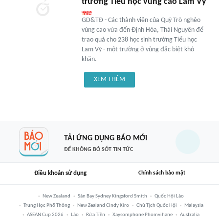
trường Tiểu học vùng cao Lam Vỹ
GD&TĐ - Các thành viên của Quỹ Trò nghèo
vùng cao vừa đến Định Hóa, Thái Nguyên để
trao quà cho 238 học sinh trường Tiểu học
Lam Vỹ - một trường ở vùng đặc biệt khó
khăn.
XEM THÊM
TẢI ỨNG DỤNG BÁO MỚI
ĐỂ KHÔNG BỎ SÓT TIN TỨC
Điều khoản sử dụng
Chính sách bảo mật
New Zealand
Sân Bay Sydney Kingsford Smith
Quốc Hội Lào
Trung Học Phổ Thông
New Zealand Cindy Kiro
Chủ Tịch Quốc Hội
Malaysia
ASEAN Cup 2026
Lào
Rửa Tiền
Xaysomphone Phomvihane
Australia