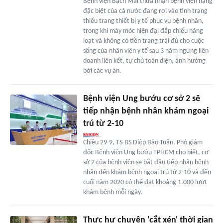
Bệnh viện Bạch Mai thừa nhận bệnh viện hạng
đặc biệt của cả nước đang rơi vào tình trạng
thiếu trang thiết bị y tế phục vụ bệnh nhân,
trong khi máy móc hiện đại đắp chiếu hàng
loạt và không có tiền trang trải đủ cho cuộc
sống của nhân viên y tế sau 3 năm ngừng liên
doanh liên kết, tự chủ toàn diện, ảnh hưởng
bởi các vụ án.
Bệnh viện Ung bướu cơ sở 2 sẽ
tiếp nhận bệnh nhân khám ngoại
trú từ 2-10
Chiều 29-9, TS-BS Diệp Bảo Tuấn, Phó giám
đốc Bệnh viện Ung bướu TPHCM cho biết, cơ
sở 2 của bệnh viện sẽ bắt đầu tiếp nhận bệnh
nhân đến khám bệnh ngoại trú từ 2-10 và đến
cuối năm 2020 có thể đạt khoảng 1.000 lượt
khám bệnh mỗi ngày.
Thực hư chuyện 'cắt xén' thời gian