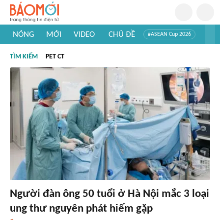
NÓNG
MỚI
VIDEO
CHỦ ĐỀ
#ASEAN Cup 2026
#Trí tuệ nhân tạo
#Mỹ - Iran
#Khám phá Việt Nam
TÌM KIẾM
PET CT
#Khám phá thế giới
Người đàn ông 50 tuổi ở Hà Nội mắc 3 loại
ung thư nguyên phát hiếm gặp