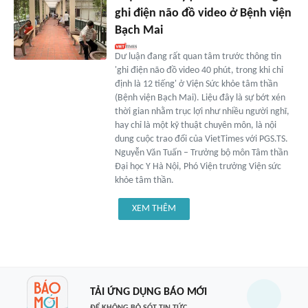
ghi điện não đồ video ở Bệnh viện
Bạch Mai
Dư luận đang rất quan tâm trước thông tin
'ghi điện não đồ video 40 phút, trong khi chỉ
định là 12 tiếng' ở Viện Sức khỏe tâm thần
(Bệnh viện Bạch Mai). Liệu đây là sự bớt xén
thời gian nhằm trục lợi như nhiều người nghĩ,
hay chỉ là một kỹ thuật chuyên môn, là nội
dung cuộc trao đổi của VietTimes với PGS.TS.
Nguyễn Văn Tuấn – Trưởng bộ môn Tâm thần
Đại học Y Hà Nội, Phó Viện trưởng Viện sức
khỏe tâm thần.
XEM THÊM
TẢI ỨNG DỤNG BÁO MỚI
ĐỂ KHÔNG BỎ SÓT TIN TỨC