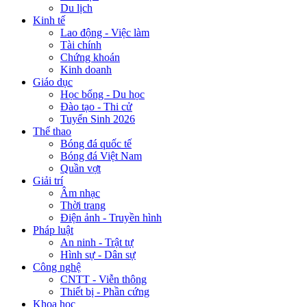
Du lịch
Kinh tế
Lao động - Việc làm
Tài chính
Chứng khoán
Kinh doanh
Giáo dục
Học bổng - Du học
Đào tạo - Thi cử
Tuyển Sinh 2026
Thể thao
Bóng đá quốc tế
Bóng đá Việt Nam
Quần vợt
Giải trí
Âm nhạc
Thời trang
Điện ảnh - Truyền hình
Pháp luật
An ninh - Trật tự
Hình sự - Dân sự
Công nghệ
CNTT - Viễn thông
Thiết bị - Phần cứng
Khoa học