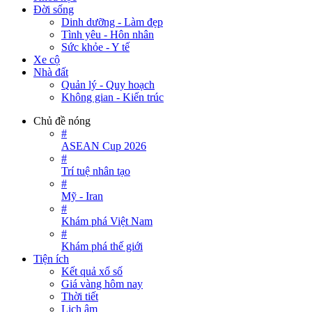
Đời sống
Dinh dưỡng - Làm đẹp
Tình yêu - Hôn nhân
Sức khỏe - Y tế
Xe cộ
Nhà đất
Quản lý - Quy hoạch
Không gian - Kiến trúc
Chủ đề nóng
#
ASEAN Cup 2026
#
Trí tuệ nhân tạo
#
Mỹ - Iran
#
Khám phá Việt Nam
#
Khám phá thế giới
Tiện ích
Kết quả xổ số
Giá vàng hôm nay
Thời tiết
Lịch âm