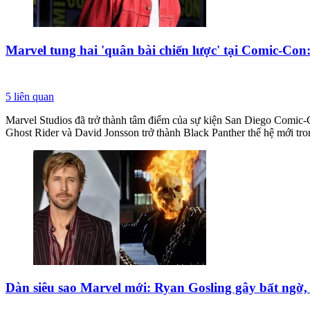
Marvel tung hai 'quân bài chiến lược' tại Comic-Con
5
liên quan
Marvel Studios đã trở thành tâm điểm của sự kiện San Diego Comic-C
Ghost Rider và David Jonsson trở thành Black Panther thế hệ mới tro
Dàn siêu sao Marvel mới: Ryan Gosling gây bất ngờ,