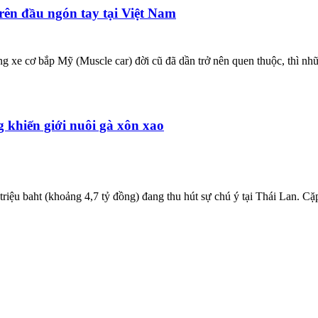
rên đầu ngón tay tại Việt Nam
ng xe cơ bắp Mỹ (Muscle car) đời cũ đã dần trở nên quen thuộc, thì 
g khiến giới nuôi gà xôn xao
iệu baht (khoảng 4,7 tỷ đồng) đang thu hút sự chú ý tại Thái Lan. Cặp g