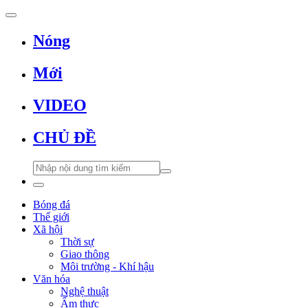
Nóng
Mới
VIDEO
CHỦ ĐỀ
Bóng đá
Thế giới
Xã hội
Thời sự
Giao thông
Môi trường - Khí hậu
Văn hóa
Nghệ thuật
Ẩm thực