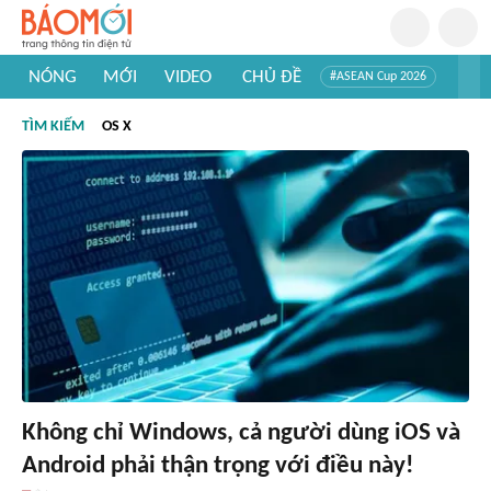
NÓNG
MỚI
VIDEO
CHỦ ĐỀ
#ASEAN Cup 2026
#Trí tuệ nhân tạo
#Mỹ - Iran
#Khám phá Việt Nam
TÌM KIẾM
OS X
#Khám phá thế giới
Không chỉ Windows, cả người dùng iOS và
Android phải thận trọng với điều này!