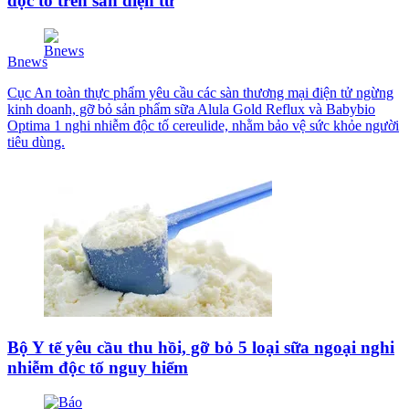
độc tố trên sàn điện tử
Bnews
Cục An toàn thực phẩm yêu cầu các sàn thương mại điện tử ngừng
kinh doanh, gỡ bỏ sản phẩm sữa Alula Gold Reflux và Babybio
Optima 1 nghi nhiễm độc tố cereulide, nhằm bảo vệ sức khỏe người
tiêu dùng.
Bộ Y tế yêu cầu thu hồi, gỡ bỏ 5 loại sữa ngoại nghi
nhiễm độc tố nguy hiểm