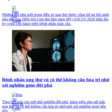
Những đột phá mới trong điều trị ung thư được công bố tại hội nghị
gần đây của Hiệp hội Ung thư lâm sàng Mỹ (ASCO) 2026 thắp lên
hy vọng cho hàng triệu bệnh nhân toàn cầu.
Bệnh nhân ung thư vú có thể không cần hóa trị nhờ
xét nghiệm gene đột phá
Theo kết quả của một thử nghiệm đột phá, hàng triệu phụ nữ mắc
ung thư vú có thể không cần hóa trị nhờ một xét nghiệm gene tiên
tiến.