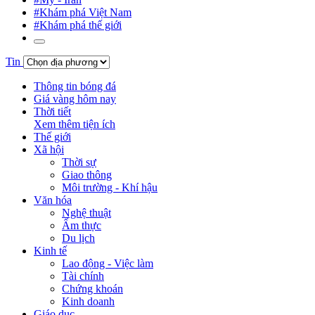
#Khám phá Việt Nam
#Khám phá thế giới
Tin
Thông tin bóng đá
Giá vàng hôm nay
Thời tiết
Xem thêm tiện ích
Thế giới
Xã hội
Thời sự
Giao thông
Môi trường - Khí hậu
Văn hóa
Nghệ thuật
Ẩm thực
Du lịch
Kinh tế
Lao động - Việc làm
Tài chính
Chứng khoán
Kinh doanh
Giáo dục