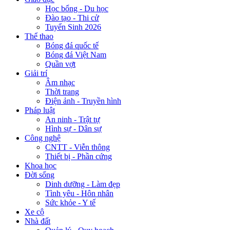
Học bổng - Du học
Đào tạo - Thi cử
Tuyển Sinh 2026
Thể thao
Bóng đá quốc tế
Bóng đá Việt Nam
Quần vợt
Giải trí
Âm nhạc
Thời trang
Điện ảnh - Truyền hình
Pháp luật
An ninh - Trật tự
Hình sự - Dân sự
Công nghệ
CNTT - Viễn thông
Thiết bị - Phần cứng
Khoa học
Đời sống
Dinh dưỡng - Làm đẹp
Tình yêu - Hôn nhân
Sức khỏe - Y tế
Xe cộ
Nhà đất