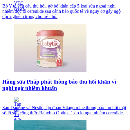
Bộ Y tế yêu cầu thu hồi, gỡ bỏ khẩn cấp 5 loại sữa ngoại nghi
nhiễm độc tố cereulide sau cảnh báo quốc tế về nguy cơ gây ngộ
độc nghiêm trọng cho trẻ nhỏ.
Hãng sữa Pháp phát thông báo thu hồi khẩn vì
nghi ngờ nhiễm khuẩn
Sau Danone và Nestlé, tập đoàn Vitagermine thông báo thu hồi một
số lô sữa công thức Babybio Optima 1 do lo ngại nhiễm cereulide.