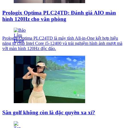
Prologix Optima PLC24TD: Đánh giá AIO màn
hình 120Hz cho văn phòng
Prologix Optima PLC24TD là máy tính All-in-One kết hợp hiệu
năng từ chip Intel Core i5-12400 và trải nghiệm hình ảnh mượt mà
với màn hình 120Hz độc đáo.
Sân golf không còn là đặc quyền xa xỉ?