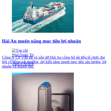
Hải An muốn nâng mục tiêu lợi nhuận
Công ty CP Vận tải và xếp dỡ Hải An công bố tài liệu tổ chức đại
hội cổ đông bất thường, dự kiến tăng mạnh mục tiêu sản lượng, lợi
nhuận và doanh thu.