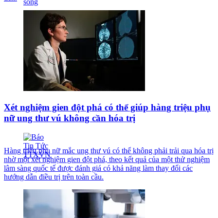
Xét nghiệm gien đột phá có thể giúp hàng triệu phụ
nữ ung thư vú không cần hóa trị
Hàng triệu phụ nữ mắc ung thư vú có thể không phải trải qua hóa trị
nhờ một xét nghiệm gien đột phá, theo kết quả của một thử nghiệm
lâm sàng quốc tế được đánh giá có khả năng làm thay đổi các
hướng dẫn điều trị trên toàn cầu.