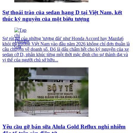
Sự thoái trào của sedan hạng D tại Việt Nam, kết
thúc kỷ nguyên của một biểu tượng
Sự rút lui của những 'tượng đài' như Honda Accord hay Mazda6
khỏi thị trường Việt Nam vào đầu năm 2026 không chỉ đơn thuần là
câu chuyện về doanh số. Đó là dấu chấm hết cho kỷ nguyên của xe
sedan cỡ D, phân khúc từng một thời mặc định cho sự thành đạt và
vị thế của người chủ sở hữu...
Yêu cầu gỡ bán sữa Alula Gold Reflux nghi nhiễm