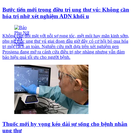
Bước tiến mới trong điều trị ung thư vú: Không cần
hóa trị nhờ xét nghiệm ADN khối u
Không còn đối mặt với nỗi sợ rụng tóc, mệt mỏi hay mãn kinh sớm,
phụ nữ mắc ung thư vú giai đoạn đầu giờ đây có cơ hội bỏ qua hóa
trị một cách an toàn. Nghiên cứu mới dựa trên xét nghiệm gen
Prosigna đang mở ra cánh cửa điều trị nhẹ nhàng nhưng vẫn đảm
bảo hiệu quả tối ưu cho người bệnh.
Thuốc mới hy vọng kéo dài sự sống cho bệnh nhân
ung thư