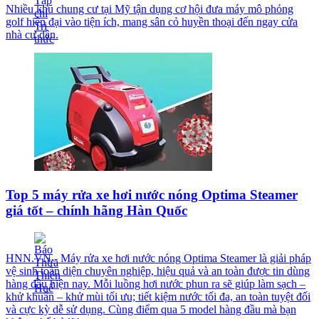
Nhiều khu chung cư tại Mỹ tận dụng cơ hội đưa máy mô phỏng
golf hiện đại vào tiện ích, mang sân cỏ huyền thoại đến ngay cửa
nhà cư dân.
Top 5 máy rửa xe hơi nước nóng Optima Steamer
giá tốt – chính hãng Hàn Quốc
HNN.VN - Máy rửa xe hơi nước nóng Optima Steamer là giải pháp
vệ sinh toàn diện chuyên nghiệp, hiệu quả và an toàn được tin dùng
hàng đầu hiện nay. Mỗi luồng hơi nước phun ra sẽ giúp làm sạch –
khử khuẩn – khử mùi tối ưu; tiết kiệm nước tối đa, an toàn tuyệt đối
và cực kỳ dễ sử dụng. Cùng điểm qua 5 model hàng đầu mà bạn