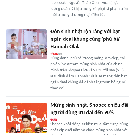
facebook ''Nguyễn Thảo Ohui'' vừa bị lực
lượng quản lý thị trường xử phạt vi phạm trên
môi trường thương mại điện tử.
Đón sinh nhật rộn ràng với bạt
ngàn deal khủng cùng 'phú bà'
Hannah Olala
Xứng danh 'phú bà' trong mảng làm đẹp, tại
phiên livestream mừng sinh nhật của chính
mình trên Shopee Live vào 19H tối nay (5.5),
KOL đình đám Hannah Olala sẽ mang đến bạt
ngàn deal khủng để dành tặng toàn bộ người
theo dõi.
Mừng sinh nhật, Shopee chiêu đãi
người dùng ưu đãi đến 90%
Shopee khởi động sự kiện mua sắm tưng bừng
nhất dịp cuối năm và chào mừng sinh nhật với