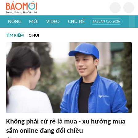
NÓNG
MỚI
VIDEO
CHỦ ĐỀ
#ASEAN Cup 2026
#Trí tuệ nhân tạo
#Mỹ - Iran
#Khám phá Việt Nam
TÌM KIẾM
O HUI
#Khám phá thế giới
Không phải cứ rẻ là mua - xu hướng mua
sắm online đang đổi chiều