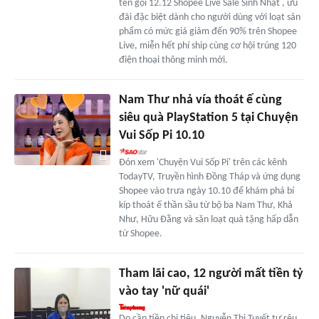
tên gọi 12.12 Shopee Live Sale Sinh Nhật , ưu
đãi đặc biệt dành cho người dùng với loạt sản
phẩm có mức giá giảm đến 90% trên Shopee
Live, miễn hết phí ship cùng cơ hội trúng 120
điện thoại thông minh mới.
Nam Thư nhả vía thoát ế cùng
siêu quà PlayStation 5 tại Chuyện
Vui Sốp Pi 10.10
Đón xem 'Chuyện Vui Sốp Pi' trên các kênh
TodayTV, Truyền hình Đồng Tháp và ứng dụng
Shopee vào trưa ngày 10.10 để khám phá bí
kíp thoát ế thần sầu từ bộ ba Nam Thư, Khả
Như, Hữu Đằng và săn loạt quà tặng hấp dẫn
từ Shopee.
Tham lãi cao, 12 người mất tiền tỷ
vào tay 'nữ quái'
Do cần tiền chi tiêu, Nguyễn Thị Tuyết tự rêu