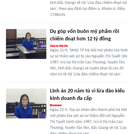
tỉnh Bắc Giang) về tội 'Lừa đảo chiếm đoạt tài
sản', theo quy định tại điểm a, Khoản 4, Điều
174BLHS.
Dụ góp vốn buôn mỹ phẩm rồi
chiếm đoạt hơn 12 tỷ đồng
Ngày 22/9, TAND TP Hà Nội mở phiên tòa hình
sự sơ thẩm xét xử bị cáo Nguyễn Thị Tuyết (SN
1987, trú tại thị trấn Cao Thượng, huyện Tân
Yên, tỉnh Bắc Giang) và tuyên phạt bị cáo 20
năm tù về tội 'Lừa đảo chiếm đoạt tài sản'.
Lĩnh án 20 năm tù vì lừa đảo kiểu
kinh doanh đa cấp
Ngày 22-9, Tòa án nhân dân thành phố Hà Nội
mở phiên tòa xét xử sơ thẩm đối với Nguyễn
Thị Tuyết (sinh năm 1987, trú ở thị trấn Cao
Thượng, huyện Tân Yên, Bắc Giang về tội 'Lừa
đảo chiếm đoạt tài sản'.