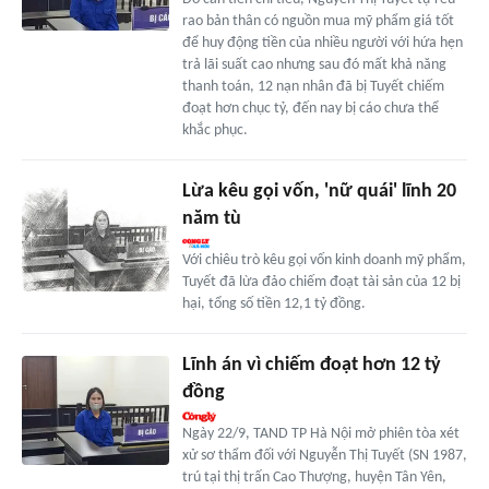
rao bản thân có nguồn mua mỹ phẩm giá tốt
để huy động tiền của nhiều người với hứa hẹn
trả lãi suất cao nhưng sau đó mất khả năng
thanh toán, 12 nạn nhân đã bị Tuyết chiếm
đoạt hơn chục tỷ, đến nay bị cáo chưa thể
khắc phục.
Lừa kêu gọi vốn, 'nữ quái' lĩnh 20
năm tù
Với chiêu trò kêu gọi vốn kinh doanh mỹ phẩm,
Tuyết đã lừa đảo chiếm đoạt tài sản của 12 bị
hại, tổng số tiền 12,1 tỷ đồng.
Lĩnh án vì chiếm đoạt hơn 12 tỷ
đồng
Ngày 22/9, TAND TP Hà Nội mở phiên tòa xét
xử sơ thẩm đối với Nguyễn Thị Tuyết (SN 1987,
trú tại thị trấn Cao Thượng, huyện Tân Yên,