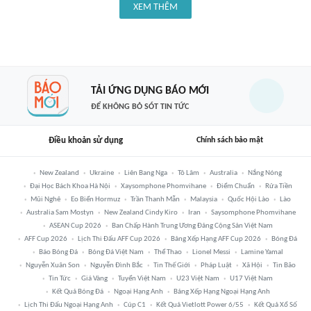
XEM THÊM
TẢI ỨNG DỤNG BÁO MỚI
ĐỂ KHÔNG BỎ SÓT TIN TỨC
Điều khoản sử dụng
Chính sách bảo mật
New Zealand
Ukraine
Liên Bang Nga
Tô Lâm
Australia
Nắng Nóng
Đại Học Bách Khoa Hà Nội
Xaysomphone Phomvihane
Điểm Chuẩn
Rửa Tiền
Mũi Nghê
Eo Biển Hormuz
Trần Thanh Mẫn
Malaysia
Quốc Hội Lào
Lào
Australia Sam Mostyn
New Zealand Cindy Kiro
Iran
Saysomphone Phomvihane
ASEAN Cup 2026
Ban Chấp Hành Trung Ương Đảng Cộng Sản Việt Nam
AFF Cup 2026
Lịch Thi Đấu AFF Cup 2026
Bảng Xếp Hạng AFF Cup 2026
Bóng Đá
Báo Bóng Đá
Bóng Đá Việt Nam
Thể Thao
Lionel Messi
Lamine Yamal
Nguyễn Xuân Son
Nguyễn Đình Bắc
Tin Thế Giới
Pháp Luật
Xã Hội
Tin Bão
Tin Tức
Giá Vàng
Tuyển Việt Nam
U23 Việt Nam
U17 Việt Nam
Kết Quả Bóng Đá
Ngoại Hạng Anh
Bảng Xếp Hạng Ngoại Hạng Anh
Lịch Thi Đấu Ngoại Hạng Anh
Cúp C1
Kết Quả Vietlott Power 6/55
Kết Quả Xổ Số