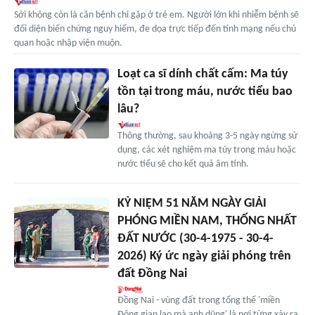
Sởi không còn là căn bệnh chỉ gặp ở trẻ em. Người lớn khi nhiễm bệnh sẽ
đối diện biến chứng nguy hiểm, đe dọa trực tiếp đến tính mạng nếu chủ
quan hoặc nhập viện muộn.
Loạt ca sĩ dính chất cấm: Ma túy
tồn tại trong máu, nước tiểu bao
lâu?
Thông thường, sau khoảng 3-5 ngày ngừng sử
dụng, các xét nghiệm ma túy trong máu hoặc
nước tiểu sẽ cho kết quả âm tính.
KỶ NIỆM 51 NĂM NGÀY GIẢI
PHÓNG MIỀN NAM, THỐNG NHẤT
ĐẤT NƯỚC (30-4-1975 - 30-4-
2026) Ký ức ngày giải phóng trên
đất Đồng Nai
Đồng Nai - vùng đất trong tổng thể 'miền
Đông gian lao mà anh dũng' là nơi từng xảy ra