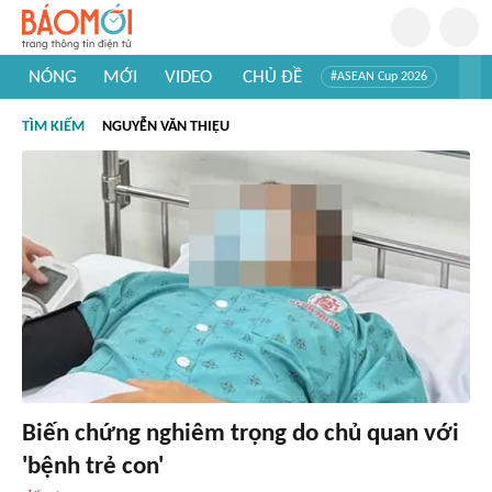
NÓNG
MỚI
VIDEO
CHỦ ĐỀ
#ASEAN Cup 2026
#Trí tuệ nhân tạo
#Mỹ - Iran
#Khám phá Việt Nam
TÌM KIẾM
NGUYỄN VĂN THIỆU
#Khám phá thế giới
Biến chứng nghiêm trọng do chủ quan với
'bệnh trẻ con'