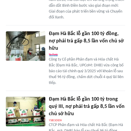
dẫn dắt Bình Điền bước vào giai đoạn mới:
Giai đoạn của phát triển bền vững và Chuyển
đổi Xanh.
Đạm Hà Bắc lỗ gần 100 tỷ đồng,
nợ phải trả gấp 8,5 lần vốn chủ sở
hữu
Công ty Cổ phần Phân đạm và Hóa chất Hà
Bắc (Đạm Hà Bắc, UPCoM: DHB) vừa công bố
báo cáo tài chính quý 3/2025 với khoản lỗ sau
thuế 96 tỷ đồng, chấm dứt chuỗi 4 quý lãi liên
tiếp.
Đạm Hà Bắc lỗ gần 100 tỷ trong
quý III, nợ phải trả gấp 8,5 lần vốn
chủ sở hữu
CTCP Phân đạm và Hóa chất Hà Bắc (Đạm Hà
Bắc, mã: DHB) báo lỗ sau thuế 96 tỷ đồng