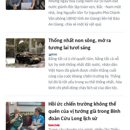
Những ngày hòa cùng niềm vui 50 năm đất
nước giành độc lập toàn vẹn, Bắc - Nam một
nhà, ông Nguyễn Văn Tư (nguyên Phó Chánh
Văn phòng UBND tỉnh An Giang) liên hệ Báo
An Giang, chia sẻ một kỷ vật quý.
Thống nhất non sông, mở ra
tương lai tươi sáng
Bằng tất cả ý chí quyết tâm, bằng tất cả nỗ
lực hy sinh thống nhất đất nước, nhân dân
Việt Nam đã giành được chiến thắng cuối
cùng của cuộc kháng chiến trường kỳ. Thắng
lợi đó là tất yếu trong xu thế thống nhất, hòa
bình chi phối dòng chảy lịch sử của dân tộc.
Hồi ức chiến trường không thể
quên của vị tướng già trong Binh
đoàn Cửu Long lịch sử
Trong câu chuyện của mình, nhiều lần Thiếu