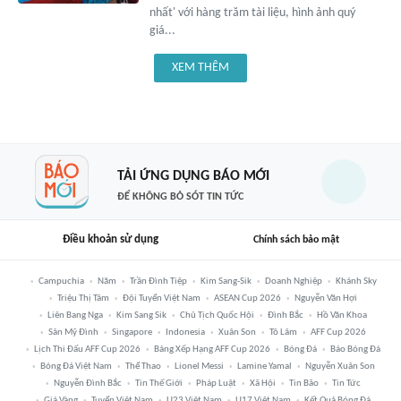
nhất' với hàng trăm tài liệu, hình ảnh quý
giá...
XEM THÊM
TẢI ỨNG DỤNG BÁO MỚI
ĐỂ KHÔNG BỎ SÓT TIN TỨC
Điều khoản sử dụng
Chính sách bảo mật
Campuchia
Năm
Trần Đình Tiệp
Kim Sang-Sik
Doanh Nghiệp
Khánh Sky
Triệu Thị Tâm
Đội Tuyển Việt Nam
ASEAN Cup 2026
Nguyễn Văn Hợi
Liên Bang Nga
Kim Sang Sik
Chủ Tịch Quốc Hội
Đình Bắc
Hồ Văn Khoa
Sân Mỹ Đình
Singapore
Indonesia
Xuân Son
Tô Lâm
AFF Cup 2026
Lịch Thi Đấu AFF Cup 2026
Bảng Xếp Hạng AFF Cup 2026
Bóng Đá
Báo Bóng Đá
Bóng Đá Việt Nam
Thể Thao
Lionel Messi
Lamine Yamal
Nguyễn Xuân Son
Nguyễn Đình Bắc
Tin Thế Giới
Pháp Luật
Xã Hội
Tin Bão
Tin Tức
Giá Vàng
Tuyển Việt Nam
U23 Việt Nam
U17 Việt Nam
Kết Quả Bóng Đá