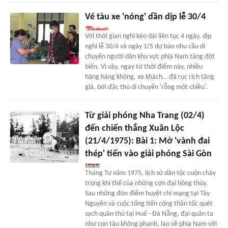
Vé tàu xe 'nóng' dần dịp lễ 30/4
Với thời gian nghỉ kéo dài liên tục 4 ngày, dịp
nghỉ lễ 30/4 và ngày 1/5 dự báo nhu cầu di
chuyển người dân khu vực phía Nam tăng đột
biến. Vì vậy, ngay từ thời điểm này, nhiều
hãng hàng không, xe khách… đã rục rịch tăng
giá, bởi đặc thù di chuyển 'rỗng một chiều'.
Từ giải phóng Nha Trang (02/4)
đến chiến thắng Xuân Lộc
(21/4/1975): Bài 1: Mở 'vành đai
thép' tiến vào giải phóng Sài Gòn
Tháng Tư năm 1975, lịch sử dân tộc cuộn chảy
trong khí thế của những cơn đại hồng thủy.
Sau những đòn điểm huyệt chí mạng tại Tây
Nguyên và cuộc tổng tiến công thần tốc quét
sạch quân thù tại Huế - Đà Nẵng, đại quân ta
như con tàu không phanh, lao về phía Nam với