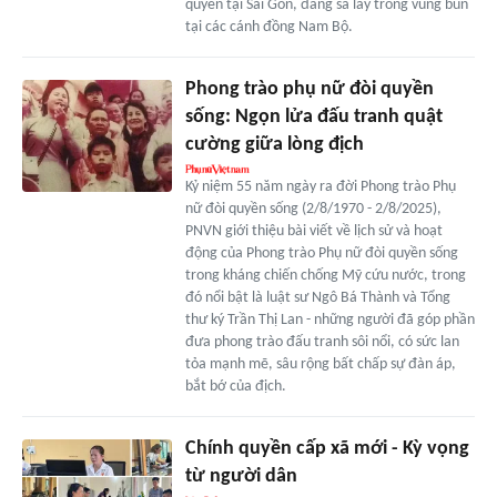
quyền tại Sài Gòn, đang sa lầy trong vũng bùn
tại các cánh đồng Nam Bộ.
Phong trào phụ nữ đòi quyền
sống: Ngọn lửa đấu tranh quật
cường giữa lòng địch
Kỷ niệm 55 năm ngày ra đời Phong trào Phụ
nữ đòi quyền sống (2/8/1970 - 2/8/2025),
PNVN giới thiệu bài viết về lịch sử và hoạt
động của Phong trào Phụ nữ đòi quyền sống
trong kháng chiến chống Mỹ cứu nước, trong
đó nổi bật là luật sư Ngô Bá Thành và Tổng
thư ký Trần Thị Lan - những người đã góp phần
đưa phong trào đấu tranh sôi nổi, có sức lan
tỏa mạnh mẽ, sâu rộng bất chấp sự đàn áp,
bắt bớ của địch.
Chính quyền cấp xã mới - Kỳ vọng
từ người dân