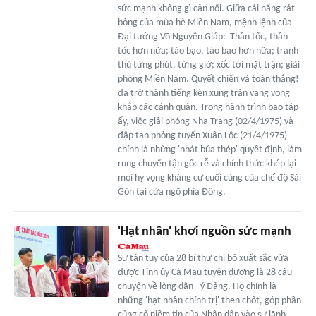
sức mạnh không gì cản nổi. Giữa cái nắng rát
bỏng của mùa hè Miền Nam, mệnh lệnh của
Đại tướng Võ Nguyên Giáp: 'Thần tốc, thần
tốc hơn nữa; táo bạo, táo bạo hơn nữa; tranh
thủ từng phút, từng giờ; xốc tới mặt trận; giải
phóng Miền Nam. Quyết chiến và toàn thắng!'
đã trở thành tiếng kèn xung trận vang vọng
khắp các cánh quân. Trong hành trình bão táp
ấy, việc giải phóng Nha Trang (02/4/1975) và
đập tan phòng tuyến Xuân Lộc (21/4/1975)
chính là những 'nhát búa thép' quyết định, làm
rung chuyển tận gốc rễ và chính thức khép lại
mọi hy vọng kháng cự cuối cùng của chế độ Sài
Gòn tại cửa ngõ phía Đông.
'Hạt nhân' khơi nguồn sức mạnh
Sự tận tụy của 28 bí thư chi bộ xuất sắc vừa
được Tỉnh ủy Cà Mau tuyên dương là 28 câu
chuyện về lòng dân - ý Ðảng. Họ chính là
những 'hạt nhân chính trị' then chốt, góp phần
củng cố niềm tin của Nhân dân vào sự lãnh