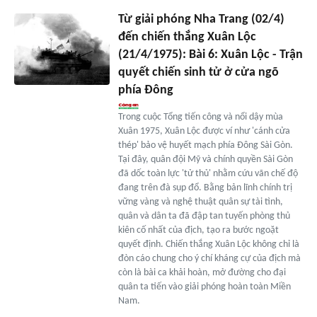
Từ giải phóng Nha Trang (02/4)
đến chiến thắng Xuân Lộc
(21/4/1975): Bài 6: Xuân Lộc - Trận
quyết chiến sinh tử ở cửa ngõ
phía Đông
Trong cuộc Tổng tiến công và nổi dậy mùa
Xuân 1975, Xuân Lộc được ví như 'cánh cửa
thép' bảo vệ huyết mạch phía Đông Sài Gòn.
Tại đây, quân đội Mỹ và chính quyền Sài Gòn
đã dốc toàn lực 'tử thủ' nhằm cứu vãn chế độ
đang trên đà sụp đổ. Bằng bản lĩnh chính trị
vững vàng và nghệ thuật quân sự tài tình,
quân và dân ta đã đập tan tuyến phòng thủ
kiên cố nhất của địch, tạo ra bước ngoặt
quyết định. Chiến thắng Xuân Lộc không chỉ là
đòn cáo chung cho ý chí kháng cự của địch mà
còn là bài ca khải hoàn, mở đường cho đại
quân ta tiến vào giải phóng hoàn toàn Miền
Nam.