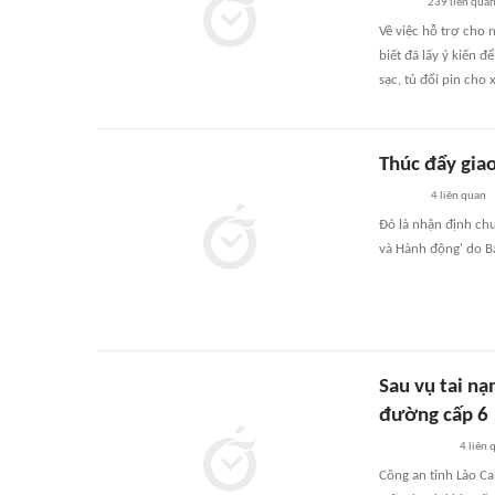
239
liên qua
Về việc hỗ trợ cho 
biết đã lấy ý kiến 
sạc, tủ đổi pin cho
Thúc đẩy gia
4
liên quan
Đó là nhận định chu
và Hành động' do Bá
Sau vụ tai nạ
đường cấp 6
4
liên 
Công an tỉnh Lào Ca