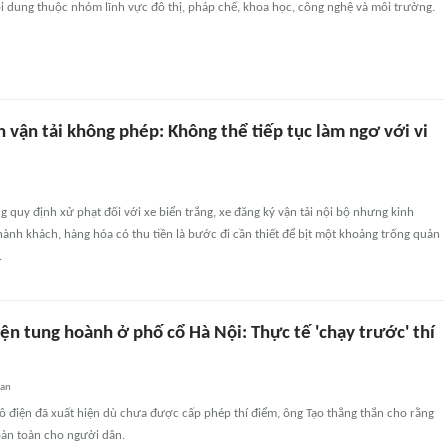
nội dung thuộc nhóm lĩnh vực đô thị, pháp chế, khoa học, công nghệ và môi trường.
 vận tải không phép: Không thể tiếp tục làm ngơ với vi
ng quy định xử phạt đối với xe biển trắng, xe đăng ký vận tải nội bộ nhưng kinh
nh khách, hàng hóa có thu tiền là bước đi cần thiết để bịt một khoảng trống quản
.
điện tung hoành ở phố cổ Hà Nội: Thực tế 'chạy trước' thí
uan
lô điện đã xuất hiện dù chưa được cấp phép thí điểm, ông Tạo thẳng thắn cho rằng
oàn toàn cho người dân.