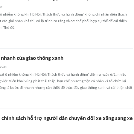
uan
 ô nhiễm không khí Hà Nội: Thách thức và hành động' không chỉ nhận diện thách
các giải pháp khả thi, có lộ trình rõ ràng và cơ chế phối hợp cụ thể để cải thiện
hí Thủ đô.
nhanh của giao thông xanh
 quan
soát ô nhiễm không khí Hà Nội: Thách thức và hành động' diễn ra ngày 6/1, nhiều
 việc triển khai vùng phát thải thấp, hạn chế phương tiện cá nhân và tổ chức lại
ng là bước đi nhanh nhưng cần thiết để thúc đẩy giao thông xanh và cải thiện chất
 chính sách hỗ trợ người dân chuyển đổi xe xăng sang xe