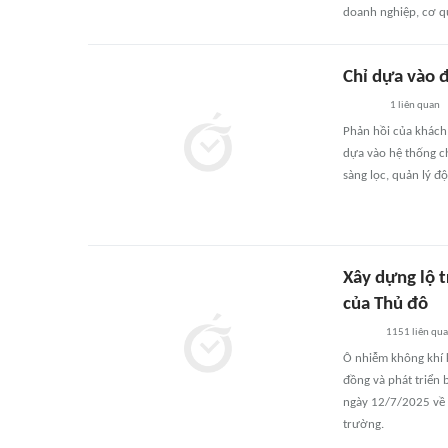
doanh nghiệp, cơ q
Chỉ dựa vào đ
1
liên quan
Phản hồi của khách 
dựa vào hệ thống c
sàng lọc, quản lý đội
Xây dựng lộ 
của Thủ đô
1151
liên qu
Ô nhiễm không khí k
đồng và phát triển 
ngày 12/7/2025 về 
trường.