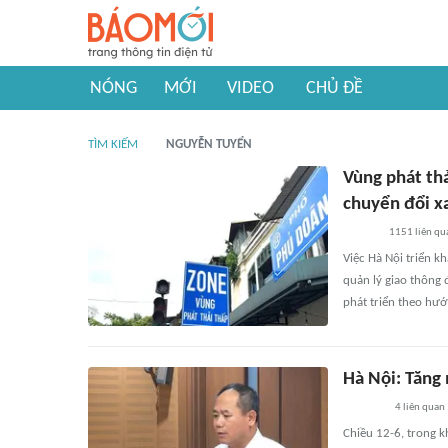
NÓNG
MỚI
VIDEO
CHỦ ĐỀ
TÌM KIẾM
NGUYỄN TUYỂN
Vùng phát thả
chuyển đổi x
1151
liên qu
Việc Hà Nội triển k
quản lý giao thông
phát triển theo hư
Hà Nội: Tăng 
4
liên quan
Chiều 12-6, trong k