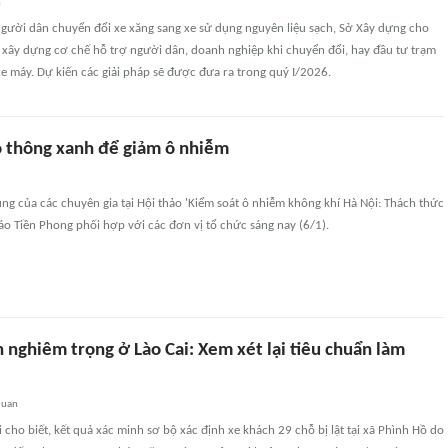
n
người dân chuyển đổi xe xăng sang xe sử dụng nguyên liệu sạch, Sở Xây dựng cho
để xây dựng cơ chế hỗ trợ người dân, doanh nghiệp khi chuyển đổi, hay đầu tư trạm
 xe máy. Dự kiến các giải pháp sẽ được đưa ra trong quý I/2026.
o thông xanh để giảm ô nhiễm
ng của các chuyên gia tại Hội thảo 'Kiểm soát ô nhiễm không khí Hà Nội: Thách thức
o Tiền Phong phối hợp với các đơn vị tổ chức sáng nay (6/1).
n nghiêm trọng ở Lào Cai: Xem xét lại tiêu chuẩn làm
quan
i cho biết, kết quả xác minh sơ bộ xác định xe khách 29 chỗ bị lật tại xã Phình Hồ do