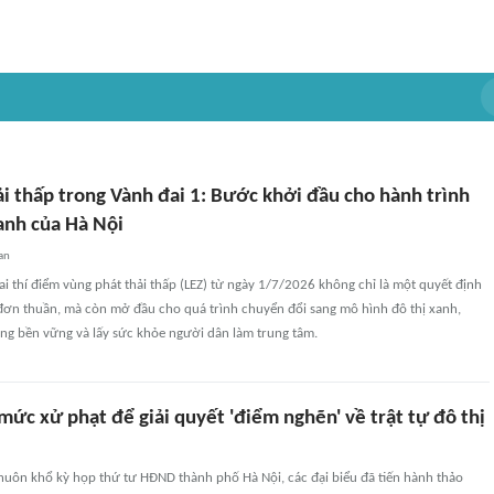
i thấp trong Vành đai 1: Bước khởi đầu cho hành trình
anh của Hà Nội
an
hai thí điểm vùng phát thải thấp (LEZ) từ ngày 1/7/2026 không chỉ là một quyết định
 đơn thuần, mà còn mở đầu cho quá trình chuyển đổi sang mô hình đô thị xanh,
ớng bền vững và lấy sức khỏe người dân làm trung tâm.
mức xử phạt để giải quyết 'điểm nghẽn' về trật tự đô thị
huôn khổ kỳ họp thứ tư HĐND thành phố Hà Nội, các đại biểu đã tiến hành thảo