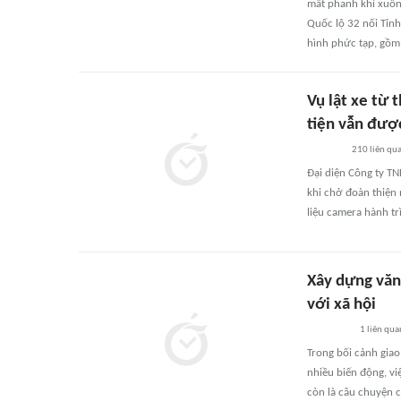
mất phanh khi xuốn
Quốc lộ 32 nối Tỉn
hình phức tạp, gồm 
Vụ lật xe từ 
tiện vẫn đượ
210
liên qu
Đại diện Công ty TN
khi chở đoàn thiện
liệu camera hành tr
Xây dựng văn 
với xã hội
1
liên qua
Trong bối cảnh giao
nhiều biến động, vi
còn là câu chuyện c