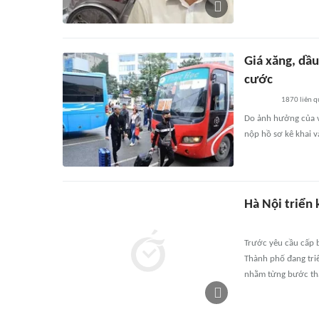
Giá xăng, dầu
cước
1870
liên 
Do ảnh hưởng của vi
nộp hồ sơ kê khai v
Hà Nội triển
Trước yêu cầu cấp b
Thành phố đang triể
nhằm từng bước thá