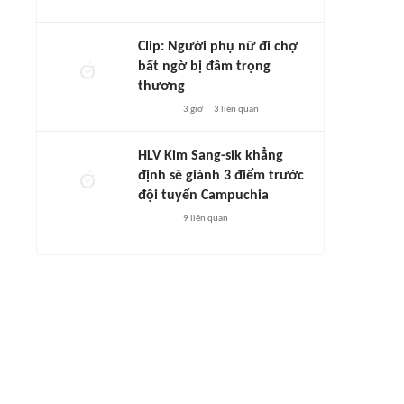
Clip: Người phụ nữ đi chợ
bất ngờ bị đâm trọng
thương
3 giờ
3
liên quan
HLV Kim Sang-sik khẳng
định sẽ giành 3 điểm trước
đội tuyển Campuchia
9
liên quan