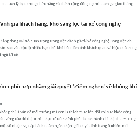
uan quản lý, lực lượng chức năng và chính cộng đồng người tham gia giao thông.
ánh giá khách hàng, khó sàng lọc tài xế công nghệ
hàng đóng vai trò quan trọng trong việc đánh giá tài xế công nghệ, song việc chỉ
hấm sao vẫn bộc lộ nhiều hạn chế, khó bảo đảm tính khách quan và hiệu quả trong
 ngũ tài xế.
trình phù hợp nhằm giải quyết 'điểm nghẽn' về không khí
an
hông chỉ là vấn đề môi trường mà còn là thách thức lớn đối với sức khỏe cộng
bền vững của đô thị. Trước thực tế đó, Chính phủ đã ban hành Chỉ thị số 20/CT-TTg
một số nhiệm vụ cấp bách nhằm ngăn chặn, giải quyết tình trạng ô nhiễm môi