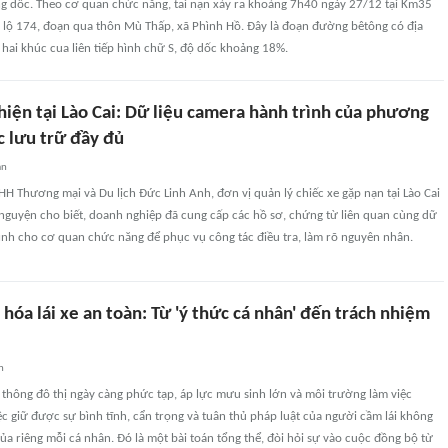
g dốc. Theo cơ quan chức năng, tai nạn xảy ra khoảng 7h40 ngày 27/12 tại Km35
h lộ 174, đoạn qua thôn Mù Thấp, xã Phình Hồ. Đây là đoạn đường bêtông có địa
hai khúc cua liên tiếp hình chữ S, độ dốc khoảng 18%.
thiện tại Lào Cai: Dữ liệu camera hành trình của phương
c lưu trữ đầy đủ
an
HH Thương mại và Du lịch Đức Linh Anh, đơn vị quản lý chiếc xe gặp nạn tại Lào Cai
 nguyện cho biết, doanh nghiệp đã cung cấp các hồ sơ, chứng từ liên quan cùng dữ
ình cho cơ quan chức năng để phục vụ công tác điều tra, làm rõ nguyên nhân.
hóa lái xe an toàn: Từ 'ý thức cá nhân' đến trách nhiệm
n
 thông đô thị ngày càng phức tạp, áp lực mưu sinh lớn và môi trường làm việc
ệc giữ được sự bình tĩnh, cẩn trọng và tuân thủ pháp luật của người cầm lái không
ủa riêng mỗi cá nhân. Đó là một bài toán tổng thể, đòi hỏi sự vào cuộc đồng bộ từ