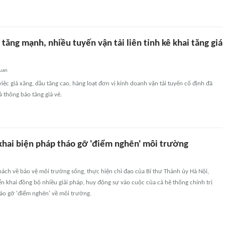
 tăng mạnh, nhiều tuyến vận tải liên tỉnh kê khai tăng giá
quan
ệc giá xăng, dầu tăng cao, hàng loạt đơn vị kinh doanh vận tải tuyến cố định đã
à thông báo tăng giá vé.
 khai biện pháp tháo gỡ 'điểm nghẽn' môi trường
ách về bảo vệ môi trường sống, thực hiện chỉ đạo của Bí thư Thành ủy Hà Nội,
n khai đồng bộ nhiều giải pháp, huy động sự vào cuộc của cả hệ thống chính trị
o gỡ 'điểm nghẽn' về môi trường.