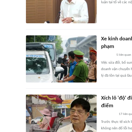
luận tại tổ về các 
Xe kinh doanh
phạm
5
liên quan
Việc sửa đổi, bổ su
doanh vận chuyển hà
lý đã tồn tại quá lâu
Xích lô 'độ' 
điểm
17
liên q
Trước thực tế xích 
không nên đổ lỗi h