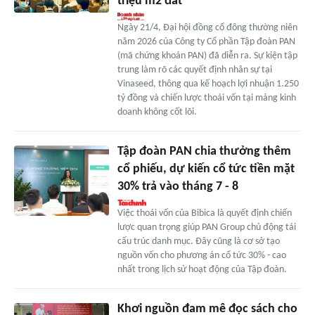
triệu m2 đất
Ngày 21/4, Đại hội đồng cổ đông thường niên
năm 2026 của Công ty Cổ phần Tập đoàn PAN
(mã chứng khoán PAN) đã diễn ra. Sự kiện tập
trung làm rõ các quyết định nhân sự tại
Vinaseed, thông qua kế hoạch lợi nhuận 1.250
tỷ đồng và chiến lược thoái vốn tại mảng kinh
doanh không cốt lõi.
Tập đoàn PAN chia thưởng thêm
cổ phiếu, dự kiến cổ tức tiền mặt
30% trả vào tháng 7 - 8
Việc thoái vốn của Bibica là quyết định chiến
lược quan trọng giúp PAN Group chủ động tái
cấu trúc danh mục. Đây cũng là cơ sở tạo
nguồn vốn cho phương án cổ tức 30% - cao
nhất trong lịch sử hoạt động của Tập đoàn.
Khơi nguồn đam mê đọc sách cho