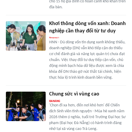
cho 15 hộ gia đình có hoàn cảnh khó khăn trên
địa bàn.
Khơi thông dòng vốn xanh: Doanh
nghiệp cần thay đổi từ tư duy
HNN - Dù dòng vốn tín dụng xanh không thiếu,
doanh nghiệp (DN) vẫn khó tiếp cận do thiếu
cơ chế đánh giá và năng lực quản trị chưa đạt
chuẩn. Việc thay đổi tư duy tiếp cận vốn, chủ
động minh bạch hóa dữ liệu được xem là chìa
khóa để DN tháo gỡ nút thắt tài chính, hiện
thực hóa lộ trình kinh doanh bền vững.
Chung sức vì vùng cao
'Chọn đi xa hơn, đến nơi khó hơn' để Chiến
dịch Sinh viên tình nguyện - Mùa hè xanh năm
2026 thêm ý nghĩa, tuổi trẻ Trường Đại học Sư
phạm (Đại học Đà Nẵng) có hành trình đáng
nhớ tại xã vùng cao Trà Leng.