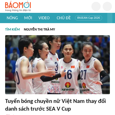
NÓNG
MỚI
VIDEO
CHỦ ĐỀ
#ASEAN Cup 2026
#Trí tuệ nhân tạo
#Mỹ - Iran
#Khám phá Việt Nam
TÌM KIẾM
NGUYỄN THỊ TRÀ MY
#Khám phá thế giới
Tuyển bóng chuyền nữ Việt Nam thay đổi
danh sách trước SEA V Cup