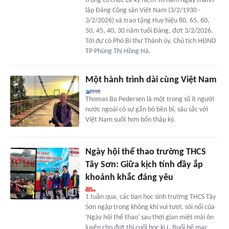
trọng tổ chức Lễ kỷ niệm 96 năm Ngày thành
lập Đảng Cộng sản Việt Nam (3/2/1930 -
3/2/2026) và trao tặng Huy hiệu 80, 65, 60,
50, 45, 40, 30 năm tuổi Đảng, đợt 3/2/2026.
Tới dự có Phó Bí thư Thành ủy, Chủ tịch HĐND
TP Phùng Thị Hồng Hà.
Một hành trình dài cùng Việt Nam
Thomas Bo Pedersen là một trong số ít người
nước ngoài có sự gắn bó bền bỉ, sâu sắc với
Việt Nam suốt hơn bốn thập kỷ.
Ngày hội thể thao trường THCS
Tây Sơn: Giữa kịch tính đầy ắp
khoảnh khắc đáng yêu
1 tuần qua, các bạn học sinh trường THCS Tây
Sơn ngập trong không khí vui tươi, sôi nổi của
'Ngày hội thể thao' sau thời gian miệt mài ôn
luyện cho đợt thi cuối học kì I. Buổi bế mạc