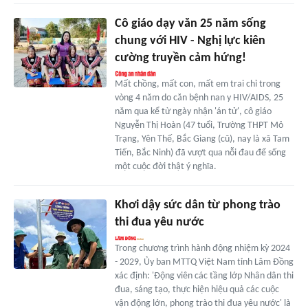
Cô giáo dạy văn 25 năm sống
chung với HIV - Nghị lực kiên
cường truyền cảm hứng!
Mất chồng, mất con, mất em trai chỉ trong
vòng 4 năm do căn bệnh nan y HIV/AIDS, 25
năm qua kể từ ngày nhận 'án tử', cô giáo
Nguyễn Thị Hoàn (47 tuổi, Trường THPT Mỏ
Trạng, Yên Thế, Bắc Giang (cũ), nay là xã Tam
Tiến, Bắc Ninh) đã vượt qua nỗi đau để sống
một cuộc đời thật ý nghĩa.
Khơi dậy sức dân từ phong trào
thi đua yêu nước
Trong chương trình hành động nhiệm kỳ 2024
- 2029, Ủy ban MTTQ Việt Nam tỉnh Lâm Đồng
xác định: 'Động viên các tầng lớp Nhân dân thi
đua, sáng tạo, thực hiện hiệu quả các cuộc
vận động lớn, phong trào thi đua yêu nước' là