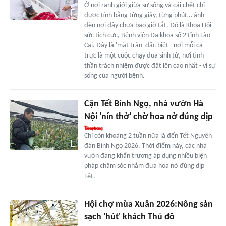
Ở nơi ranh giới giữa sự sống và cái chết chỉ
được tính bằng từng giây, từng phút… ánh
đèn nơi đây chưa bao giờ tắt. Đó là Khoa Hồi
sức tích cực, Bệnh viện Đa khoa số 2 tỉnh Lào
Cai. Đây là 'mặt trận' đặc biệt - nơi mỗi ca
trực là một cuộc chạy đua sinh tử, nơi tinh
thần trách nhiệm được đặt lên cao nhất - vì sự
sống của người bệnh.
Cận Tết Bính Ngọ, nhà vườn Hà
Nội 'nín thở' chờ hoa nở đúng dịp
Chỉ còn khoảng 2 tuần nữa là đến Tết Nguyên
đán Bính Ngọ 2026. Thời điểm này, các nhà
vườn đang khẩn trương áp dụng nhiều biện
pháp chăm sóc nhằm đưa hoa nở đúng dịp
Tết.
Hội chợ mùa Xuân 2026:Nông sản
sạch 'hút' khách Thủ đô