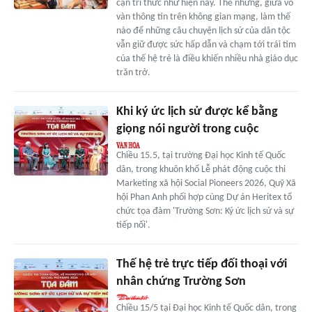
cận tri thức như hiện nay. Thế nhưng, giữa vô
vàn thông tin trên không gian mạng, làm thế
nào để những câu chuyện lịch sử của dân tộc
vẫn giữ được sức hấp dẫn và chạm tới trái tim
của thế hệ trẻ là điều khiến nhiều nhà giáo dục
trăn trở.
Khi ký ức lịch sử được kể bằng
giọng nói người trong cuộc
Chiều 15.5, tại trường Đại học Kinh tế Quốc
dân, trong khuôn khổ Lễ phát động cuộc thi
Marketing xã hội Social Pioneers 2026, Quỹ Xã
hội Phan Anh phối hợp cùng Dự án Heritex tổ
chức tọa đàm 'Trường Sơn: Ký ức lịch sử và sự
tiếp nối'.
Thế hệ trẻ trực tiếp đối thoại với
nhân chứng Trường Sơn
Chiều 15/5 tại Đại học Kinh tế Quốc dân, trong