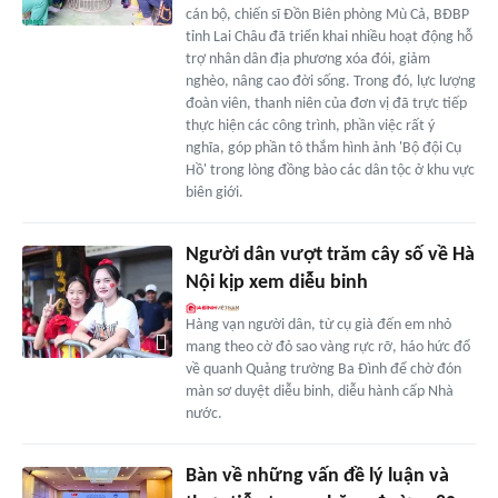
cán bộ, chiến sĩ Đồn Biên phòng Mù Cả, BĐBP
tỉnh Lai Châu đã triển khai nhiều hoạt động hỗ
trợ nhân dân địa phương xóa đói, giảm
nghèo, nâng cao đời sống. Trong đó, lực lượng
đoàn viên, thanh niên của đơn vị đã trực tiếp
thực hiện các công trình, phần việc rất ý
nghĩa, góp phần tô thắm hình ảnh 'Bộ đội Cụ
Hồ' trong lòng đồng bào các dân tộc ở khu vực
biên giới.
Người dân vượt trăm cây số về Hà
Nội kịp xem diễu binh
Hàng vạn người dân, từ cụ già đến em nhỏ
mang theo cờ đỏ sao vàng rực rỡ, háo hức đổ
về quanh Quảng trường Ba Đình để chờ đón
màn sơ duyệt diễu binh, diễu hành cấp Nhà
nước.
Bàn về những vấn đề lý luận và