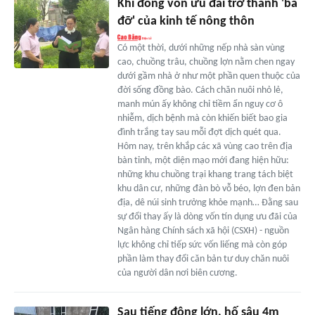
Khi đồng vốn ưu đãi trở thành 'bà
đỡ' của kinh tế nông thôn
Có một thời, dưới những nếp nhà sàn vùng
cao, chuồng trâu, chuồng lợn nằm chen ngay
dưới gầm nhà ở như một phần quen thuộc của
đời sống đồng bào. Cách chăn nuôi nhỏ lẻ,
manh mún ấy không chỉ tiềm ẩn nguy cơ ô
nhiễm, dịch bệnh mà còn khiến biết bao gia
đình trắng tay sau mỗi đợt dịch quét qua.
Hôm nay, trên khắp các xã vùng cao trên địa
bàn tỉnh, một diện mạo mới đang hiện hữu:
những khu chuồng trại khang trang tách biệt
khu dân cư, những đàn bò vỗ béo, lợn đen bản
địa, dê núi sinh trưởng khỏe mạnh… Đằng sau
sự đổi thay ấy là dòng vốn tín dụng ưu đãi của
Ngân hàng Chính sách xã hội (CSXH) - nguồn
lực không chỉ tiếp sức vốn liếng mà còn góp
phần làm thay đổi căn bản tư duy chăn nuôi
của người dân nơi biên cương.
Sau tiếng động lớn, hố sâu 4m