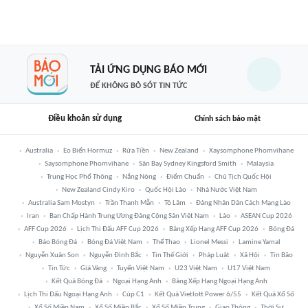
TẢI ỨNG DỤNG BÁO MỚI
ĐỂ KHÔNG BỎ SÓT TIN TỨC
Điều khoản sử dụng
Chính sách bảo mật
Australia
Eo Biển Hormuz
Rửa Tiền
New Zealand
Xaysomphone Phomvihane
Saysomphone Phomvihane
Sân Bay Sydney Kingsford Smith
Malaysia
Trung Học Phổ Thông
Nắng Nóng
Điểm Chuẩn
Chủ Tịch Quốc Hội
New Zealand Cindy Kiro
Quốc Hội Lào
Nhà Nước Việt Nam
Australia Sam Mostyn
Trần Thanh Mẫn
Tô Lâm
Đảng Nhân Dân Cách Mạng Lào
Iran
Ban Chấp Hành Trung Ương Đảng Cộng Sản Việt Nam
Lào
ASEAN Cup 2026
AFF Cup 2026
Lịch Thi Đấu AFF Cup 2026
Bảng Xếp Hạng AFF Cup 2026
Bóng Đá
Báo Bóng Đá
Bóng Đá Việt Nam
Thể Thao
Lionel Messi
Lamine Yamal
Nguyễn Xuân Son
Nguyễn Đình Bắc
Tin Thế Giới
Pháp Luật
Xã Hội
Tin Bão
Tin Tức
Giá Vàng
Tuyển Việt Nam
U23 Việt Nam
U17 Việt Nam
Kết Quả Bóng Đá
Ngoại Hạng Anh
Bảng Xếp Hạng Ngoại Hạng Anh
Lịch Thi Đấu Ngoại Hạng Anh
Cúp C1
Kết Quả Vietlott Power 6/55
Kết Quả Xổ Số
Xổ Số Miền Nam
Xổ Số Miền Bắc
Xổ Số Miền Trung
Giao Thông
Thời Sự