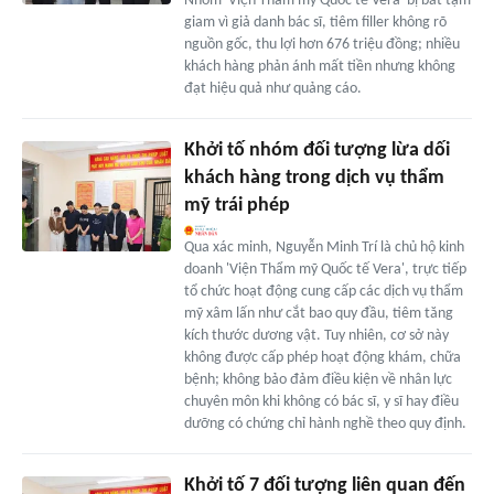
Nhóm 'Viện Thẩm mỹ Quốc tế Vera' bị bắt tạm
giam vì giả danh bác sĩ, tiêm filler không rõ
nguồn gốc, thu lợi hơn 676 triệu đồng; nhiều
khách hàng phản ánh mất tiền nhưng không
đạt hiệu quả như quảng cáo.
Khởi tố nhóm đối tượng lừa dối
khách hàng trong dịch vụ thẩm
mỹ trái phép
Qua xác minh, Nguyễn Minh Trí là chủ hộ kinh
doanh 'Viện Thẩm mỹ Quốc tế Vera', trực tiếp
tổ chức hoạt động cung cấp các dịch vụ thẩm
mỹ xâm lấn như cắt bao quy đầu, tiêm tăng
kích thước dương vật. Tuy nhiên, cơ sở này
không được cấp phép hoạt động khám, chữa
bệnh; không bảo đảm điều kiện về nhân lực
chuyên môn khi không có bác sĩ, y sĩ hay điều
dưỡng có chứng chỉ hành nghề theo quy định.
Khởi tố 7 đối tượng liên quan đến