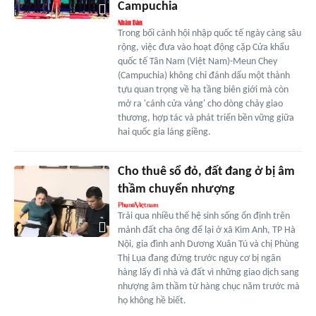
Campuchia
Trong bối cảnh hội nhập quốc tế ngày càng sâu
rộng, việc đưa vào hoạt động cặp Cửa khẩu
quốc tế Tân Nam (Việt Nam)-Meun Chey
(Campuchia) không chỉ đánh dấu một thành
tựu quan trọng về hạ tầng biên giới mà còn
mở ra 'cánh cửa vàng' cho dòng chảy giao
thương, hợp tác và phát triển bền vững giữa
hai quốc gia láng giềng.
Cho thuê sổ đỏ, đất đang ở bị âm
thầm chuyển nhượng
Trải qua nhiều thế hệ sinh sống ổn định trên
mảnh đất cha ông để lại ở xã Kim Anh, TP Hà
Nội, gia đình anh Dương Xuân Tú và chị Phùng
Thị Lụa đang đứng trước nguy cơ bị ngân
hàng lấy đi nhà và đất vì những giao dịch sang
nhượng âm thầm từ hàng chục năm trước mà
họ không hề biết.