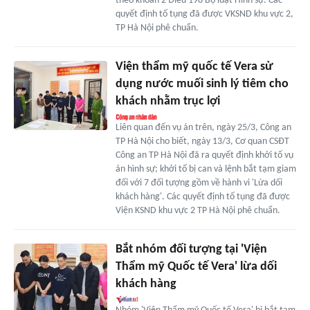
theo khoản 2 Điều 198 Bộ luật Hình sự. Các
quyết định tố tụng đã được VKSND khu vực 2,
TP Hà Nội phê chuẩn.
Viện thẩm mỹ quốc tế Vera sử
dụng nước muối sinh lý tiêm cho
khách nhằm trục lợi
Liên quan đến vụ án trên, ngày 25/3, Công an
TP Hà Nội cho biết, ngày 13/3, Cơ quan CSĐT
Công an TP Hà Nội đã ra quyết định khởi tố vụ
án hình sự; khởi tố bị can và lệnh bắt tạm giam
đối với 7 đối tượng gồm về hành vi 'Lừa dối
khách hàng'. Các quyết định tố tụng đã được
Viện KSND khu vực 2 TP Hà Nội phê chuẩn.
Bắt nhóm đối tượng tại 'Viện
Thẩm mỹ Quốc tế Vera' lừa dối
khách hàng