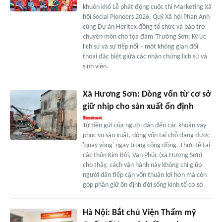
khuôn khổ Lễ phát động cuộc thi Marketing Xã
hội Social Pioneers 2026, Quỹ Xã hội Phan Anh
cùng Dự án Heritex đồng tổ chức và bảo trợ
chuyên môn cho tọa đàm 'Trường Sơn: Ký ức
lịch sử và sự tiếp nối' - một không gian đối
thoại đặc biệt giữa các nhân chứng lịch sử và
sinh viên.
Xã Hương Sơn: Dòng vốn từ cơ sở
giữ nhịp cho sản xuất ổn định
Từ tiền gửi của người dân đến các khoản vay
phục vụ sản xuất, dòng vốn tại chỗ đang được
'quay vòng' ngay trong cộng đồng. Thực tế tại
các thôn Kim Bôi, Vạn Phúc (xã Hương Sơn)
cho thấy, cách vận hành này không chỉ giúp
người dân tiếp cận vốn thuận lợi hơn mà còn
góp phần giữ ổn định đời sống kinh tế cơ sở.
Hà Nội: Bắt chủ Viện Thẩm mỹ