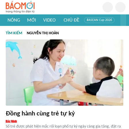
NÓNG
MỚI
VIDEO
CHỦ ĐỀ
#ASEAN Cup 2026
#Trí tuệ nhân tạo
#Mỹ - Iran
#Khám phá Việt Nam
TÌM KIẾM
NGUYỄN THỊ HOÀN
#Khám phá thế giới
Đồng hành cùng trẻ tự kỷ
Số trẻ được phát hiện mắc rối loạn phổ tự kỷ ngày càng gia tăng, đặt ra