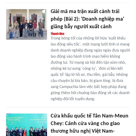
Giải mã ma trận xuất cảnh trái
phép (Bài 2): 'Doanh nghiệp ma'
giăng bẫy người xuất cảnh
Trong bóng tối của những lời hứa 'xuất khẩu
lao động siêu tốc', một mạng lưới tinh vi mang
danh doanh nghiệp đang ngày ngày đưa người
lao động vào hành trình mạo hiểm không
đường lui. Từ mạng xã hội đến tận xóm nhỏ,
những kẻ tự xưng 'công ty', 'đơn vị liên kết
quốc tế' lập lờ hồ sơ, thu tiền, gài bẫy. Những
câu chuyện bị lừa bán, bị giam lỏng, bị đưa
sang Campuchia làm việc bất hợp pháp đang
gióng thêm hồi chuông báo động về các doanh
nghiệp đội lốt tuyển dụng.
Cửa khẩu quốc tế Tân Nam-Meun
Chey: Cánh cửa vàng cho giao
thương hữu nghị Việt Nam-