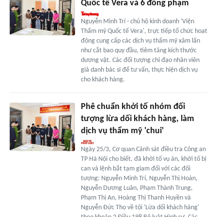
Quốc tế Vera và 6 đồng phạm
Nguyễn Minh Trí - chủ hộ kinh doanh 'Viện
Thẩm mỹ Quốc tế Vera', trực tiếp tổ chức hoạt
động cung cấp các dịch vụ thẩm mỹ xâm lấn
như cắt bao quy đầu, tiêm tăng kích thước
dương vật. Các đối tượng chỉ đạo nhân viên
giả danh bác sĩ để tư vấn, thực hiện dịch vụ
cho khách hàng.
Phê chuẩn khởi tố nhóm đối
tượng lừa dối khách hàng, làm
dịch vụ thẩm mỹ 'chui'
Ngày 25/3, Cơ quan Cảnh sát điều tra Công an
TP Hà Nội cho biết, đã khởi tố vụ án, khởi tố bị
can và lệnh bắt tạm giam đối với các đối
tượng: Nguyễn Minh Trí, Nguyễn Thị Hoàn,
Nguyễn Dương Luân, Phạm Thành Trung,
Phạm Thị An, Hoàng Thị Thanh Huyền và
Nguyễn Đức Thọ về tội 'Lừa dối khách hàng'