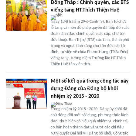
Đồng Tháp : Chính quyền, các BTS
viếng tang HT.Thích Thiện Huệ
Ngày 18-8 (nhằm 29-6-Canh Tý), Ban Tổ chức
lễ tang và môn đồ pháp quyến đã tiếp đón các
đoàn lãnh đạo chính quyền các cấp, chư tôn
đức thuộc Ban Trị sự (BTS) các tỉnh, thành phố
trong và ngoài tỉnh cùng chư tôn đức các tổ
đình, tự viện về chùa Phước Hưng (TP.Sa Đéc)
viếng tang, tưởng niệm Trưởng lão HT.Thích
Thiện Huệ tân viên tịch.
Một số kết quả trong công tác xây
dựng Đảng của Đảng bộ khối
nhiệm kỳ 2015 - 2020
Đồng Tháp
Trong nhiệm kỳ 2015 - 2020, Đảng ủy Khối đã
chủ động đổi mới nội dung, phương thức lãnh
đạo, thực hiện có hiệu quả nhiệm vụ chính trị,
cơ bản hoàn thành đạt và vượt các chỉ tiêu
Nghị quyết Đại hội VII Đảng bộ Khối. Công tác