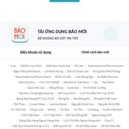
TẢI ỨNG DỤNG BÁO MỚI
ĐỂ KHÔNG BỎ SÓT TIN TỨC
Điều khoản sử dụng
Chính sách bảo mật
Iran
ASEAN Cup 2026
Việt Nam-Australia
Tô Lâm
Saysomphone Phomvihane
Ngân Hàng Nhà Nước
Lê Minh Hưng
Đại Sứ Quán Lào
Trung Học Phổ Thông
Xaysomphone Phomvihane
Điểm Chuẩn
Liên Bang Nga
Eo Biển Hormuz
Bão Dolphin
Chủ Tịch HĐND
Nhà Nước Việt Nam
Lào
Hai Nước
Quốc Hội Lào
Nắng Nóng
Australia
Trịnh Khắc Cường
Đại Học Công Nghệ Sydney
AFF Cup 2026
Lịch Thi Đấu AFF Cup 2026
Bảng Xếp Hạng AFF Cup 2026
Bóng Đá
Báo Bóng Đá
Bóng Đá Việt Nam
Thể Thao
Lionel Messi
Lamine Yamal
Nguyễn Xuân Son
Nguyễn Đình Bắc
Tin Thế Giới
Pháp Luật
Xã Hội
Tin Bão
Tin Tức
Giá Vàng
Tuyển Việt Nam
U23 Việt Nam
U17 Việt Nam
Kết Quả Bóng Đá
Ngoại Hạng Anh
Bảng Xếp Hạng Ngoại Hạng Anh
Lịch Thi Đấu Ngoại Hạng Anh
Cúp C1
Kết Quả Vietlott Power 6/55
Kết Quả Xổ Số
Xổ Số Miền Nam
Xổ Số Miền Bắc