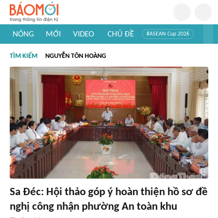
NÓNG
MỚI
VIDEO
CHỦ ĐỀ
#ASEAN Cup 2026
#Tuyển sinh đại học 2026
#Trí tuệ nhân tạo
#Mỹ - Iran
TÌM KIẾM
NGUYỄN TÔN HOÀNG
#Khám phá Việt Nam
#Khám phá thế giới
Sa Đéc: Hội thảo góp ý hoàn thiện hồ sơ đề
nghị công nhận phường An toàn khu