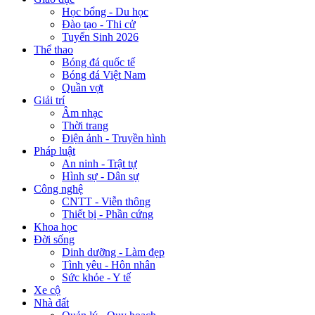
Học bổng - Du học
Đào tạo - Thi cử
Tuyển Sinh 2026
Thể thao
Bóng đá quốc tế
Bóng đá Việt Nam
Quần vợt
Giải trí
Âm nhạc
Thời trang
Điện ảnh - Truyền hình
Pháp luật
An ninh - Trật tự
Hình sự - Dân sự
Công nghệ
CNTT - Viễn thông
Thiết bị - Phần cứng
Khoa học
Đời sống
Dinh dưỡng - Làm đẹp
Tình yêu - Hôn nhân
Sức khỏe - Y tế
Xe cộ
Nhà đất