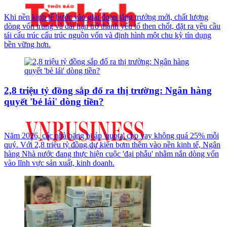
Khi nền kinh tế bước vào giai đoạn tăng trưởng mới, chất lượng
dòng vốn trung và dài hạn trở thành yếu tố then chốt, đặt ra yêu cầu
tái cấu trúc cấu trúc nguồn vốn và định hình một chu kỳ tín dụng
bền vững hơn.
2,8 triệu tỷ đồng sắp đổ ra thị trường: Ngân hàng
quyết 'bẻ lái' dòng tiền?
Năm 2026, các nhà băng bị áp 'quota' cho vay không quá 25% mỗi
quý. Với 2,8 triệu tỷ đồng dự kiến bơm thêm vào nền kinh tế, Ngân
hàng Nhà nước đang thực hiện cuộc 'đại phẫu' nhằm nắn dòng vốn
vào lĩnh vực sản xuất, kinh doanh.