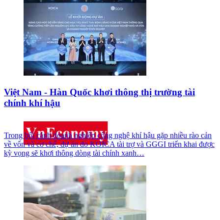
Việt Nam - Hàn Quốc khơi thông thị trường tài
chính khí hậu
Trong bối cảnh doanh nghiệp công nghệ khí hậu gặp nhiều rào cản
về vốn và cơ chế, dự án do KOICA tài trợ và GGGI triển khai được
kỳ vọng sẽ khơi thông dòng tài chính xanh…