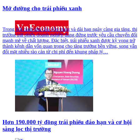
Mở đường cho trái phiếu xanh
Trong bối cảnh nhu cầu vốn trung và dài hạn ngày càng gia tăng, thị
trường trái phiếu doanh nghiệp đang đứng trước yêu cầu chuyển đổi
mạnh mẽ về chất lượng. Đặc biệt, trái phiếu xanh được kỳ vọng trở
thành kênh dẫn vốn quan trọng cho tăng trưởng bền vững, song vẫn
đối mặt nhiều rào cản từ chi phí đến khung pháp lý…
Hơn 190.000 tỷ đồng trái phiếu đáo hạn và cơ hội
sàng lọc thị trường