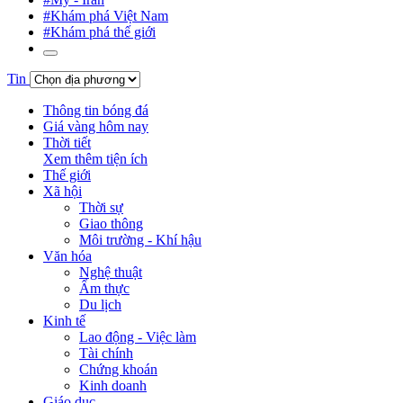
#Khám phá Việt Nam
#Khám phá thế giới
Tin
Thông tin bóng đá
Giá vàng hôm nay
Thời tiết
Xem thêm tiện ích
Thế giới
Xã hội
Thời sự
Giao thông
Môi trường - Khí hậu
Văn hóa
Nghệ thuật
Ẩm thực
Du lịch
Kinh tế
Lao động - Việc làm
Tài chính
Chứng khoán
Kinh doanh
Giáo dục