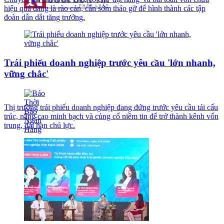
hiệu quả đang là rào cản, cần sớm tháo gỡ để hình thành các tập
đoàn dẫn dắt tăng trưởng.
Trái phiếu doanh nghiệp trước yêu cầu 'lớn nhanh,
vững chắc'
Thị trường trái phiếu doanh nghiệp đang đứng trước yêu cầu tái cấu
trúc, nâng cao minh bạch và củng cố niềm tin để trở thành kênh vốn
trung, dài hạn chủ lực.