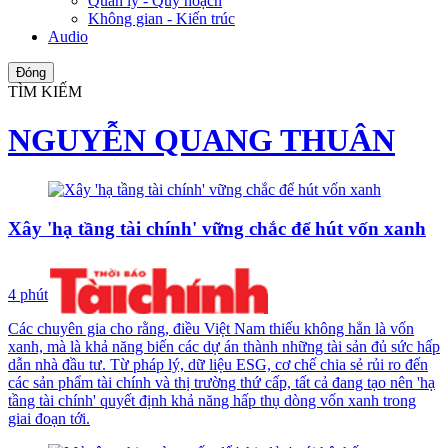
Quản lý - Quy hoạch
Không gian - Kiến trúc
Audio
Đóng
TÌM KIẾM
NGUYỄN QUANG THUÂN
Xây 'hạ tầng tài chính' vững chắc để hút vốn xanh
4 phút
Các chuyên gia cho rằng, điều Việt Nam thiếu không hẳn là vốn
xanh, mà là khả năng biến các dự án thành những tài sản đủ sức hấp
dẫn nhà đầu tư. Từ pháp lý, dữ liệu ESG, cơ chế chia sẻ rủi ro đến
các sản phẩm tài chính và thị trường thứ cấp, tất cả đang tạo nên 'hạ
tầng tài chính' quyết định khả năng hấp thụ dòng vốn xanh trong
giai đoạn tới.