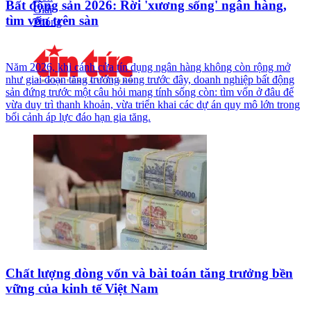
Bất động sản 2026: Rời 'xương sống' ngân hàng,
tìm vốn trên sàn
Năm 2026, khi cánh cửa tín dụng ngân hàng không còn rộng mở
như giai đoạn tăng trưởng nóng trước đây, doanh nghiệp bất động
sản đứng trước một câu hỏi mang tính sống còn: tìm vốn ở đâu để
vừa duy trì thanh khoản, vừa triển khai các dự án quy mô lớn trong
bối cảnh áp lực đáo hạn gia tăng.
Chất lượng dòng vốn và bài toán tăng trưởng bền
vững của kinh tế Việt Nam