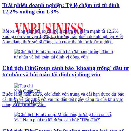
Trái phiếu doanh nghiệp: Tỷ lệ chậm trả từ đỉnh
12,2% xuống còn 1,3%
Rời xa vùng đỉnh rủi ro khi tỷ lệ chậm trả giảm mạnh từ 12,2%
xuống còn vỏn vẹn 1,3%, thị trường trái phiếu doanh nghiệp Việt
Nam đang thực sự 'rã đông' sau cuộc thanh lọc khắc nghiệt.
Chủ tịch FiinGroup cảnh báo 'khoảng trống' đầu tư
tư nhân và bài toán tái định vị dòng vốn
Bước sang năm 2026, các kênh vốn trung và dài hạn được dự báo
cải thiện về tổng thể với vai trò dẫn dắt ngày càng rõ của khu vực
công và thị trường vốn.