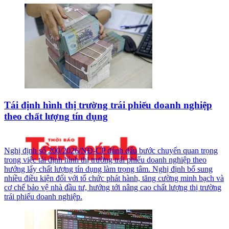
Tái định hình thị trường trái phiếu doanh nghiệp
theo chất lượng tín dụng
Nghị định số 200/2026/NĐ-CP đánh dấu bước chuyển quan trọng
trong việc tái định hình thị trường trái phiếu doanh nghiệp theo
hướng lấy chất lượng tín dụng làm trọng tâm. Nghị định bổ sung
nhiều điều kiện đối với tổ chức phát hành, tăng cường minh bạch và
cơ chế bảo vệ nhà đầu tư, hướng tới nâng cao chất lượng thị trường
trái phiếu doanh nghiệp.