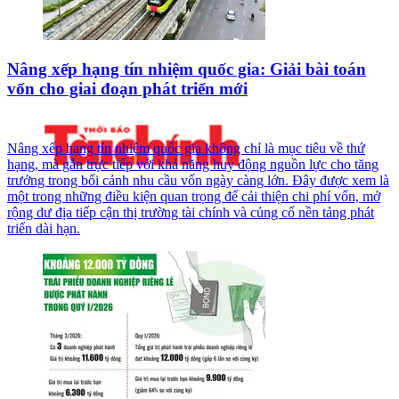
Nâng xếp hạng tín nhiệm quốc gia: Giải bài toán
vốn cho giai đoạn phát triển mới
Nâng xếp hạng tín nhiệm quốc gia không chỉ là mục tiêu về thứ
hạng, mà gắn trực tiếp với khả năng huy động nguồn lực cho tăng
trưởng trong bối cảnh nhu cầu vốn ngày càng lớn. Đây được xem là
một trong những điều kiện quan trọng để cải thiện chi phí vốn, mở
rộng dư địa tiếp cận thị trường tài chính và củng cố nền tảng phát
triển dài hạn.