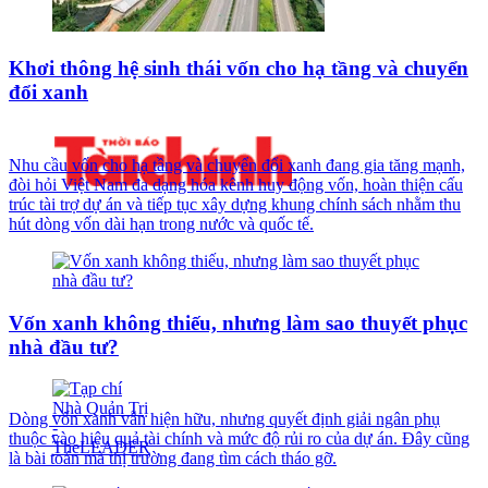
Khơi thông hệ sinh thái vốn cho hạ tầng và chuyển
đổi xanh
Nhu cầu vốn cho hạ tầng và chuyển đổi xanh đang gia tăng mạnh,
đòi hỏi Việt Nam đa dạng hóa kênh huy động vốn, hoàn thiện cấu
trúc tài trợ dự án và tiếp tục xây dựng khung chính sách nhằm thu
hút dòng vốn dài hạn trong nước và quốc tế.
Vốn xanh không thiếu, nhưng làm sao thuyết phục
nhà đầu tư?
Dòng vốn xanh vẫn hiện hữu, nhưng quyết định giải ngân phụ
thuộc vào hiệu quả tài chính và mức độ rủi ro của dự án. Đây cũng
là bài toán mà thị trường đang tìm cách tháo gỡ.