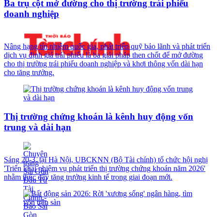
Ba trụ cột mở đường cho thị trường trái phiếu
doanh nghiệp
Nâng hạng tín nhiệm quốc gia, phát triển quỹ bảo lãnh và phát triển
dịch vụ định giá trái phiếu là ba giải pháp then chốt để mở đường
cho thị trường trái phiếu doanh nghiệp và khơi thông vốn dài hạn
cho tăng trưởng.
Thị trường chứng khoán là kênh huy động vốn
trung và dài hạn
Sáng 20-3, tại Hà Nội, UBCKNN (Bộ Tài chính) tổ chức hội nghị
'Triển khai nhiệm vụ phát triển thị trường chứng khoán năm 2026'
nhằm thúc đẩy tăng trưởng kinh tế trong giai đoạn mới.