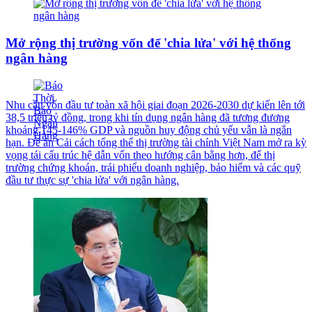
Mở rộng thị trường vốn để 'chia lửa' với hệ thống
ngân hàng
Nhu cầu vốn đầu tư toàn xã hội giai đoạn 2026-2030 dự kiến lên tới
38,5 triệu tỷ đồng, trong khi tín dụng ngân hàng đã tương đương
khoảng 145-146% GDP và nguồn huy động chủ yếu vẫn là ngắn
hạn. Đề án Cải cách tổng thể thị trường tài chính Việt Nam mở ra kỳ
vọng tái cấu trúc hệ dẫn vốn theo hướng cân bằng hơn, để thị
trường chứng khoán, trái phiếu doanh nghiệp, bảo hiểm và các quỹ
đầu tư thực sự 'chia lửa' với ngân hàng.