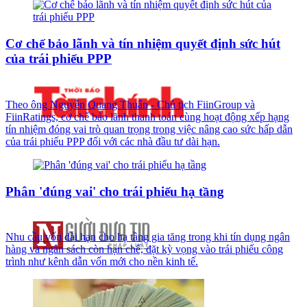
Cơ chế bảo lãnh và tín nhiệm quyết định sức hút
của trái phiếu PPP
Theo ông Nguyễn Quang Thuân - Chủ tịch FiinGroup và
FiinRatings, cơ chế bảo lãnh thanh toán cùng hoạt động xếp hạng
tín nhiệm đóng vai trò quan trọng trong việc nâng cao sức hấp dẫn
của trái phiếu PPP đối với các nhà đầu tư dài hạn.
Phân 'đúng vai' cho trái phiếu hạ tầng
Nhu cầu vốn dài hạn cho hạ tầng gia tăng trong khi tín dụng ngân
hàng và ngân sách còn hạn chế, đặt kỳ vọng vào trái phiếu công
trình như kênh dẫn vốn mới cho nền kinh tế.