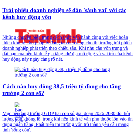
Trái phiếu doanh nghiệp sẽ dần 'sánh vai' với các
kênh huy động vốn
Những chuyển biến trong cách thức vận hành cùng với việc hoàn
thiện khung khổ pháp lý đang tạo nền tảng cho thị trường trái phiếu
doanh nghiệp phát triển theo chiều sâu. Khi nhu cầu vốn trung và
dài hạn của nền kinh tế gia tăng, dư địa mở rộng và vai trò của kênh
huy động này ngày càng rõ nét.
Cách nào huy động 38,5 triệu tỷ đồng cho tăng
trưởng 2 con số?
Mục tiêu tăng trưởng GDP hai con số giai đoạn 2026-2030 đòi hỏi
lượng vốn khổng lồ, trong khi nền kinh tế vẫn phụ thuộc lớn vào tín
dụng ngân hàng. Phát triển thị trường vốn trở thành yêu cầu mang
tính 'sống còn'.