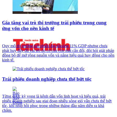
Gia tăng vai trò thị trường trái phiếu trong cung
ứng vốn cho nền kinh tế
Quy mô thị trường trái phiếu đạt khoảng 11% GDP nhưng chưa
phát huy đầy đủ vai trò do cơ cấu còn mất cân đối, đòi hỏi giải pháp
đồng bộ để mở rộng nguồn vốn và nâng hiệu quả huy động cho nền
kinh tế.
Trái phiếu doanh nghiệp chưa thể bứt tốc
Từng được kỳ vọng là kênh dẫn vốn linh hoạt và hiệu quả, trái
phiếu doanh nghiệp sau giai đoạn nhiều sóng gió vẫn chưa thể bứt
tốc, khi nhịp hồi phục trong những tháng đầu năm diễn ra khá
chậm.