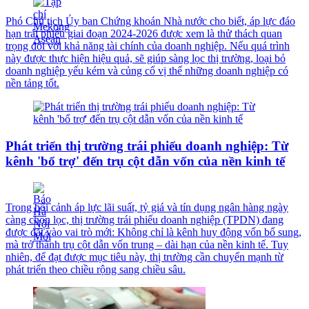
Phó Chủ tịch Ủy ban Chứng khoán Nhà nước cho biết, áp lực đáo
hạn trái phiếu giai đoạn 2024-2026 được xem là thử thách quan
trọng đối với khả năng tài chính của doanh nghiệp. Nếu quá trình
này được thực hiện hiệu quả, sẽ giúp sàng lọc thị trường, loại bỏ
doanh nghiệp yếu kém và củng cố vị thế những doanh nghiệp có
nền tảng tốt.
Phát triển thị trường trái phiếu doanh nghiệp: Từ
kênh 'bổ trợ' đến trụ cột dẫn vốn của nền kinh tế
Trong bối cảnh áp lực lãi suất, tỷ giá và tín dụng ngân hàng ngày
càng chọn lọc, thị trường trái phiếu doanh nghiệp (TPDN) đang
được đặt vào vai trò mới: Không chỉ là kênh huy động vốn bổ sung,
mà trở thành trụ cột dẫn vốn trung – dài hạn của nền kinh tế. Tuy
nhiên, để đạt được mục tiêu này, thị trường cần chuyển mạnh từ
phát triển theo chiều rộng sang chiều sâu.