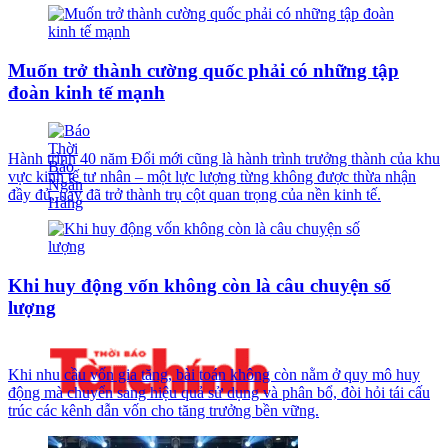
Muốn trở thành cường quốc phải có những tập
đoàn kinh tế mạnh
Hành trình 40 năm Đổi mới cũng là hành trình trưởng thành của khu
vực kinh tế tư nhân – một lực lượng từng không được thừa nhận
đầy đủ, nay đã trở thành trụ cột quan trọng của nền kinh tế.
Khi huy động vốn không còn là câu chuyện số
lượng
Khi nhu cầu vốn gia tăng, bài toán không còn nằm ở quy mô huy
động mà chuyển sang hiệu quả sử dụng và phân bổ, đòi hỏi tái cấu
trúc các kênh dẫn vốn cho tăng trưởng bền vững.