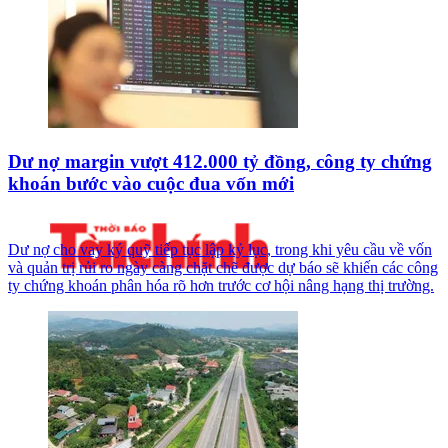
Dư nợ margin vượt 412.000 tỷ đồng, công ty chứng
khoán bước vào cuộc đua vốn mới
Dư nợ cho vay ký quỹ tiếp tục lập kỷ lục, trong khi yêu cầu về vốn
và quản trị rủi ro ngày càng chặt chẽ được dự báo sẽ khiến các công
ty chứng khoán phân hóa rõ hơn trước cơ hội nâng hạng thị trường.