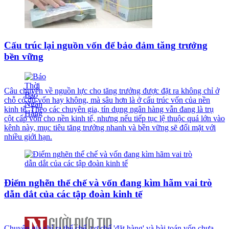
Cấu trúc lại nguồn vốn để bảo đảm tăng trưởng
bền vững
Câu chuyện về nguồn lực cho tăng trưởng được đặt ra không chỉ ở
chỗ có đủ vốn hay không, mà sâu hơn là ở cấu trúc vốn của nền
kinh tế. Theo các chuyên gia, tín dụng ngân hàng vẫn đang là trụ
cột cấp vốn cho nền kinh tế, nhưng nếu tiếp tục lệ thuộc quá lớn vào
kênh này, mục tiêu tăng trưởng nhanh và bền vững sẽ đối mặt với
nhiều giới hạn.
Điểm nghẽn thể chế và vốn đang kìm hãm vai trò
dẫn dắt của các tập đoàn kinh tế
Chuyên gia chỉ ra thể chế, cơ chế 'đặt hàng' và bài toán vốn chưa