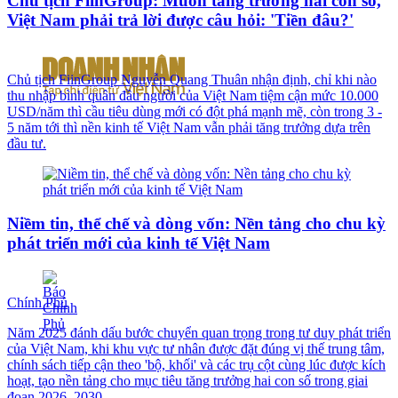
Chủ tịch FiinGroup: Muốn tăng trưởng hai con số,
Việt Nam phải trả lời được câu hỏi: 'Tiền đâu?'
Chủ tịch FiinGroup Nguyễn Quang Thuân nhận định, chỉ khi nào
thu nhập bình quân đầu người của Việt Nam tiệm cận mức 10.000
USD/năm thì cầu tiêu dùng mới có đột phá mạnh mẽ, còn trong 3 -
5 năm tới thì nền kinh tế Việt Nam vẫn phải tăng trưởng dựa trên
đầu tư.
Niềm tin, thể chế và dòng vốn: Nền tảng cho chu kỳ
phát triển mới của kinh tế Việt Nam
Chính Phủ
Năm 2025 đánh dấu bước chuyển quan trọng trong tư duy phát triển
của Việt Nam, khi khu vực tư nhân được đặt đúng vị thế trung tâm,
chính sách tiếp cận theo 'bộ, khối' và các trụ cột cùng lúc được kích
hoạt, tạo nền tảng cho mục tiêu tăng trưởng hai con số trong giai
đoạn 2026–2030.