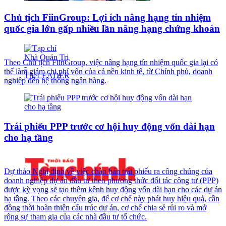
Chủ tịch FiinGroup: Lợi ích nâng hạng tín nhiệm
quốc gia lớn gấp nhiều lần nâng hạng chứng khoán
Theo Chủ tịch FiinGroup, việc nâng hạng tín nhiệm quốc gia lại có
thể làm giảm chi phí vốn của cả nền kinh tế, từ Chính phủ, doanh
nghiệp đến hệ thống ngân hàng.
Trái phiếu PPP trước cơ hội huy động vốn dài hạn
cho hạ tầng
Dự thảo Nghị định về việc chào bán trái phiếu ra công chúng của
doanh nghiệp dự án đầu tư theo phương thức đối tác công tư (PPP)
được kỳ vọng sẽ tạo thêm kênh huy động vốn dài hạn cho các dự án
hạ tầng. Theo các chuyên gia, để cơ chế này phát huy hiệu quả, cần
đồng thời hoàn thiện cấu trúc dự án, cơ chế chia sẻ rủi ro và mở
rộng sự tham gia của các nhà đầu tư tổ chức.