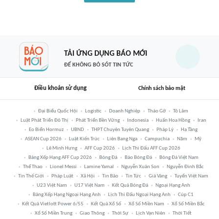
TẢI ỨNG DỤNG BÁO MỚI
ĐỂ KHÔNG BỎ SÓT TIN TỨC
Điều khoản sử dụng
Chính sách bảo mật
Đại Biểu Quốc Hội
Logistic
Doanh Nghiệp
Tháo Gỡ
Tô Lâm
Luật Phát Triển Đô Thị
Phát Triển Bền Vững
Indonesia
Huấn Hoa Hồng
Iran
Eo Biển Hormuz
UBND
THPT Chuyên Tuyên Quang
Pháp Lý
Hạ Tầng
ASEAN Cup 2026
Luật Kiến Trúc
Liên Bang Nga
Campuchia
Năm
Mỹ
Lê Minh Hưng
AFF Cup 2026
Lịch Thi Đấu AFF Cup 2026
Bảng Xếp Hạng AFF Cup 2026
Bóng Đá
Báo Bóng Đá
Bóng Đá Việt Nam
Thể Thao
Lionel Messi
Lamine Yamal
Nguyễn Xuân Son
Nguyễn Đình Bắc
Tin Thế Giới
Pháp Luật
Xã Hội
Tin Bão
Tin Tức
Giá Vàng
Tuyển Việt Nam
U23 Việt Nam
U17 Việt Nam
Kết Quả Bóng Đá
Ngoại Hạng Anh
Bảng Xếp Hạng Ngoại Hạng Anh
Lịch Thi Đấu Ngoại Hạng Anh
Cúp C1
Kết Quả Vietlott Power 6/55
Kết Quả Xổ Số
Xổ Số Miền Nam
Xổ Số Miền Bắc
Xổ Số Miền Trung
Giao Thông
Thời Sự
Lịch Vạn Niên
Thời Tiết