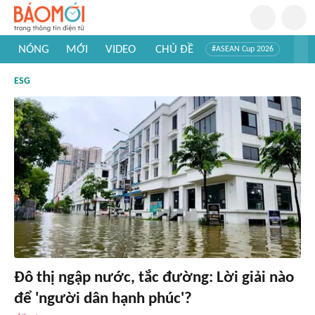
NÓNG
MỚI
VIDEO
CHỦ ĐỀ
#ASEAN Cup 2026
#Trí tuệ nhân tạo
#Mỹ - Iran
#Khám phá Việt Nam
ESG
#Khám phá thế giới
Đô thị ngập nước, tắc đường: Lời giải nào
để 'người dân hạnh phúc'?